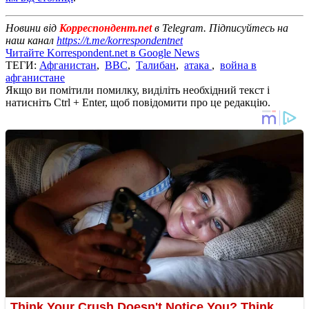
Новини від
Корреспондент.net
в Telegram. Підписуйтесь на
наш канал
https://t.me/korrespondentnet
Читайте Korrespondent.net в Google News
ТЕГИ:
Афганистан
,
ВВС
,
Талибан
,
атака
,
война в
афганистане
Якщо ви помітили помилку, виділіть необхідний текст і
натисніть Ctrl + Enter, щоб повідомити про це редакцію.