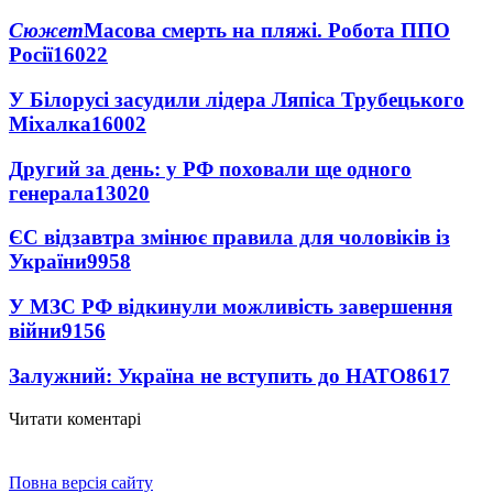
Сюжет
Масова смерть на пляжі. Робота ППО
Росії
16022
У Білорусі засудили лідера Ляпіса Трубецького
Міхалка
16002
Другий за день: у РФ поховали ще одного
генерала
13020
ЄС відзавтра змінює правила для чоловіків із
України
9958
У МЗС РФ відкинули можливість завершення
війни
9156
Залужний: Україна не вступить до НАТО
8617
Читати коментарі
Повна версія сайту