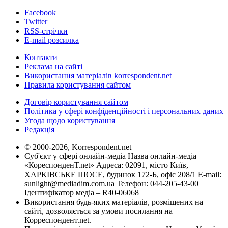
Facebook
Twitter
RSS-стрічки
E-mail розсилка
Контакти
Реклама на сайті
Використання матеріалів korrespondent.net
Правила користування сайтом
Договір користування сайтом
Політика у сфері конфіденційності і персональних даних
Угода щодо користування
Редакція
© 2000-2026, Korrespondent.net
Суб'єкт у сфері онлайн-медіа Назва онлайн-медіа –
«КореспонденТ.net» Адреса: 02091, місто Київ,
ХАРКІВСЬКЕ ШОСЕ, будинок 172-Б, офіс 208/1 E-mail:
sunlight@mediadim.com.ua
Телефон: 044-205-43-00
Ідентифікатор медіа – R40-06068
Використання будь-яких матеріалів, розміщених на
сайті, дозволяється за умови посилання на
Корреспондент.net.