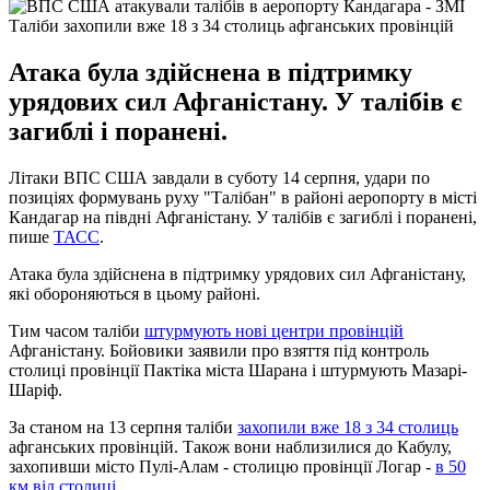
Таліби захопили вже 18 з 34 столиць афганських провінцій
Атака була здійснена в підтримку
урядових сил Афганістану. У талібів є
загиблі і поранені.
Літаки ВПС США завдали в суботу 14 серпня, удари по
позиціях формувань руху "Талібан" в районі аеропорту в місті
Кандагар на півдні Афганістану. У талібів є загиблі і поранені,
пише
ТАСС
.
Атака була здійснена в підтримку урядових сил Афганістану,
які обороняються в цьому районі.
Тим часом таліби
штурмують нові центри провінцій
Афганістану. Бойовики заявили про взяття під контроль
столиці провінції Пактіка міста Шарана і штурмують Мазарі-
Шаріф.
За станом на 13 серпня таліби
захопили вже 18 з 34 столиць
афганських провінцій. Також вони наблизилися до Кабулу,
захопивши місто Пулі-Алам - столицю провінції Логар -
в 50
км від столиці
.