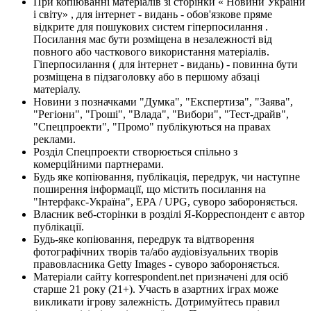
При копіюванні матеріалів зі сторінки « Новини України
і світу» , для інтернет - видань - обов'язкове пряме
відкрите для пошукових систем гіперпосилання .
Посилання має бути розміщена в незалежності від
повного або часткового використання матеріалів.
Гіперпосилання ( для інтернет - видань) - повинна бути
розміщена в підзаголовку або в першому абзаці
матеріалу.
Новини з позначками "Думка", "Експертиза", "Заява",
"Регіони", "Гроші", "Влада", "Вибори", "Тест-драйв",
"Спецпроекти", "Промо" публікуються на правах
реклами.
Розділ Спецпроекти створюється спільно з
комерційними партнерами.
Будь яке копіювання, публікація, передрук, чи наступне
поширення інформації, що містить посилання на
"Інтерфакс-Україна", EPA / UPG, суворо забороняється.
Власник веб-сторінки в розділі Я-Корреспондент є автор
публікації.
Будь-яке копіювання, передрук та відтворення
фотографічних творів та/або аудіовізуальних творів
правовласника Getty Images - суворо забороняється.
Матеріали сайту korrespondent.net призначені для осіб
старше 21 року (21+). Участь в азартних іграх може
викликати ігрову залежність. Дотримуйтесь правил