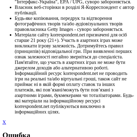
"Інтерфакс-Україна", EPA / UPG, суворо забороняється.
Власник веб-сторінки в розділі Я-Корреспондент є автор
публікації.
Будь-яке копіювання, передрук та відтворення
фотографічних творів та/або аудіовізуальних творів
правовласника Getty Images - суворо забороняється.
Матеріали сайту korrespondent.net призначені для осіб
старше 21 року (21+). Участь в азартних іграх може
викликати ігрову залежність. Дотримуйтесь правил
(принципів) відповідальної гри. При виявленні перших
ознак залежності негайно зверніться до спеціаліста.
Пам'ятайте, що участь в азартних іграх не може бути
джерелом доходів або альтернативою роботі.
Інформаційний ресурс korrespondent.net не проводить
ігри на реальні та/або віртуальні гроші, також сайт не
приймає ні в якій формі оплату ставок та інших
платежів, які пов’язані/можуть бути пов’язані з
азартними іграми, букмекерами чи тоталізаторами. Будь-
які матеріали на інформаційному ресурсі
korrespondent.net публікуються виключно в
інформаційних цілях.
X
Ошибка