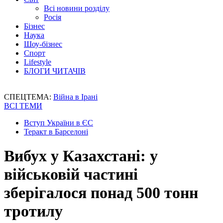
Всі новини розділу
Росія
Бізнес
Наука
Шоу-бізнес
Спорт
Lifestyle
БЛОГИ ЧИТАЧІВ
СПЕЦТЕМА:
Війна в Ірані
ВСІ ТЕМИ
Вступ України в ЄС
Теракт в Барселоні
Вибух у Казахстані: у
військовій частині
зберігалося понад 500 тонн
тротилу