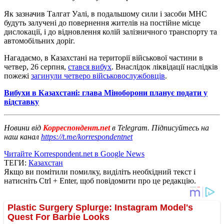
Як зазначив Талгат Уалі, в подальшому сили і засоби МНС
будуть залучені до повернення жителів на постійне місце
дислокації, і до відновлення колій залізничного транспорту та
автомобільних доріг.
Нагадаємо, в Казахстані на території військової частини в
четвер, 26 серпня,
стався вибух
. Внаслідок ліквідації наслідків
пожежі
загинули четверо військовослужбовців
.
Вибухи в Казахстані: глава Міноборони планує подати у
відставку
Новини від
Корреспондент.net
в Telegram. Підписуйтесь на
наш канал
https://t.me/korrespondentnet
Читайте Korrespondent.net в Google News
ТЕГИ:
Казахстан
Якщо ви помітили помилку, виділіть необхідний текст і
натисніть Ctrl + Enter, щоб повідомити про це редакцію.