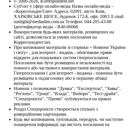
© 2000-2026, Korrespondent.net
Суб'єкт у сфері онлайн-медіа Назва онлайн-медіа –
«КореспонденТ.net» Адреса: 02091, місто Київ,
ХАРКІВСЬКЕ ШОСЕ, будинок 172-Б, офіс 208/1 E-mail:
sunlight@mediadim.com.ua
Телефон: 044-205-43-00
Ідентифікатор медіа – R40-06068
Використання будь-яких матеріалів, розміщених на
сайті, дозволяється за умови посилання на
Корреспондент.net.
При копіюванні матеріалів зі сторінки « Новини України
і світу» , для інтернет - видань - обов'язкове пряме
відкрите для пошукових систем гіперпосилання .
Посилання має бути розміщена в незалежності від
повного або часткового використання матеріалів.
Гіперпосилання ( для інтернет - видань) - повинна бути
розміщена в підзаголовку або в першому абзаці
матеріалу.
Новини з позначками "Думка", "Експертиза", "Заява",
"Регіони", "Гроші", "Влада", "Вибори", "Тест-драйв",
"Спецпроекти", "Промо" публікуються на правах
реклами.
Розділ Спецпроекти створюється спільно з
комерційними партнерами.
Будь яке копіювання, публікація, передрук, чи наступне
поширення інформації, що містить посилання на