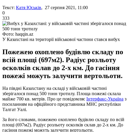
Текст:
Катя Юськів
, 27 серпня 2021, 11:00
0
333
Фото: haqqin.az
У Казахстані на території військової частини стався вибух
Пожежею охоплено будівлю складу по
всій площі (697м2). Радіус розльоту
осколків склав до 2-х км. До гасіння
пожежі можуть залучити вертольоти.
На півдні Казахстану на складі у військовій частині
зберігалося понад 500 тонн тротилу. Площа пожежі склала
майже 700 кв. метрів. Про це повідомляє
Інтерфакс-Україна
з
посиланням на офіційного представника МНС республіки
Талгат Уалі.
За його словами, пожежею охоплено будівлю складу по всій
площі (697м2). Радіус розльоту осколків склав до 2-х км. До
гасіння пожежі можуть залучити вертольоти.