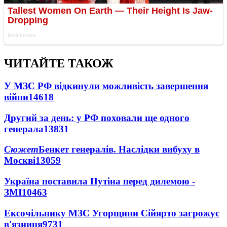
ЧИТАЙТЕ ТАКОЖ
У МЗС РФ відкинули можливість завершення
війни
14618
Другий за день: у РФ поховали ще одного
генерала
13831
Сюжет
Бенкет генералів. Наслідки вибуху в
Москві
13059
Україна поставила Путіна перед дилемою -
ЗМІ
10463
Ексочільнику МЗС Угорщини Сійярто загрожує
в'язниця
9731