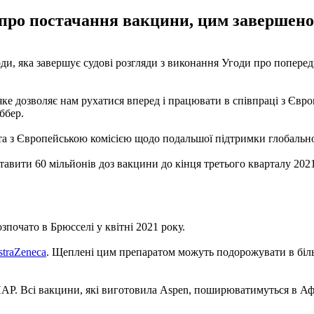
и про постачання вакцини, цим завершено
оди, яка завершує судові розгляди з виконання Угоди про попер
яке дозволяє нам рухатися вперед і працювати в співпраці з Євр
ббер.
ота з Європейською комісією щодо подальшої підтримки глобаль
ставити 60 мільйонів доз вакцини до кінця третього кварталу 2021 
зпочато в Брюсселі у квітні 2021 року.
traZeneca
. Щеплені цим препаратом можуть подорожувати в більш
 ПАР. Всі вакцини, які виготовила Aspen, поширюватимуться в Аф