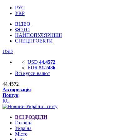
РУС
УКР
ВІДЕО
ФОТО
НАЙПОПУЛЯРНІШІ
СПЕЦПРОЕКТИ
USD
USD
44.4572
EUR
51.2486
Всі курси валют
44.4572
Авторизація
Пошук
RU
ВСІ РОЗДІЛИ
Головна
Україна
Місто
Світ