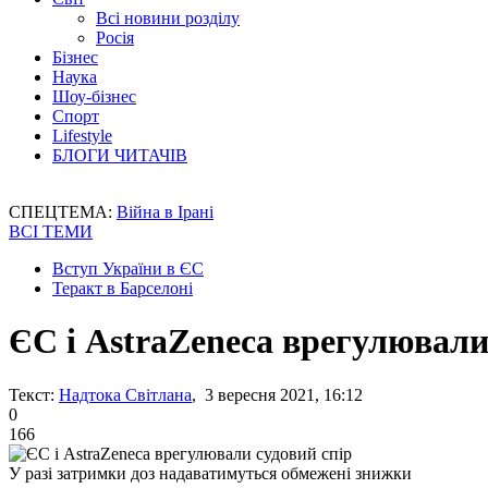
Всі новини розділу
Росія
Бізнес
Наука
Шоу-бізнес
Спорт
Lifestyle
БЛОГИ ЧИТАЧІВ
СПЕЦТЕМА:
Війна в Ірані
ВСІ ТЕМИ
Вступ України в ЄС
Теракт в Барселоні
ЄС і AstraZeneca врегулювали
Текст:
Надтока Світлана
, 3 вересня 2021, 16:12
0
166
У разі затримки доз надаватимуться обмежені знижки