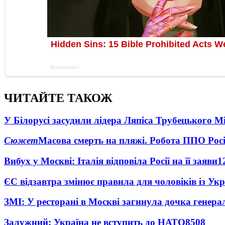
ЧИТАЙТЕ ТАКОЖ
У Білорусі засудили лідера Ляпіса Трубецького М
Сюжет
Масова смерть на пляжі. Робота ППО Росі
Вибух у Москві: Італія відповіла Росії на її заяви
1
ЄС відзавтра змінює правила для чоловіків із Ук
ЗМІ: У ресторані в Москві загинула дочка генера
Залужний: Україна не вступить до НАТО
8508