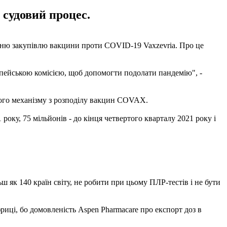
 судовий процес.
едню закупівлю вакцини проти COVID-19 Vaxzevria. Про це
опейською комісією, щоб допомогти подолати пандемію", -
ного механізму з розподілу вакцин COVAX.
року, 75 мільйонів - до кінця четвертого кварталу 2021 року і
 як 140 країн світу, не робити при цьому ПЛР-тестів і не бути
риці, бо домовленість Aspen Pharmacare про експорт доз в