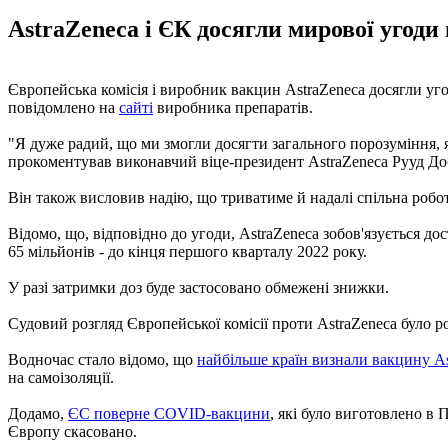
AstraZeneca і ЄК досягли мирової угод
Європейська комісія і виробник вакцин AstraZeneca досягли уг
повідомлено на
сайті
виробника препаратів.
"Я дуже радий, що ми змогли досягти загального порозуміння, 
прокоментував виконавчий віце-президент AstraZeneca Рууд До
Він також висловив надію, що триватиме й надалі спільна роб
Відомо, що, відповідно до угоди, AstraZeneca зобов'язується до
65 мільйонів - до кінця першого кварталу 2022 року.
У разі затримки доз буде застосовано обмежені знижки.
Судовий розгляд Європейської комісії проти AstraZeneca було ро
Водночас стало відомо, що
найбільше країн визнали вакцину As
на самоізоляції.
Додамо,
ЄС поверне COVID-вакцини
, які було виготовлено в
Європу скасовано.