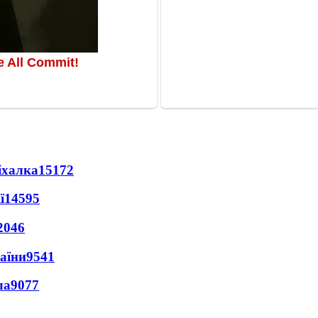
іхалка
15172
ї
14595
2046
раїни
9541
ла
9077