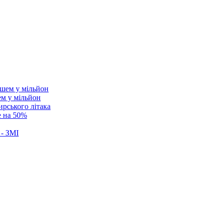
ем у мільйон
ирського літака
е на 50%
 - ЗМІ