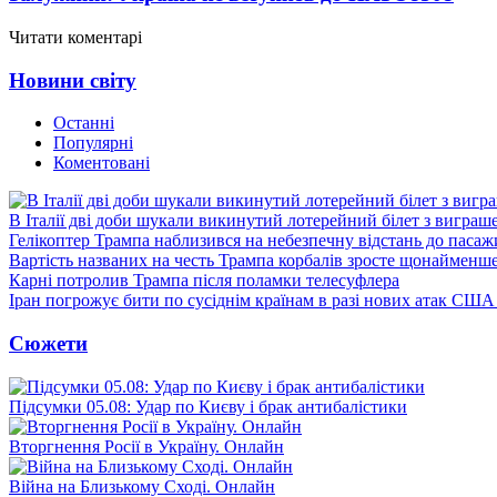
Читати коментарі
Новини світу
Останні
Популярні
Коментовані
В Італії дві доби шукали викинутий лотерейний білет з виграш
Гелікоптер Трампа наблизився на небезпечну відстань до пасаж
Вартість названих на честь Трампа корбалів зросте щонайменш
Карні потролив Трампа після поламки телесуфлера
Іран погрожує бити по сусіднім країнам в разі нових атак США
Сюжети
Підсумки 05.08: Удар по Києву і брак антибалістики
Вторгнення Росії в Україну. Онлайн
Війна на Близькому Сході. Онлайн