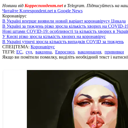
Новини від
Корреспондент.net
в Telegram. Підписуйтесь на на
Читайте Korrespondent.net в Google News
Коронавірус
В Україні вперше виявили новий варіант коронавірусу Цикада
В Україні за тиждень різко зросла кількість хворих на COVID-1
Нові штами COVID-19: особливості та кількість хворих в Украї
У Києві різко зросла кількість хворих на коронавірус
В Україні утричі зросла кількість випадків COVID за тиждень
СПЕЦТЕМА:
Коронавірус
ТЕГИ:
ЕС
,
суд
,
вакцина
,
Евросоюз
,
вакцинация
,
прививки
Якщо ви помітили помилку, виділіть необхідний текст і натисніт