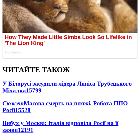
ЧИТАЙТЕ ТАКОЖ
У Білорусі засудили лідера Ляпіса Трубецького
Міхалка
15799
Сюжет
Масова смерть на пляжі. Робота ППО
Росії
15528
Вибух у Москві: Італія відповіла Росії на її
заяви
12191