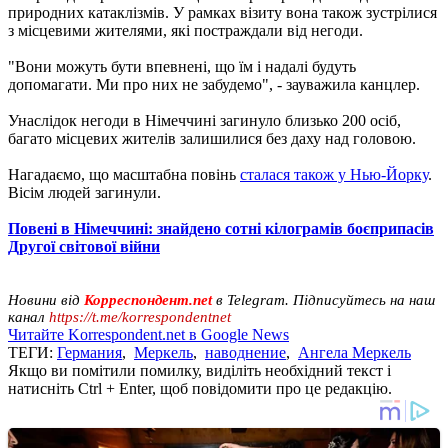
природних катаклізмів. У рамках візиту вона також зустрілися
з місцевими жителями, які постраждали від негоди.
"Вони можуть бути впевнені, що їм і надалі будуть
допомагати. Ми про них не забудемо", - зауважила канцлер.
Унаслідок негоди в Німеччині загинуло близько 200 осіб,
багато місцевих жителів залишилися без даху над головою.
Нагадаємо, що масштабна повінь
сталася також у Нью-Йорку
.
Вісім людей загинули.
Повені в Німеччині: знайдено сотні кілограмів боєприпасів
Другої світової війни
Новини від
Корреспондент.net
в Telegram. Підписуйтесь на наш
канал
https://t.me/korrespondentnet
Читайте Korrespondent.net в Google News
ТЕГИ:
Германия
,
Меркель
,
наводнение
,
Ангела Меркель
Якщо ви помітили помилку, виділіть необхідний текст і
натисніть Ctrl + Enter, щоб повідомити про це редакцію.