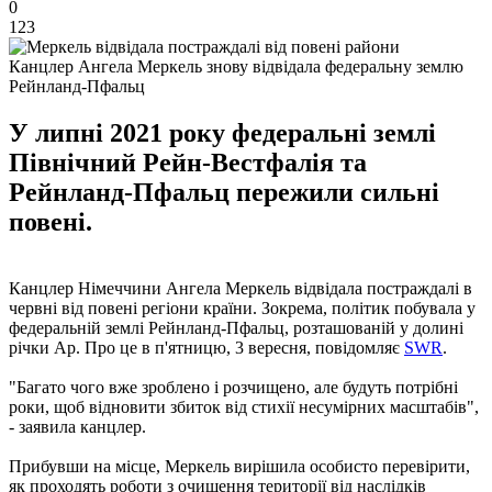
0
123
Канцлер Ангела Меркель знову відвідала федеральну землю
Рейнланд-Пфальц
У липні 2021 року федеральні землі
Північний Рейн-Вестфалія та
Рейнланд-Пфальц пережили сильні
повені.
Канцлер Німеччини Ангела Меркель відвідала постраждалі в
червні від повені регіони країни. Зокрема, політик побувала у
федеральній землі Рейнланд-Пфальц, розташованій у долині
річки Ар. Про це в п'ятницю, 3 вересня, повідомляє
SWR
.
"Багато чого вже зроблено і розчищено, але будуть потрібні
роки, щоб відновити збиток від стихії несумірних масштабів",
- заявила канцлер.
Прибувши на місце, Меркель вирішила особисто перевірити,
як проходять роботи з очищення території від наслідків