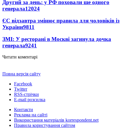
Другий за день: у РФ поховали ще одного
генерала
12024
ЄС відзавтра змінює правила для чоловіків із
України
9811
ЗМІ: У ресторані в Москві загинула дочка
генерала
9241
Читати коментарі
Повна версія сайту
Facebook
Twitter
RSS-стрічки
E-mail розсилка
Контакти
Реклама на сайті
Використання матеріалів korrespondent.net
Правила користування сайтом