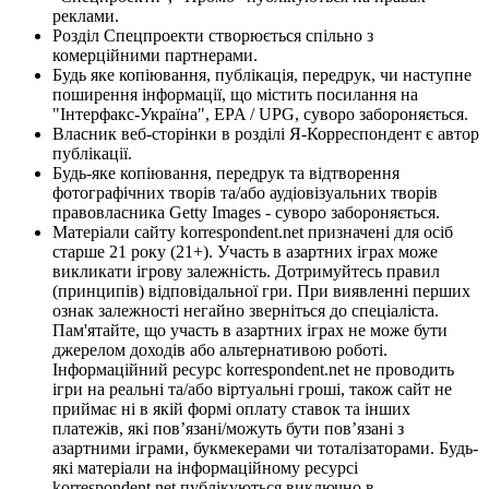
реклами.
Розділ Спецпроекти створюється спільно з
комерційними партнерами.
Будь яке копіювання, публікація, передрук, чи наступне
поширення інформації, що містить посилання на
"Інтерфакс-Україна", EPA / UPG, суворо забороняється.
Власник веб-сторінки в розділі Я-Корреспондент є автор
публікації.
Будь-яке копіювання, передрук та відтворення
фотографічних творів та/або аудіовізуальних творів
правовласника Getty Images - суворо забороняється.
Матеріали сайту korrespondent.net призначені для осіб
старше 21 року (21+). Участь в азартних іграх може
викликати ігрову залежність. Дотримуйтесь правил
(принципів) відповідальної гри. При виявленні перших
ознак залежності негайно зверніться до спеціаліста.
Пам'ятайте, що участь в азартних іграх не може бути
джерелом доходів або альтернативою роботі.
Інформаційний ресурс korrespondent.net не проводить
ігри на реальні та/або віртуальні гроші, також сайт не
приймає ні в якій формі оплату ставок та інших
платежів, які пов’язані/можуть бути пов’язані з
азартними іграми, букмекерами чи тоталізаторами. Будь-
які матеріали на інформаційному ресурсі
korrespondent.net публікуються виключно в