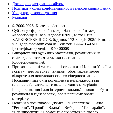
Договір користування сайтом
Політика у сфері конфіденційності і персональних даних
Угода щодо користування
Редакція
© 2000-2026, Korrespondent.net
Суб'єкт у сфері онлайн-медіа Назва онлайн-медіа –
«КореспонденТ.net» Адреса: 02091, місто Київ,
ХАРКІВСЬКЕ ШОСЕ, будинок 172-Б, офіс 208/1 E-mail:
sunlight@mediadim.com.ua
Телефон: 044-205-43-00
Ідентифікатор медіа – R40-06068
Використання будь-яких матеріалів, розміщених на
сайті, дозволяється за умови посилання на
Корреспондент.net.
При копіюванні матеріалів зі сторінки « Новини України
і світу» , для інтернет - видань - обов'язкове пряме
відкрите для пошукових систем гіперпосилання .
Посилання має бути розміщена в незалежності від
повного або часткового використання матеріалів.
Гіперпосилання ( для інтернет - видань) - повинна бути
розміщена в підзаголовку або в першому абзаці
матеріалу.
Новини з позначками "Думка", "Експертиза", "Заява",
"Регіони", "Гроші", "Влада", "Вибори", "Тест-драйв",
"Спецпроекти", "Промо" публікуються на правах