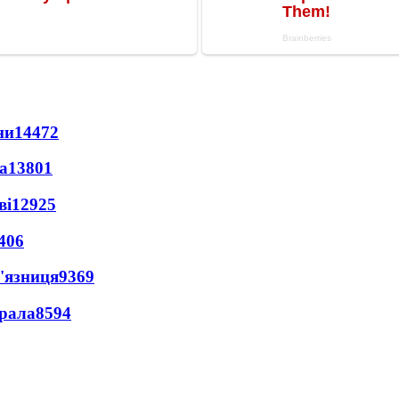
ни
14472
а
13801
ві
12925
406
'язниця
9369
ерала
8594