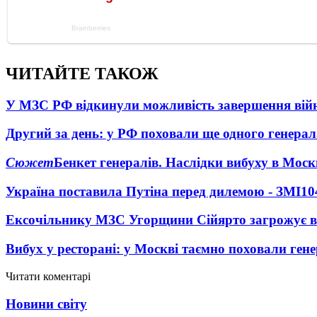
ЧИТАЙТЕ ТАКОЖ
У МЗС РФ відкинули можливість завершення вій
Другий за день: у РФ поховали ще одного генерал
Сюжет
Бенкет генералів. Наслідки вибуху в Моск
Україна поставила Путіна перед дилемою - ЗМІ
10
Ексочільнику МЗС Угорщини Сійярто загрожує в
Вибух у ресторані: у Москві таємно поховали ген
Читати коментарі
Новини світу