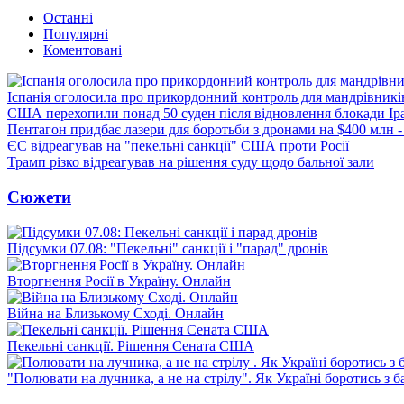
Останні
Популярні
Коментовані
Іспанія оголосила про прикордонний контроль для мандрівників 
США перехопили понад 50 суден після відновлення блокади Ір
Пентагон придбає лазери для боротьби з дронами на $400 млн -
ЄС відреагував на "пекельні санкції" США проти Росії
Трамп різко відреагував на рішення суду щодо бальної зали
Сюжети
Підсумки 07.08: "Пекельні" санкції і "парад" дронів
Вторгнення Росії в Україну. Онлайн
Війна на Близькому Сході. Онлайн
Пекельні санкції. Рішення Сената США
"Полювати на лучника, а не на стрілу". Як Україні боротись з 