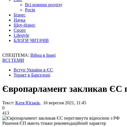
Всі новини розділу
Росія
Бізнес
Наука
Шоу-бізнес
Спорт
Lifestyle
БЛОГИ ЧИТАЧІВ
СПЕЦТЕМА:
Війна в Ірані
ВСІ ТЕМИ
Вступ України в ЄС
Теракт в Барселоні
Європарламент закликав ЄС п
Текст:
Катя Юськів
, 16 вересня 2021, 11:45
0
413
Рішення ЄП мають тільки рекомендаційний характер