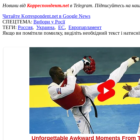
Новини від
Корреспондент.net
в Telegram. Підписуйтесь на на
Читайте Korrespondent.net в Google News
СПЕЦТЕМА:
Вибори у Росії
ТЕГИ:
Россия
,
Украина
,
ЕС
,
Европарламент
Якщо ви помітили помилку, виділіть необхідний текст і натисніт