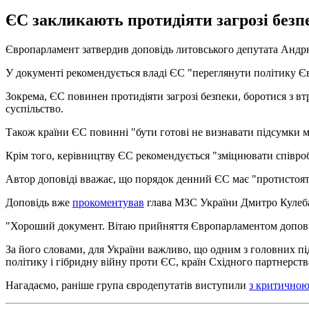
ЄС закликають протидіяти загрозі безпе
Європарламент затвердив доповідь литовського депутата Андрюса
У документі рекомендується владі ЄС "переглянути політику Єв
Зокрема, ЄС повинен протидіяти загрозі безпеки, боротися з вт
суспільство.
Також країни ЄС повинні "бути готові не визнавати підсумки 
Крім того, керівництву ЄС рекомендується "зміцнювати співроб
Автор доповіді вважає, що порядок денний ЄС має "протистояти
Доповідь вже
прокоментував
глава МЗС України Дмитро Кулеб
"Хороший документ. Вітаю прийняття Європарламентом доповіді 
За його словами, для України важливо, що одним з головних пі
політику і гібридну війну проти ЄС, країн Східного партнерства
Нагадаємо, раніше група євродепутатів виступили
з критичною