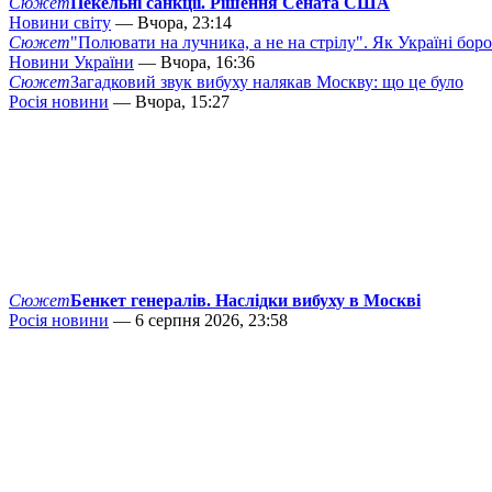
Сюжет
Пекельні санкції. Рішення Сената США
Новини світу
— Вчора, 23:14
Сюжет
"Полювати на лучника, а не на стрілу". Як Україні бор
Новини України
— Вчора, 16:36
Сюжет
Загадковий звук вибуху налякав Москву: що це було
Росія новини
— Вчора, 15:27
Сюжет
Бенкет генералів. Наслідки вибуху в Москві
Росія новини
— 6 серпня 2026, 23:58