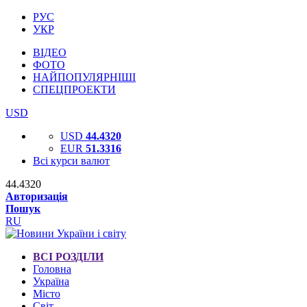
РУС
УКР
ВІДЕО
ФОТО
НАЙПОПУЛЯРНІШІ
СПЕЦПРОЕКТИ
USD
USD
44.4320
EUR
51.3316
Всі курси валют
44.4320
Авторизація
Пошук
RU
ВСІ РОЗДІЛИ
Головна
Україна
Місто
Світ