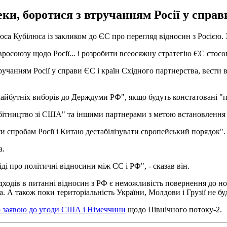
ки, боротися з втручанням Росії у справ
 Кубілюса із закликом до ЄС про перегляд відносин з Росією. За
росоюзу щодо Росії... і розробити всеосяжну стратегію ЄС стосо
ручанням Росії у справи ЄС і країн Східного партнерства, вести
майбутніх виборів до Держдуми РФ", якщо будуть констатовані 
ітництво зі США" та іншими партнерами з метою встановлення гл
 спробам Росії і Китаю дестабілізувати європейський порядок".
а.
про політичні відносини між ЄС і РФ", - сказав він.
дходів в питанні відносин з РФ є неможливість повернення до н
. А також поки територіальність України, Молдови і Грузії не бу
 заявою до угоди США і Німеччини
щодо Північного потоку-2.