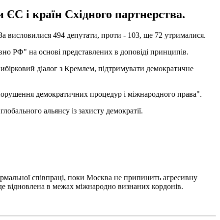
и ЄС і країн Східного партнерства.
 висловилися 494 ​​депутати, проти - 103, ще 72 утрималися.
вно РФ" на основі представлених в доповіді принципів.
 вибірковий діалог з Кремлем, підтримувати демократичне
"порушення демократичних процедур і міжнародного права".
обального альянсу із захисту демократії.
ормальної співпраці, поки Москва не припинить агресивну
де відновлена ​​в межах міжнародно визнаних кордонів.