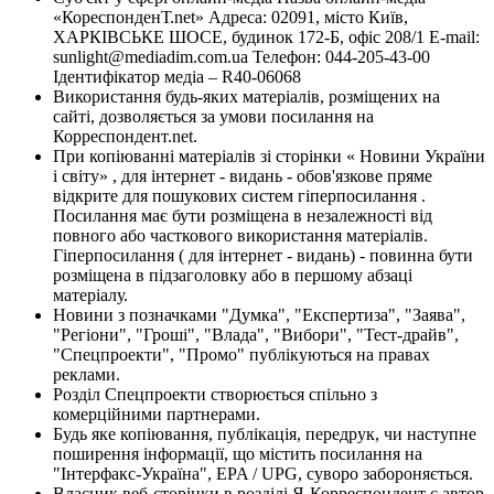
«КореспонденТ.net» Адреса: 02091, місто Київ,
ХАРКІВСЬКЕ ШОСЕ, будинок 172-Б, офіс 208/1 E-mail:
sunlight@mediadim.com.ua
Телефон: 044-205-43-00
Ідентифікатор медіа – R40-06068
Використання будь-яких матеріалів, розміщених на
сайті, дозволяється за умови посилання на
Корреспондент.net.
При копіюванні матеріалів зі сторінки « Новини України
і світу» , для інтернет - видань - обов'язкове пряме
відкрите для пошукових систем гіперпосилання .
Посилання має бути розміщена в незалежності від
повного або часткового використання матеріалів.
Гіперпосилання ( для інтернет - видань) - повинна бути
розміщена в підзаголовку або в першому абзаці
матеріалу.
Новини з позначками "Думка", "Експертиза", "Заява",
"Регіони", "Гроші", "Влада", "Вибори", "Тест-драйв",
"Спецпроекти", "Промо" публікуються на правах
реклами.
Розділ Спецпроекти створюється спільно з
комерційними партнерами.
Будь яке копіювання, публікація, передрук, чи наступне
поширення інформації, що містить посилання на
"Інтерфакс-Україна", EPA / UPG, суворо забороняється.
Власник веб-сторінки в розділі Я-Корреспондент є автор