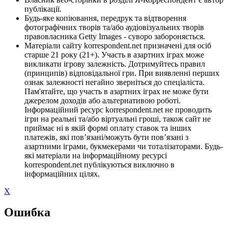
публікації.
Будь-яке копіювання, передрук та відтворення
фотографічних творів та/або аудіовізуальних творів
правовласника Getty Images - суворо забороняється.
Матеріали сайту korrespondent.net призначені для осіб
старше 21 року (21+). Участь в азартних іграх може
викликати ігрову залежність. Дотримуйтесь правил
(принципів) відповідальної гри. При виявленні перших
ознак залежності негайно зверніться до спеціаліста.
Пам'ятайте, що участь в азартних іграх не може бути
джерелом доходів або альтернативою роботі.
Інформаційний ресурс korrespondent.net не проводить
ігри на реальні та/або віртуальні гроші, також сайт не
приймає ні в якій формі оплату ставок та інших
платежів, які пов’язані/можуть бути пов’язані з
азартними іграми, букмекерами чи тоталізаторами. Будь-
які матеріали на інформаційному ресурсі
korrespondent.net публікуються виключно в
інформаційних цілях.
X
Ошибка