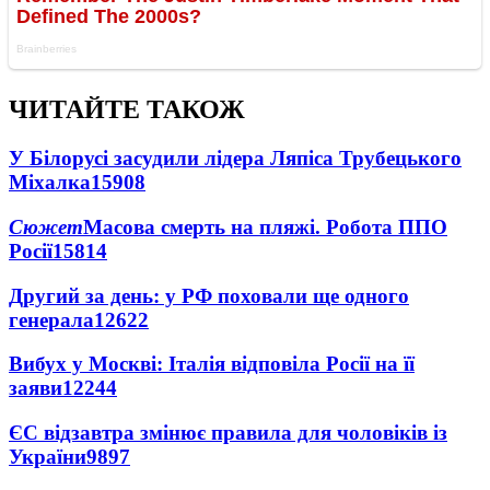
ЧИТАЙТЕ ТАКОЖ
У Білорусі засудили лідера Ляпіса Трубецького
Міхалка
15908
Сюжет
Масова смерть на пляжі. Робота ППО
Росії
15814
Другий за день: у РФ поховали ще одного
генерала
12622
Вибух у Москві: Італія відповіла Росії на її
заяви
12244
ЄС відзавтра змінює правила для чоловіків із
України
9897