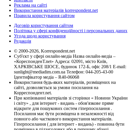
Реклама на сайті
Використання матеріалів korrespondent.net
Правила користування сайтом
Договір користування сайтом
Політика у сфері конфіденційності і персональних даних
Угода щодо користування
Редакція
© 2000-2026, Korrespondent.net
Суб'єкт у сфері онлайн-медіа Назва онлайн-медіа –
«КореспонденТ.net» Адреса: 02091, місто Київ,
ХАРКІВСЬКЕ ШОСЕ, будинок 172-Б, офіс 208/1 E-mail:
sunlight@mediadim.com.ua
Телефон: 044-205-43-00
Ідентифікатор медіа – R40-06068
Використання будь-яких матеріалів, розміщених на
сайті, дозволяється за умови посилання на
Корреспондент.net.
При копіюванні матеріалів зі сторінки « Новини України
і світу» , для інтернет - видань - обов'язкове пряме
відкрите для пошукових систем гіперпосилання .
Посилання має бути розміщена в незалежності від
повного або часткового використання матеріалів.
Гіперпосилання ( для інтернет - видань) - повинна бути
розміщена в підзаголовку або в першому абзаці