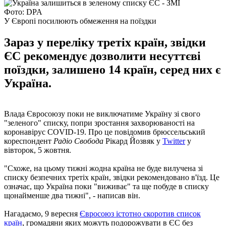
Фото: DPA
У Європі посилюють обмеження на поїздки
Зараз у переліку третіх країн, звідки
ЄС рекомендує дозволити несуттєві
поїздки, залишено 14 країн, серед них є
Україна.
Влада Євросоюзу поки не виключатиме Україну зі свого
"зеленого" списку, попри зростання захворюваності на
коронавірус COVID-19. Про це повідомив брюссельський
кореспондент
Радіо Свобода
Рікард Йозвяк у
Twitter
у
вівторок, 5 жовтня.
"Схоже, на цьому тижні жодна країна не буде вилучена зі
списку безпечних третіх країн, звідки рекомендовано в'їзд. Це
означає, що Україна поки "виживає" та ще побуде в списку
щонайменше два тижні", - написав він.
Нагадаємо, 9 вересня
Євросоюз істотно скоротив список
країн
, громадяни яких можуть подорожувати в ЄС без