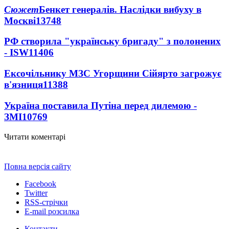
Сюжет
Бенкет генералів. Наслідки вибуху в
Москві
13748
РФ створила "українську бригаду" з полонених
- ISW
11406
Ексочільнику МЗС Угорщини Сійярто загрожує
в'язниця
11388
Україна поставила Путіна перед дилемою -
ЗМІ
10769
Читати коментарі
Повна версія сайту
Facebook
Twitter
RSS-стрічки
E-mail розсилка
Контакти