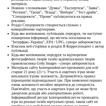
матеріалу.
Новини з позначками "Думка", "Експертиза", "Заява",
"Регіони", "Гроші", "Влада", "Вибори", "Тест-драйв",
"Спецпроекти", "Промо" публікуються на правах
реклами.
Розділ Спецпроекти створюється спільно з
комерційними партнерами.
Будь яке копіювання, публікація, передрук, чи наступне
поширення інформації, що містить посилання на
"Інтерфакс-Україна", EPA / UPG, суворо забороняється.
Власник веб-сторінки в розділі Я-Корреспондент є автор
публікації.
Будь-яке копіювання, передрук та відтворення
фотографічних творів та/або аудіовізуальних творів
правовласника Getty Images - суворо забороняється.
Матеріали сайту korrespondent.net призначені для осіб
старше 21 року (21+). Участь в азартних іграх може
викликати ігрову залежність. Дотримуйтесь правил
(принципів) відповідальної гри. При виявленні перших
ознак залежності негайно зверніться до спеціаліста.
Пам'ятайте, що участь в азартних іграх не може бути
джерелом доходів або альтернативою роботі.
Інформаційний ресурс korrespondent.net не проводить
ігри на реальні та/або віртуальні гроші, також сайт не
приймає ні в якій формі оплату ставок та інших