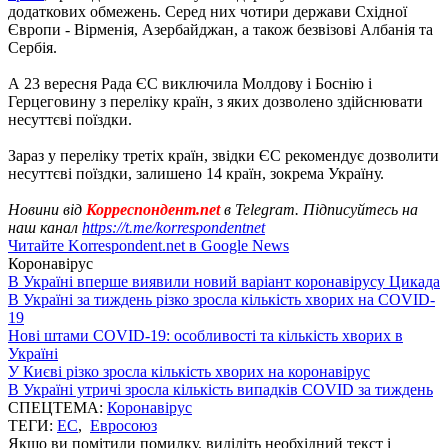
додаткових обмежень. Серед них чотири держави Східної
Європи - Вірменія, Азербайджан, а також безвізові Албанія та
Сербія.
А 23 вересня Рада ЄС виключила Молдову і Боснію і
Герцеговину з переліку країн, з яких дозволено здійснювати
несуттєві поїздки.
Зараз у переліку третіх країн, звідки ЄС рекомендує дозволити
несуттєві поїздки, залишено 14 країн, зокрема Україну.
Новини від
Корреспондент.net
в Telegram. Підписуйтесь на
наш канал
https://t.me/korrespondentnet
Читайте Korrespondent.net в Google News
Коронавірус
В Україні вперше виявили новий варіант коронавірусу Цикада
В Україні за тиждень різко зросла кількість хворих на COVID-
19
Нові штами COVID-19: особливості та кількість хворих в
Україні
У Києві різко зросла кількість хворих на коронавірус
В Україні утричі зросла кількість випадків COVID за тиждень
СПЕЦТЕМА:
Коронавірус
ТЕГИ:
ЕС
,
Евросоюз
Якщо ви помітили помилку, виділіть необхідний текст і