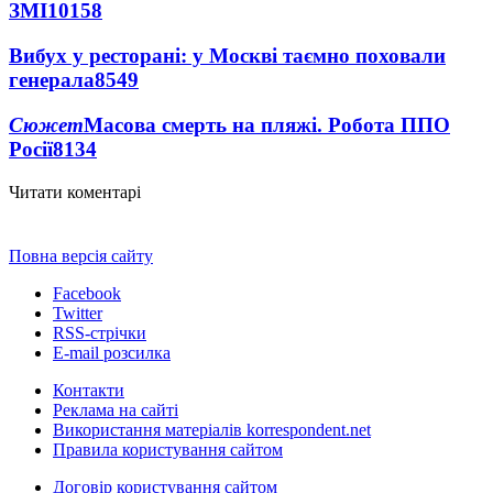
ЗМІ
10158
Вибух у ресторані: у Москві таємно поховали
генерала
8549
Сюжет
Масова смерть на пляжі. Робота ППО
Росії
8134
Читати коментарі
Повна версія сайту
Facebook
Twitter
RSS-стрічки
E-mail розсилка
Контакти
Реклама на сайті
Використання матеріалів korrespondent.net
Правила користування сайтом
Договір користування сайтом