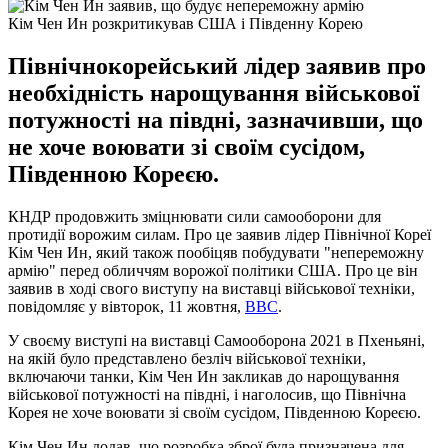
Кім Чен Ин розкритикував США і Південну Корею
Північнокорейський лідер заявив про
необхідність нарощування військової
потужності на півдні, зазначивши, що
не хоче воювати зі своїм сусідом,
Південною Кореєю.
КНДР продовжить зміцнювати сили самооборони для
протидії ворожим силам. Про це заявив лідер Північної Кореї
Кім Чен Ин, який також пообіцяв побудувати "непереможну
армію" перед обличчям ворожої політики США. Про це він
заявив в ході свого виступу на виставці військової техніки,
повідомляє у вівторок, 11 жовтня,
ВВС
.
У своєму виступі на виставці Самооборона 2021 в Пхеньяні,
на якій було представлено безліч військової техніки,
включаючи танки, Кім Чен Ин закликав до нарощування
військової потужності на півдні, і наголосив, що Північна
Корея не хоче воювати зі своїм сусідом, Південною Кореєю.
Кім Чен Ин додав, що розробка зброї була призначена для