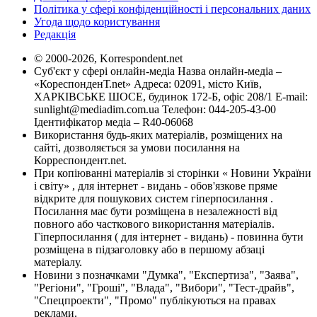
Політика у сфері конфіденційності і персональних даних
Угода щодо користування
Редакція
© 2000-2026, Korrespondent.net
Суб'єкт у сфері онлайн-медіа Назва онлайн-медіа –
«КореспонденТ.net» Адреса: 02091, місто Київ,
ХАРКІВСЬКЕ ШОСЕ, будинок 172-Б, офіс 208/1 E-mail:
sunlight@mediadim.com.ua
Телефон: 044-205-43-00
Ідентифікатор медіа – R40-06068
Використання будь-яких матеріалів, розміщених на
сайті, дозволяється за умови посилання на
Корреспондент.net.
При копіюванні матеріалів зі сторінки « Новини України
і світу» , для інтернет - видань - обов'язкове пряме
відкрите для пошукових систем гіперпосилання .
Посилання має бути розміщена в незалежності від
повного або часткового використання матеріалів.
Гіперпосилання ( для інтернет - видань) - повинна бути
розміщена в підзаголовку або в першому абзаці
матеріалу.
Новини з позначками "Думка", "Експертиза", "Заява",
"Регіони", "Гроші", "Влада", "Вибори", "Тест-драйв",
"Спецпроекти", "Промо" публікуються на правах
реклами.