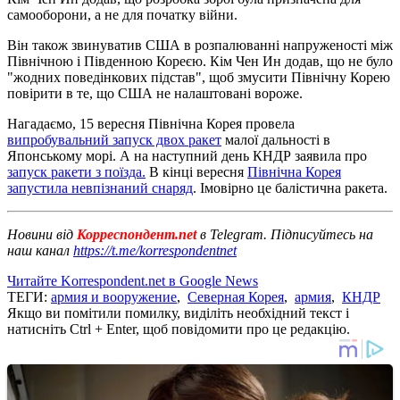
самооборони, а не для початку війни.
Він також звинуватив США в розпалюванні напруженості між
Північною і Південною Кореєю. Кім Чен Ин додав, що не було
"жодних поведінкових підстав", щоб змусити Північну Корею
повірити в те, що США не налаштовані вороже.
Нагадаємо, 15 вересня Північна Корея провела
випробувальний запуск двох ракет
малої дальності в
Японському морі. А на наступний день КНДР заявила про
запуск ракети з поїзда.
В кінці вересня
Північна Корея
запустила невпізнаний снаряд
. Імовірно це балістична ракета.
Новини від
Корреспондент.net
в Telegram. Підписуйтесь на
наш канал
https://t.me/korrespondentnet
Читайте Korrespondent.net в Google News
ТЕГИ:
армия и вооружение
,
Северная Корея
,
армия
,
КНДР
Якщо ви помітили помилку, виділіть необхідний текст і
натисніть Ctrl + Enter, щоб повідомити про це редакцію.