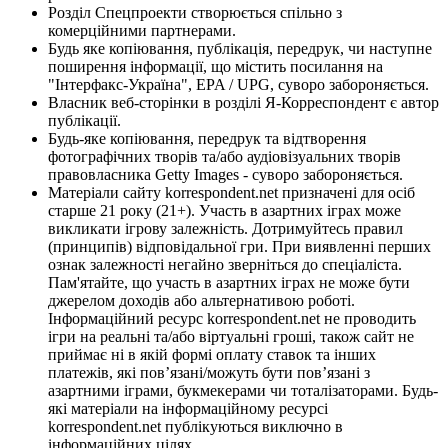
Розділ Спецпроекти створюється спільно з
комерційними партнерами.
Будь яке копіювання, публікація, передрук, чи наступне
поширення інформації, що містить посилання на
"Інтерфакс-Україна", EPA / UPG, суворо забороняється.
Власник веб-сторінки в розділі Я-Корреспондент є автор
публікації.
Будь-яке копіювання, передрук та відтворення
фотографічних творів та/або аудіовізуальних творів
правовласника Getty Images - суворо забороняється.
Матеріали сайту korrespondent.net призначені для осіб
старше 21 року (21+). Участь в азартних іграх може
викликати ігрову залежність. Дотримуйтесь правил
(принципів) відповідальної гри. При виявленні перших
ознак залежності негайно зверніться до спеціаліста.
Пам'ятайте, що участь в азартних іграх не може бути
джерелом доходів або альтернативою роботі.
Інформаційний ресурс korrespondent.net не проводить
ігри на реальні та/або віртуальні гроші, також сайт не
приймає ні в якій формі оплату ставок та інших
платежів, які пов’язані/можуть бути пов’язані з
азартними іграми, букмекерами чи тоталізаторами. Будь-
які матеріали на інформаційному ресурсі
korrespondent.net публікуються виключно в
інформаційних цілях.