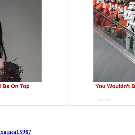
іхалка
15967