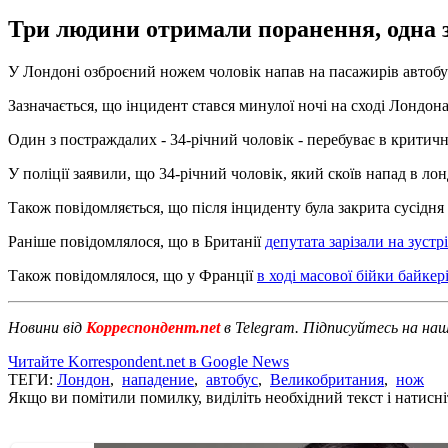
Три людини отримали поранення, одна з
У Лондоні озброєний ножем чоловік напав на пасажирів автобус
Зазначається, що інцидент стався минулої ночі на сході Лондона
Один з постраждалих - 34-річний чоловік - перебуває в критично
У поліції заявили, що 34-річний чоловік, який скоїв напад в ло
Також повідомляється, що після інциденту була закрита сусідн
Раніше повідомлялося, що в Британії
депутата зарізали на зустр
Також повідомлялося, що у Франції
в ході масової бійки байкер
Новини від
Корреспондент.net
в Telegram. Підписуйтесь на на
Читайте Korrespondent.net в Google News
ТЕГИ:
Лондон
,
нападение
,
автобус
,
Великобритания
,
нож
Якщо ви помітили помилку, виділіть необхідний текст і натисніт