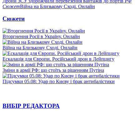
Дрони ЗСУ здорожчили перевезення вантажів до портів РФ
Сюжет
Війна на Близькому Сході. Онлайн
Сюжети
Вторгнення Росії в Україну. Онлайн
Війна на Близькому Сході. Онлайн
Ескалація для Європи. Російський дрон в Лейпцигу
Зміни в армії РФ: що стоїть за рішенням Путіна
Підсумки 05.08: Удар по Києву і брак антибалістики
ВИБІР РЕДАКТОРА