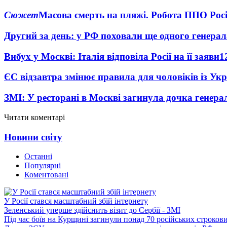
Сюжет
Масова смерть на пляжі. Робота ППО Росі
Другий за день: у РФ поховали ще одного генерал
Вибух у Москві: Італія відповіла Росії на її заяви
1
ЄС відзавтра змінює правила для чоловіків із Ук
ЗМІ: У ресторані в Москві загинула дочка генера
Читати коментарі
Новини світу
Останні
Популярні
Коментовані
У Росії стався масштабний збій інтернету
Зеленський уперше здійснить візит до Сербії - ЗМІ
Під час боїв на Курщині загинули понад 70 російських строкови