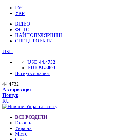
РУС
УКР
ВІДЕО
ФОТО
НАЙПОПУЛЯРНІШІ
СПЕЦПРОЕКТИ
USD
USD
44.4732
EUR
51.3093
Всі курси валют
44.4732
Авторизація
Пошук
RU
ВСІ РОЗДІЛИ
Головна
Україна
Місто
Світ