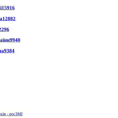
ї
15916
а
12882
2296
раїни
9940
ла
9384
ків - росЗМІ