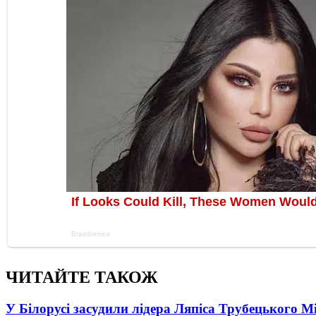
ЧИТАЙТЕ ТАКОЖ
У Білорусі засудили лідера Ляпіса Трубецького М