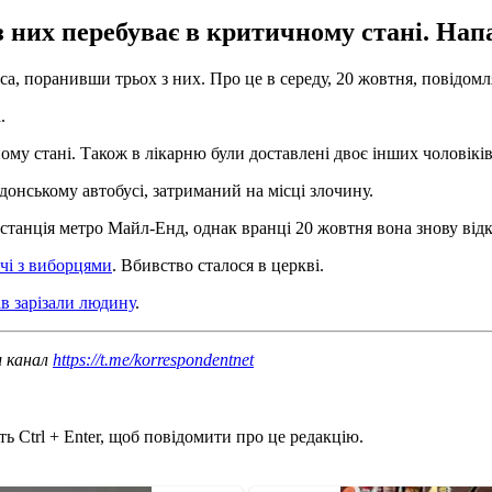
 них перебуває в критичному стані. На
а, поранивши трьох з них. Про це в середу, 20 жовтня, повідом
.
му стані. Також в лікарню були доставлені двоє інших чоловіків 
ндонському автобусі, затриманий на місці злочину.
я станція метро Майл-Енд, однак вранці 20 жовтня вона знову ві
ічі з виборцями
. Вбивство сталося в церкві.
ів зарізали людину
.
ш канал
https://t.me/korrespondentnet
ь Ctrl + Enter, щоб повідомити про це редакцію.