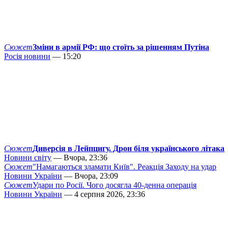
Сюжет
Зміни в армії РФ: що стоїть за рішенням Путіна
Росія новини
— 15:20
Сюжет
Диверсія в Лейпцигу. Дрон біля українського літака
Новини світу
— Вчора, 23:36
Сюжет
"Намагаються зламати Київ". Реакція Заходу на удар
Новини України
— Вчора, 23:09
Сюжет
Удари по Росії. Чого досягла 40-денна операція
Новини України
— 4 серпня 2026, 23:36