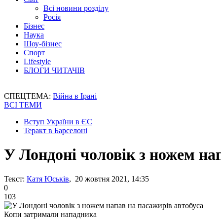
Всі новини розділу
Росія
Бізнес
Наука
Шоу-бізнес
Спорт
Lifestyle
БЛОГИ ЧИТАЧІВ
СПЕЦТЕМА:
Війна в Ірані
ВСІ ТЕМИ
Вступ України в ЄС
Теракт в Барселоні
У Лондоні чоловік з ножем на
Текст:
Катя Юськів
, 20 жовтня 2021, 14:35
0
103
Копи затримали нападника