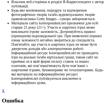
Власник веб-сторінки в розділі Я-Корреспондент є автор
публікації.
Будь-яке копіювання, передрук та відтворення
фотографічних творів та/або аудіовізуальних творів
правовласника Getty Images - суворо забороняється.
Матеріали сайту korrespondent.net призначені для осіб
старше 21 року (21+). Участь в азартних іграх може
викликати ігрову залежність. Дотримуйтесь правил
(принципів) відповідальної гри. При виявленні перших
ознак залежності негайно зверніться до спеціаліста.
Пам'ятайте, що участь в азартних іграх не може бути
джерелом доходів або альтернативою роботі.
Інформаційний ресурс korrespondent.net не проводить
ігри на реальні та/або віртуальні гроші, також сайт не
приймає ні в якій формі оплату ставок та інших
платежів, які пов’язані/можуть бути пов’язані з
азартними іграми, букмекерами чи тоталізаторами. Будь-
які матеріали на інформаційному ресурсі
korrespondent.net публікуються виключно в
інформаційних цілях.
X
Ошибка