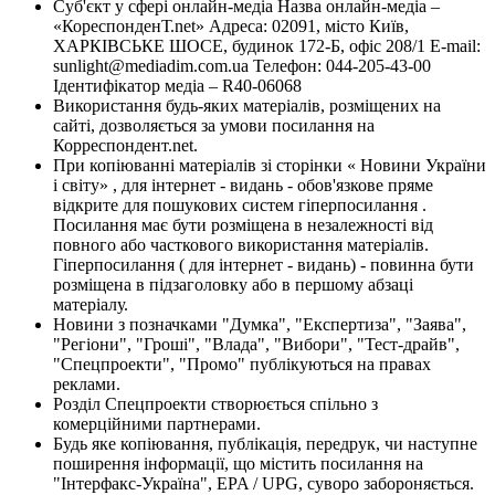
Суб'єкт у сфері онлайн-медіа Назва онлайн-медіа –
«КореспонденТ.net» Адреса: 02091, місто Київ,
ХАРКІВСЬКЕ ШОСЕ, будинок 172-Б, офіс 208/1 E-mail:
sunlight@mediadim.com.ua
Телефон: 044-205-43-00
Ідентифікатор медіа – R40-06068
Використання будь-яких матеріалів, розміщених на
сайті, дозволяється за умови посилання на
Корреспондент.net.
При копіюванні матеріалів зі сторінки « Новини України
і світу» , для інтернет - видань - обов'язкове пряме
відкрите для пошукових систем гіперпосилання .
Посилання має бути розміщена в незалежності від
повного або часткового використання матеріалів.
Гіперпосилання ( для інтернет - видань) - повинна бути
розміщена в підзаголовку або в першому абзаці
матеріалу.
Новини з позначками "Думка", "Експертиза", "Заява",
"Регіони", "Гроші", "Влада", "Вибори", "Тест-драйв",
"Спецпроекти", "Промо" публікуються на правах
реклами.
Розділ Спецпроекти створюється спільно з
комерційними партнерами.
Будь яке копіювання, публікація, передрук, чи наступне
поширення інформації, що містить посилання на
"Інтерфакс-Україна", EPA / UPG, суворо забороняється.