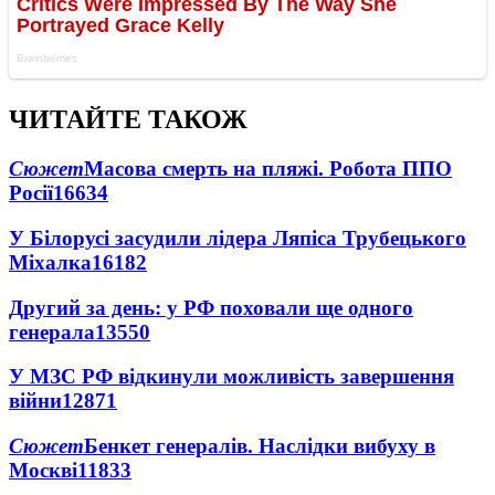
ЧИТАЙТЕ ТАКОЖ
Сюжет
Масова смерть на пляжі. Робота ППО
Росії
16634
У Білорусі засудили лідера Ляпіса Трубецького
Міхалка
16182
Другий за день: у РФ поховали ще одного
генерала
13550
У МЗС РФ відкинули можливість завершення
війни
12871
Сюжет
Бенкет генералів. Наслідки вибуху в
Москві
11833