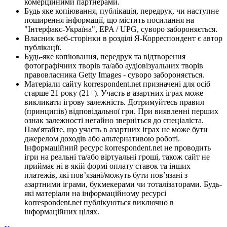
комерційними партнерами.
Будь яке копіювання, публікація, передрук, чи наступне
поширення інформації, що містить посилання на
"Інтерфакс-Україна", EPA / UPG, суворо забороняється.
Власник веб-сторінки в розділі Я-Корреспондент є автор
публікації.
Будь-яке копіювання, передрук та відтворення
фотографічних творів та/або аудіовізуальних творів
правовласника Getty Images - суворо забороняється.
Матеріали сайту korrespondent.net призначені для осіб
старше 21 року (21+). Участь в азартних іграх може
викликати ігрову залежність. Дотримуйтесь правил
(принципів) відповідальної гри. При виявленні перших
ознак залежності негайно зверніться до спеціаліста.
Пам'ятайте, що участь в азартних іграх не може бути
джерелом доходів або альтернативою роботі.
Інформаційний ресурс korrespondent.net не проводить
ігри на реальні та/або віртуальні гроші, також сайт не
приймає ні в якій формі оплату ставок та інших
платежів, які пов’язані/можуть бути пов’язані з
азартними іграми, букмекерами чи тоталізаторами. Будь-
які матеріали на інформаційному ресурсі
korrespondent.net публікуються виключно в
інформаційних цілях.