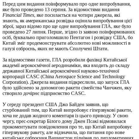
Перед цим видання поінформувало про одне випробування,
яке було проведено 13 серпня. За відомостями видання
Financial Times
, яке посилається на чотири джерела, які
знають, як американська розвідка оцінила випробування цієї
зброї, зараз відомо про ще одне випробування ГЛА, яке було
проведено 27 липня. Перше, згідно із заявою поінформованих
осіб, буквально приголомшило Пентагон і розвідку США, бо
Китай зміг продемонструвати абсолютно нові можливості в
галузі озброєнь, яких не мають Сполучені Штати.
За відомостями газети, ГЛА розробили фахівці Китайської
академії аерокосмічної аеродинаміки, яка входить до складу
державної Китайської аерокосмічної науково-технічної
корпорації CASC (China Aerospace Science and Technology
Corporation). Джерела видання підкреслили, що запуск ГЛА
було здійснено за допомогою ракети сімейства Чанчжен, яку
створило дочірнє підприємство CASC.
У середу президент США Джо Байден заявив, що
стурбований тим, що Китай випробовує гіперзвукові ракети,
хоча не додав жодного коментаря із цього приводу. У свою
чергу, прес-секретар Білого дому Джен Псакі відмовилася
прокоментувати повідомлення про те, що Китай випробовує
гіперзвукову ракету, але відзначила, що питання про нове
китайське озброєння Вашингтон піднімав по дипломатичних