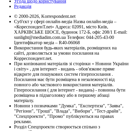
Угода щодо користування
Редакція
© 2000-2026, Korrespondent.net
Суб'єкт у сфері онлайн-медіа Назва онлайн-медіа –
«КореспонденТ.net» Адреса: 02091, місто Київ,
ХАРКІВСЬКЕ ШОСЕ, будинок 172-Б, офіс 208/1 E-mail:
sunlight@mediadim.com.ua
Телефон: 044-205-43-00
Ідентифікатор медіа – R40-06068
Використання будь-яких матеріалів, розміщених на
сайті, дозволяється за умови посилання на
Корреспондент.net.
При копіюванні матеріалів зі сторінки « Новини України
і світу» , для інтернет - видань - обов'язкове пряме
відкрите для пошукових систем гіперпосилання .
Посилання має бути розміщена в незалежності від
повного або часткового використання матеріалів.
Гіперпосилання ( для інтернет - видань) - повинна бути
розміщена в підзаголовку або в першому абзаці
матеріалу.
Новини з позначками "Думка", "Експертиза", "Заява",
"Регіони", "Гроші", "Влада", "Вибори", "Тест-драйв",
"Спецпроекти", "Промо" публікуються на правах
реклами.
Розділ Спецпроекти створюється спільно з