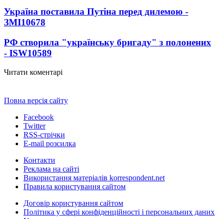
Україна поставила Путіна перед дилемою -
ЗМІ
10678
РФ створила "українську бригаду" з полонених
- ISW
10589
Читати коментарі
Повна версія сайту
Facebook
Twitter
RSS-стрічки
E-mail розсилка
Контакти
Реклама на сайті
Використання матеріалів korrespondent.net
Правила користування сайтом
Договір користування сайтом
Політика у сфері конфіденційності і персональних даних