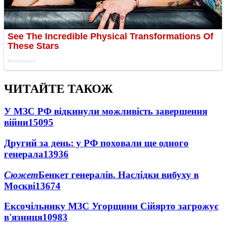
ЧИТАЙТЕ ТАКОЖ
У МЗС РФ відкинули можливість завершення
війни
15095
Другий за день: у РФ поховали ще одного
генерала
13936
Сюжет
Бенкет генералів. Наслідки вибуху в
Москві
13674
Ексочільнику МЗС Угорщини Сійярто загрожує
в'язниця
10983