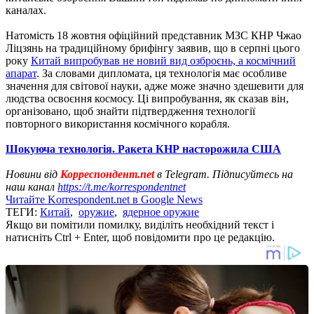
каналах.
Натомість 18 жовтня офіційний представник МЗС КНР Чжао
Ліцзянь на традиційному брифінгу заявив, що в серпні цього
року
Китай випробував не новий вид озброєнь, а космічний
апарат
. За словами дипломата, ця технологія має особливе
значення для світової науки, адже може значно здешевити для
людства освоєння космосу. Ці випробування, як сказав він,
організовано, щоб знайти підтвердження технології
повторного використання космічного корабля.
Шокуюча технологія. Ракета КНР насторожила США
Новини від
Корреспондент.net
в Telegram. Підписуйтесь на
наш канал
https://t.me/korrespondentnet
Читайте Korrespondent.net в Google News
ТЕГИ:
Китай
,
оружие
,
ядерное оружие
Якщо ви помітили помилку, виділіть необхідний текст і
натисніть Ctrl + Enter, щоб повідомити про це редакцію.