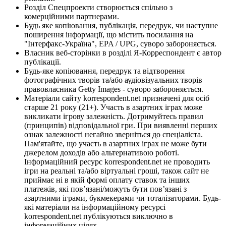
Розділ Спецпроекти створюється спільно з
комерційними партнерами.
Будь яке копіювання, публікація, передрук, чи наступне
поширення інформації, що містить посилання на
"Інтерфакс-Україна", EPA / UPG, суворо забороняється.
Власник веб-сторінки в розділі Я-Корреспондент є автор
публікації.
Будь-яке копіювання, передрук та відтворення
фотографічних творів та/або аудіовізуальних творів
правовласника Getty Images - суворо забороняється.
Матеріали сайту korrespondent.net призначені для осіб
старше 21 року (21+). Участь в азартних іграх може
викликати ігрову залежність. Дотримуйтесь правил
(принципів) відповідальної гри. При виявленні перших
ознак залежності негайно зверніться до спеціаліста.
Пам'ятайте, що участь в азартних іграх не може бути
джерелом доходів або альтернативою роботі.
Інформаційний ресурс korrespondent.net не проводить
ігри на реальні та/або віртуальні гроші, також сайт не
приймає ні в якій формі оплату ставок та інших
платежів, які пов’язані/можуть бути пов’язані з
азартними іграми, букмекерами чи тоталізаторами. Будь-
які матеріали на інформаційному ресурсі
korrespondent.net публікуються виключно в
інформаційних цілях.