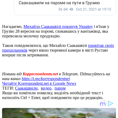
Нагадаємо,
Михайло Саакашвілі покинув Україну
і в'їхав у
Грузію 28 вересня на поромі, сховавшись у вантажівці, яка
перевозила молочну продукцію.
Також повідомлялося, що Михайло Саакашвілі
привітав своїх
прихильників
через вікно тюремної камери в місті Руставі
вперше після затримання.
Новини від
Корреспондент.net
в Telegram. Підписуйтесь на
наш канал
https://t.me/korrespondentnet
Читайте Korrespondent.net в Google News
ТЕГИ:
Саакашвили
,
видео
,
паром
Якщо ви помітили помилку, виділіть необхідний текст і
натисніть Ctrl + Enter, щоб повідомити про це редакцію.