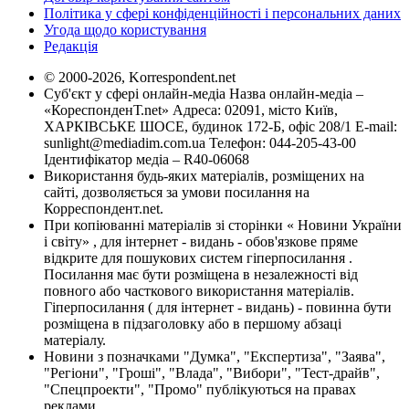
Політика у сфері конфіденційності і персональних даних
Угода щодо користування
Редакція
© 2000-2026, Korrespondent.net
Суб'єкт у сфері онлайн-медіа Назва онлайн-медіа –
«КореспонденТ.net» Адреса: 02091, місто Київ,
ХАРКІВСЬКЕ ШОСЕ, будинок 172-Б, офіс 208/1 E-mail:
sunlight@mediadim.com.ua
Телефон: 044-205-43-00
Ідентифікатор медіа – R40-06068
Використання будь-яких матеріалів, розміщених на
сайті, дозволяється за умови посилання на
Корреспондент.net.
При копіюванні матеріалів зі сторінки « Новини України
і світу» , для інтернет - видань - обов'язкове пряме
відкрите для пошукових систем гіперпосилання .
Посилання має бути розміщена в незалежності від
повного або часткового використання матеріалів.
Гіперпосилання ( для інтернет - видань) - повинна бути
розміщена в підзаголовку або в першому абзаці
матеріалу.
Новини з позначками "Думка", "Експертиза", "Заява",
"Регіони", "Гроші", "Влада", "Вибори", "Тест-драйв",
"Спецпроекти", "Промо" публікуються на правах
реклами.