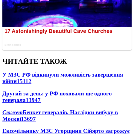
ЧИТАЙТЕ ТАКОЖ
У МЗС РФ відкинули можливість завершення
війни
15112
Другий за день: у РФ поховали ще одного
генерала
13947
Сюжет
Бенкет генералів. Наслідки вибуху в
Москві
13697
Ексочільнику МЗС Угорщини Сійярто загрожує