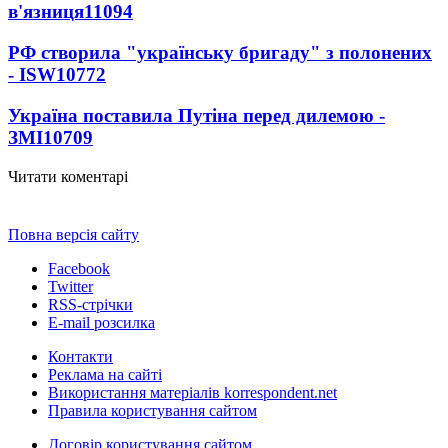
в'язниця
11094
РФ створила "українську бригаду" з полонених
- ISW
10772
Україна поставила Путіна перед дилемою -
ЗМІ
10709
Читати коментарі
Повна версія сайту
Facebook
Twitter
RSS-стрічки
E-mail розсилка
Контакти
Реклама на сайті
Використання матеріалів korrespondent.net
Правила користування сайтом
Договір користування сайтом