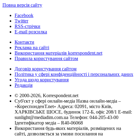
Повна версія сайту
Facebook
Twitter
RSS-стрічки
E-mail розсилка
Контакти
Реклама на сайті
Використання матеріалів korrespondent.net
Правила користування сайтом
Договір користування сайтом
Політика у сфері конфіденційності і персональних даних
Угода щодо користування
Редакція
© 2000-2026, Korrespondent.net
Суб'єкт у сфері онлайн-медіа Назва онлайн-медіа –
«КореспонденТ.net» Адреса: 02091, місто Київ,
ХАРКІВСЬКЕ ШОСЕ, будинок 172-Б, офіс 208/1 E-mail:
sunlight@mediadim.com.ua
Телефон: 044-205-43-00
Ідентифікатор медіа – R40-06068
Використання будь-яких матеріалів, розміщених на
сайті, дозволяється за умови посилання на