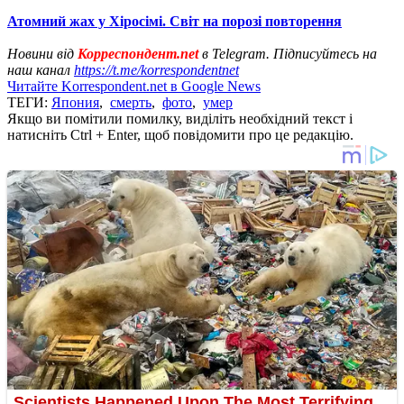
Атомний жах у Хіросімі. Світ на порозі повторення
Новини від
Корреспондент.net
в Telegram. Підписуйтесь на
наш канал
https://t.me/korrespondentnet
Читайте Korrespondent.net в Google News
ТЕГИ:
Япония
,
смерть
,
фото
,
умер
Якщо ви помітили помилку, виділіть необхідний текст і
натисніть Ctrl + Enter, щоб повідомити про це редакцію.