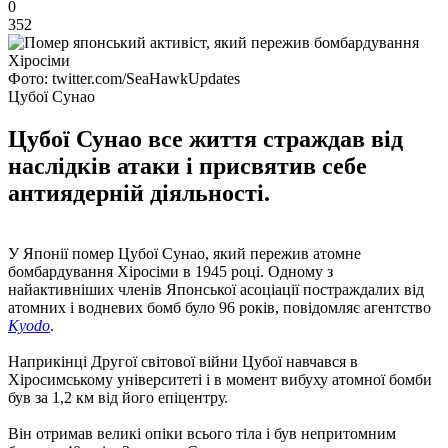
0
352
Фото: twitter.com/SeaHawkUpdates
Цубої Сунао
Цубої Сунао все життя страждав від
наслідків атаки і присвятив себе
антиядерній діяльності.
У Японії помер Цубої Сунао, який пережив атомне
бомбардування Хіросіми в 1945 році. Одному з
найактивніших членів Японської асоціації постраждалих від
атомних і водневих бомб було 96 років, повідомляє агентство
Kyodo
.
Наприкінці Другої світової війни Цубої навчався в
Хіросимському університеті і в момент вибуху атомної бомби
був за 1,2 км від його епіцентру.
Він отримав великі опіки всього тіла і був непритомним