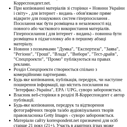
Корреспондент.net.
При копіюванні матеріалів зі сторінки « Новини України
і світу» , для інтернет - видань - обов'язкове пряме
відкрите для пошукових систем гіперпосилання .
Посилання має бути розміщена в незалежності від
повного або часткового використання матеріалів.
Гіперпосилання ( для інтернет - видань) - повинна бути
розміщена в підзаголовку або в першому абзаці
матеріалу.
Новини з позначками "Думка", "Експертиза", "Заява",
"Регіони", "Гроші", "Влада", "Вибори", "Тест-драйв",
"Спецпроекти", "Промо" публікуються на правах
реклами.
Розділ Спецпроекти створюється спільно з
комерційними партнерами.
Будь яке копіювання, публікація, передрук, чи наступне
поширення інформації, що містить посилання на
"Інтерфакс-Україна", EPA / UPG, суворо забороняється.
Власник веб-сторінки в розділі Я-Корреспондент є автор
публікації.
Будь-яке копіювання, передрук та відтворення
фотографічних творів та/або аудіовізуальних творів
правовласника Getty Images - суворо забороняється.
Матеріали сайту korrespondent.net призначені для осіб
старше 21 року (21+). Участь в азартних іграх може