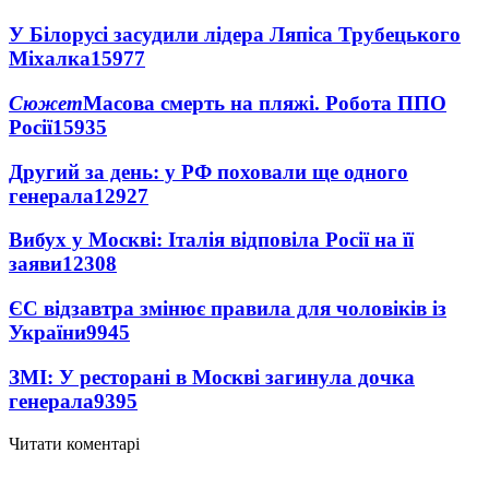
У Білорусі засудили лідера Ляпіса Трубецького
Міхалка
15977
Сюжет
Масова смерть на пляжі. Робота ППО
Росії
15935
Другий за день: у РФ поховали ще одного
генерала
12927
Вибух у Москві: Італія відповіла Росії на її
заяви
12308
ЄС відзавтра змінює правила для чоловіків із
України
9945
ЗМІ: У ресторані в Москві загинула дочка
генерала
9395
Читати коментарі