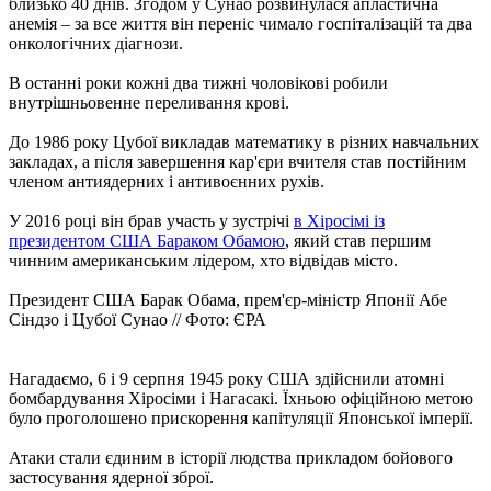
близько 40 днів. Згодом у Сунао розвинулася апластична
анемія – за все життя він переніс чимало госпіталізацій та два
онкологічних діагнози.
В останні роки кожні два тижні чоловікові робили
внутрішньовенне переливання крові.
До 1986 року Цубої викладав математику в різних навчальних
закладах, а після завершення кар'єри вчителя став постійним
членом антиядерних і антивоєнних рухів.
У 2016 році він брав участь у зустрічі
в Хіросімі із
президентом США Бараком Обамою
, який став першим
чинним американським лідером, хто відвідав місто.
Президент США Барак Обама, прем'єр-міністр Японії Абе
Сіндзо і Цубої Сунао // Фото: ЄРА
Нагадаємо, 6 і 9 серпня 1945 року США здійснили атомні
бомбардування Хіросіми і Нагасакі. Їхньою офіційною метою
було проголошено прискорення капітуляції Японської імперії.
Атаки стали єдиним в історії людства прикладом бойового
застосування ядерної зброї.