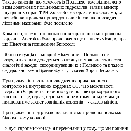
Так, до районів, що межують із Польщею, вже відправлено
вісім додаткових поліцейських підрозділів, заявив міністр
внутрішніх справ ФРН Хорст Зеєхофер. За його словами, за
потреби контроль за прикордонною лінією, що проходить
лісовими масивами, буде посилено.
Крім того, термін нинішнього прикордонного контролю на
кордоні з Австрією буде продовжено ще на шість місяців, про
що Німеччина повідомила Брюссель.
"Якщо ситуація на кордоні Німеччини з Польщею не
розрядиться, нам доведеться розглянути можливість ввести
аналогічні заходи, скоординувавши їх з Польщею та владою
федеральної землі Бранденбург", - сказав Хорст Зеєхофер.
При цьому він проти запровадження прикордонного
контролю на внутрішніх кордонах ЄС. "По можливості
всередині Європи не повинно бути більше прикордонного
контролю. Це, однак, вдасться лише в тому випадку, якщо
працюватиме захист зовнішніх кордонів", - сказав міністр.
При цьому він підтримав посилення контролю на польсько-
білоруському кордоні.
"У дусі європейської ідеї я переконаний у тому, що ми повинні