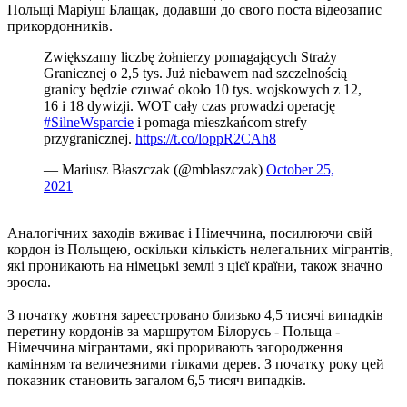
Польщі Маріуш Блащак, додавши до свого поста відеозапис
прикордонників.
Zwiększamy liczbę żołnierzy pomagających Straży
Granicznej o 2,5 tys. Już niebawem nad szczelnością
granicy będzie czuwać około 10 tys. wojskowych z 12,
16 i 18 dywizji. WOT cały czas prowadzi operację
#SilneWsparcie
i pomaga mieszkańcom strefy
przygranicznej.
https://t.co/loppR2CAh8
— Mariusz Błaszczak (@mblaszczak)
October 25,
2021
Аналогічних заходів вживає і Німеччина, посилюючи свій
кордон із Польщею, оскільки кількість нелегальних мігрантів,
які проникають на німецькі землі з цієї країни, також значно
зросла.
З початку жовтня зареєстровано близько 4,5 тисячі випадків
перетину кордонів за маршрутом Білорусь - Польща -
Німеччина мігрантами, які проривають загородження
камінням та величезними гілками дерев. З початку року цей
показник становить загалом 6,5 тисяч випадків.