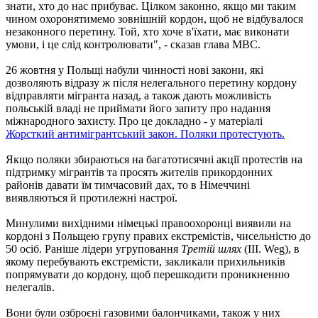
знати, хто до нас прибуває. Цілком законно, якщо ми таким
чином охоронятимемо зовнішній кордон, щоб не відбувалося
незаконного перетину. Той, хто хоче в'їхати, має виконати
умови, і це слід контролювати", - сказав глава МВС.
26 жовтня у Польщі набули чинності нові закони, які
дозволяють відразу ж після нелегального перетину кордону
відправляти мігранта назад, а також дають можливість
польській владі не приймати його запиту про надання
міжнародного захисту. Про це докладно - у матеріалі
Жорсткий антимігрантський закон. Поляки протестують.
Якщо поляки збираються на багатотисячні акції протестів на
підтримку мігрантів та просять жителів прикордонних
районів давати їм тимчасовий дах, то в Німеччині
виявляються й протилежні настрої.
Минулими вихідними німецькі правоохоронці виявили на
кордоні з Польщею групу правих екстремістів, чисельністю до
50 осіб. Раніше лідери угруповання
Третій шлях
(III. Weg), в
якому перебувають екстремісти, закликали прихильників
попрямувати до кордону, щоб перешкодити проникненню
нелегалів.
Вони були озброєні газовими балончиками, також у них