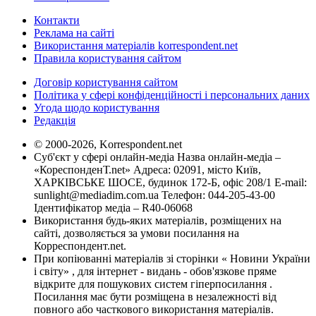
Контакти
Реклама на сайті
Використання матеріалів korrespondent.net
Правила користування сайтом
Договір користування сайтом
Політика у сфері конфіденційності і персональних даних
Угода щодо користування
Редакція
© 2000-2026, Korrespondent.net
Суб'єкт у сфері онлайн-медіа Назва онлайн-медіа –
«КореспонденТ.net» Адреса: 02091, місто Київ,
ХАРКІВСЬКЕ ШОСЕ, будинок 172-Б, офіс 208/1 E-mail:
sunlight@mediadim.com.ua
Телефон: 044-205-43-00
Ідентифікатор медіа – R40-06068
Використання будь-яких матеріалів, розміщених на
сайті, дозволяється за умови посилання на
Корреспондент.net.
При копіюванні матеріалів зі сторінки « Новини України
і світу» , для інтернет - видань - обов'язкове пряме
відкрите для пошукових систем гіперпосилання .
Посилання має бути розміщена в незалежності від
повного або часткового використання матеріалів.