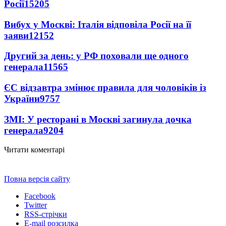
Росії
15205
Вибух у Москві: Італія відповіла Росії на її
заяви
12152
Другий за день: у РФ поховали ще одного
генерала
11565
ЄС відзавтра змінює правила для чоловіків із
України
9757
ЗМІ: У ресторані в Москві загинула дочка
генерала
9204
Читати коментарі
Повна версія сайту
Facebook
Twitter
RSS-стрічки
E-mail розсилка