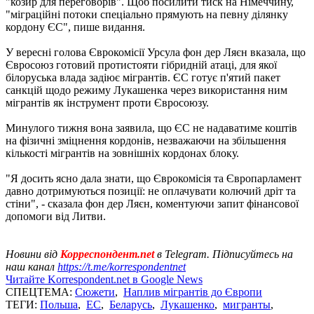
"козир для переговорів". Щоб посилити тиск на Німеччину,
"міграційні потоки спеціально прямують на певну ділянку
кордону ЄС", пише видання.
У вересні голова Єврокомісії Урсула фон дер Ляєн вказала, що
Євросоюз готовий протистояти гібридній атаці, для якої
білоруська влада задіює мігрантів. ЄС готує п'ятий пакет
санкцій щодо режиму Лукашенка через використання ним
мігрантів як інструмент проти Євросоюзу.
Минулого тижня вона заявила, що ЄС не надаватиме коштів
на фізичні зміцнення кордонів, незважаючи на збільшення
кількості мігрантів на зовнішніх кордонах блоку.
"Я досить ясно дала знати, що Єврокомісія та Європарламент
давно дотримуються позиції: не оплачувати колючий дріт та
стіни", - сказала фон дер Ляєн, коментуючи запит фінансової
допомоги від Литви.
Новини від
Корреспондент.net
в Telegram. Підписуйтесь на
наш канал
https://t.me/korrespondentnet
Читайте Korrespondent.net в Google News
СПЕЦТЕМА:
Сюжети
,
Наплив мігрантів до Європи
ТЕГИ:
Польша
,
ЕС
,
Беларусь
,
Лукашенко
,
мигранты
,