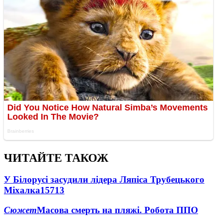
ЧИТАЙТЕ ТАКОЖ
У Білорусі засудили лідера Ляпіса Трубецького
Міхалка
15713
Сюжет
Масова смерть на пляжі. Робота ППО