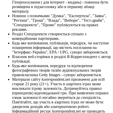
Гіперпосилання ( для інтернет - видань) - повинна бути
розміщена в підзаголовку або в першому абзаці
матеріалу.
Новини з позначками "Думка", "Експертиза", "Заява",
"Регіони", "Гроші", "Влада", "Вибори", "Тест-драйв",
"Спецпроекти", "Промо" публікуються на правах
реклами.
Розділ Спецпроекти створюється спільно з
комерційними партнерами.
Будь яке копіювання, публікація, передрук, чи наступне
поширення інформації, що містить посилання на
"Інтерфакс-Україна", EPA / UPG, суворо забороняється.
Власник веб-сторінки в розділі Я-Корреспондент є автор
публікації.
Будь-яке копіювання, передрук та відтворення
фотографічних творів та/або аудіовізуальних творів
правовласника Getty Images - суворо забороняється.
Матеріали сайту korrespondent.net призначені для осіб
старше 21 року (21+). Участь в азартних іграх може
викликати ігрову залежність. Дотримуйтесь правил
(принципів) відповідальної гри. При виявленні перших
ознак залежності негайно зверніться до спеціаліста.
Пам'ятайте, що участь в азартних іграх не може бути
джерелом доходів або альтернативою роботі.
Інформаційний ресурс korrespondent.net не проводить