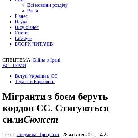
Всі новини розділу
Росія
Бізнес
Наука
Шоу-бізнес
Спорт
Lifestyle
БЛОГИ ЧИТАЧІВ
СПЕЦТЕМА:
Війна в Ірані
ВСІ ТЕМИ
Вступ України в ЄС
Теракт в Барселоні
Мігранти з боєм беруть
кордон ЄС. Стягуються
сили
Сюжет
Текст:
Людмила Троценко
, 28 жовтня 2021, 14:22