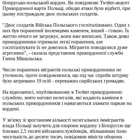
білорусько-польський кордон. Як повідомляє Twitter-акаунт
Прикордонної варти Польщі, обидві атаки були відбиті, при
цьому постраждали двоє польських солдатів.
"Двоє солдатів Війська Польського госпіталізовано. Один з
них був поранений іноземцями каменем, інший - гілкою. Їх
життю нічого не загрожує, вони вже виписані. Також деякі
прикордонники отримали легкі поранення, але
госпіталізувати їх не довелося. Мігранти поводилися дуже
агресивно", - сказала представник прикордонної служби
Ганна Мішальська.
Число поранених мігрантів польські прикордонники не
уточнили, проте повідомлялося, що під час спроби штурму
було затримано 19 осіб - переважно сирійських громадян.
На відеозаписі, опублікованому в Twitter прикордонною
службою, знято натовп нелегалів, які кидають каміння в
польських прикордонників і намагаються зламати паркан на
кордоні.
У зв'язку зі зростанням кількості нелегальних іммігрантів
влада Польщі залучить для охорони кордону з Білоруссю ще
близько 2,5 тисячі військовослужбовців, збільшивши їхню
чисельність до десяти тисяч, повідомив міністр оборони