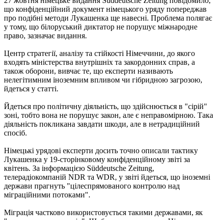
27 жовтня німецьке видання Süddeutsche Zeitung повідомило,
що конфіденційний документ німецького уряду попереджав
про подібні методи Лукашенка ще навесні. Проблема полягає
у тому, що білоруський диктатор не порушує міжнародне
право, зазначає видання.
Центр стратегії, аналізу та стійкості Німеччини, до якого
входять міністерства внутрішніх та закордонних справ, а
також оборони, вивчає те, що експерти називають
нелегітимним іноземним впливом чи гібридною загрозою,
йдеться у статті.
Йдеться про політичну діяльність, що здійснюється в "сірій"
зоні, тобто вона не порушує закон, але є неправомірною. Така
діяльність покликана завдати шкоди, але в нетрадиційний
спосіб.
Німецькі урядові експерти досить точно описали тактику
Лукашенка у 19-сторінковому конфіденційному звіті за
квітень. За інформацією Süddeutsche Zeitung,
телерадіокомпаній NDR та WDR, у звіті йдеться, що іноземні
держави прагнуть "цілеспрямованого контролю над
міграційними потоками".
Міграція частково використовується такими державами, як