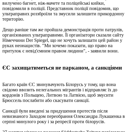
вилучено багнет, ніж-мачете та поліцейські кийки,
повідомили в поліції. Представник поліції повідомив, що
ультраправих роззброїли та змусили залишити прикордонну
територію.
Дещо раніше там же пройшла демонстрація проти патрулів,
організованих ультраправими. Її організатори сказали сайту
Німеччини Der Spiegel, що не хочуть залишати цей район у
руках неонацистів. "Ми хочемо показати, що право на
притулок є невід'ємним правом людини", - заявили вони.
ЄС захищатиметься не парканом, а санкціями
Багато країн ЄС звинувачують Білорусь у тому, що вона
свідомо ввозить нелегальних мігрантів і відправляє їх до
кордонів з Польщею, Литвою та Латвією, щоб змусити
Брюссель послабити або скасувати санкції.
Санкції були введені за придушення протестів після
невизнаного Заходом переобрання Олександра Лукашенка в
серпні минулого року і за репресії проти білорусів.