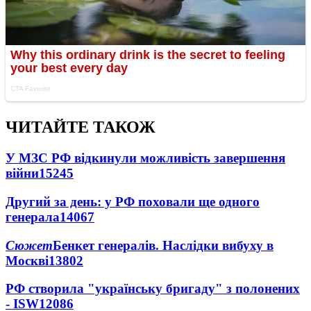
ЧИТАЙТЕ ТАКОЖ
У МЗС РФ відкинули можливість завершення
війни
15245
Другий за день: у РФ поховали ще одного
генерала
14067
Сюжет
Бенкет генералів. Наслідки вибуху в
Москві
13802
РФ створила "українську бригаду" з полонених
- ISW
12086