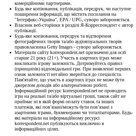
комерційними партнерами.
Будь яке копіювання, публікація, передрук, чи наступне
поширення інформації, що містить посилання на
"Інтерфакс-Україна", EPA / UPG, суворо забороняється.
Власник веб-сторінки в розділі Я-Корреспондент є автор
публікації.
Будь-яке копіювання, передрук та відтворення
фотографічних творів та/або аудіовізуальних творів
правовласника Getty Images - суворо забороняється.
Матеріали сайту korrespondent.net призначені для осіб
старше 21 року (21+). Участь в азартних іграх може
викликати ігрову залежність. Дотримуйтесь правил
(принципів) відповідальної гри. При виявленні перших
ознак залежності негайно зверніться до спеціаліста.
Пам'ятайте, що участь в азартних іграх не може бути
джерелом доходів або альтернативою роботі.
Інформаційний ресурс korrespondent.net не проводить
ігри на реальні та/або віртуальні гроші, також сайт не
приймає ні в якій формі оплату ставок та інших
платежів, які пов’язані/можуть бути пов’язані з
азартними іграми, букмекерами чи тоталізаторами. Будь-
які матеріали на інформаційному ресурсі
korrespondent.net публікуються виключно в
інформаційних цілях.