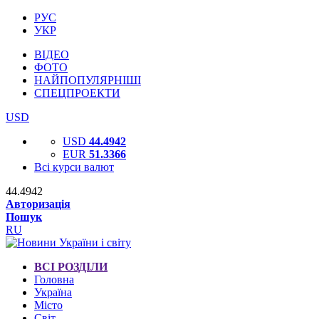
РУС
УКР
ВІДЕО
ФОТО
НАЙПОПУЛЯРНІШІ
СПЕЦПРОЕКТИ
USD
USD
44.4942
EUR
51.3366
Всі курси валют
44.4942
Авторизація
Пошук
RU
ВСІ РОЗДІЛИ
Головна
Україна
Місто
Світ