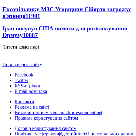
Ексочільнику МЗС Угорщини Сійярто загрожує
в'язниця
11901
Іран висунув США вимоги для розблокування
Ормузу
10887
Читати коментарі
Повна версія сайту
Facebook
Twitter
RSS-стрічки
E-mail розсилка
Контакти
Реклама на сайті
Використання матеріалів korrespondent.net
Правила користування сайтом
Договір користування сайтом
Політика у сфері конфіденційності і персональних даних