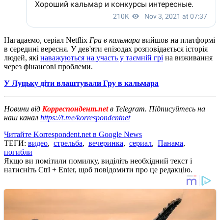
Нагадаємо, серіал Netflix
Гра в кальмара
вийшов на платформі
в середині вересня. У дев'яти епізодах розповідається історія
людей, які
наважуються на участь у таємній грі
на виживання
через фінансові проблеми.
У Луцьку діти влаштували Гру в кальмара
Новини від
Корреспондент.net
в Telegram. Підписуйтесь на
наш канал
https://t.me/korrespondentnet
Читайте Korrespondent.net в Google News
ТЕГИ:
видео
,
стрельба
,
вечеринка
,
сериал
,
Панама
,
погибли
Якщо ви помітили помилку, виділіть необхідний текст і
натисніть Ctrl + Enter, щоб повідомити про це редакцію.