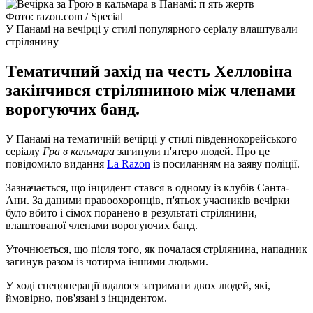
Фото: razon.com / Special
У Панамі на вечірці у стилі популярного серіалу влаштували
стрілянину
Тематичний захід на честь Хелловіна
закінчився стріляниною між членами
ворогуючих банд.
У Панамі на тематичній вечірці у стилі південнокорейського
серіалу
Гра в кальмара
загинули п'ятеро людей. Про це
повідомило видання
La Razon
із посиланням на заяву поліції.
Зазначається, що інцидент стався в одному із клубів Санта-
Ани. За даними правоохоронців, п'ятьох учасників вечірки
було вбито і сімох поранено в результаті стрілянини,
влаштованої членами ворогуючих банд.
Уточнюється, що після того, як почалася стрілянина, нападник
загинув разом із чотирма іншими людьми.
У ході спецоперації вдалося затримати двох людей, які,
ймовірно, пов'язані з інцидентом.