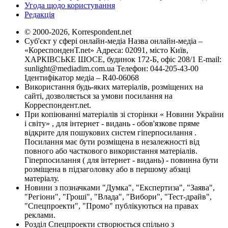
Угода щодо користування
Редакція
© 2000-2026, Korrespondent.net
Суб'єкт у сфері онлайн-медіа Назва онлайн-медіа –
«КореспонденТ.net» Адреса: 02091, місто Київ,
ХАРКІВСЬКЕ ШОСЕ, будинок 172-Б, офіс 208/1 E-mail:
sunlight@mediadim.com.ua
Телефон: 044-205-43-00
Ідентифікатор медіа – R40-06068
Використання будь-яких матеріалів, розміщених на
сайті, дозволяється за умови посилання на
Корреспондент.net.
При копіюванні матеріалів зі сторінки « Новини України
і світу» , для інтернет - видань - обов'язкове пряме
відкрите для пошукових систем гіперпосилання .
Посилання має бути розміщена в незалежності від
повного або часткового використання матеріалів.
Гіперпосилання ( для інтернет - видань) - повинна бути
розміщена в підзаголовку або в першому абзаці
матеріалу.
Новини з позначками "Думка", "Експертиза", "Заява",
"Регіони", "Гроші", "Влада", "Вибори", "Тест-драйв",
"Спецпроекти", "Промо" публікуються на правах
реклами.
Розділ Спецпроекти створюється спільно з