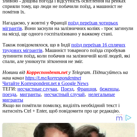
зливою - дощова погода і відсутність освітлення на рейках
сприяли тому, що люди не побачили поїзд, а машиніст не
помітив їх.
Нагадаємо, у жовтні у Франції
поїзд переїхав чотирьох
мігрантів
. Вони заснули на залізничних коліях - троє загинули
на місці, ще одного госпіталізовано у важкому стані.
Також повідомлялося, що в Індії
поїзд переїхав 16 сплячих
трудових мігрантів
. Машиніст товарного поїзда спробував
зупинити поїзд, коли побачив на залізничній колії людей, які
спали, але уникнути зіткнення не зміг.
Новини від
Корреспондент.net
у Telegram. Підписуйтесь на
наш канал
https://t.me/korrespondentnet
Читайте Korrespondent.net в Google News
ТЕГИ:
несчастные случаи
,
Поезд
,
Франция
,
беженцы
,
поезда
,
мигранты
,
несчастный случай
,
нелегальные
мигранты
Якщо ви помітили помилку, виділіть необхідний текст і
натисніть Ctrl + Enter, щоб повідомити про це редакцію.