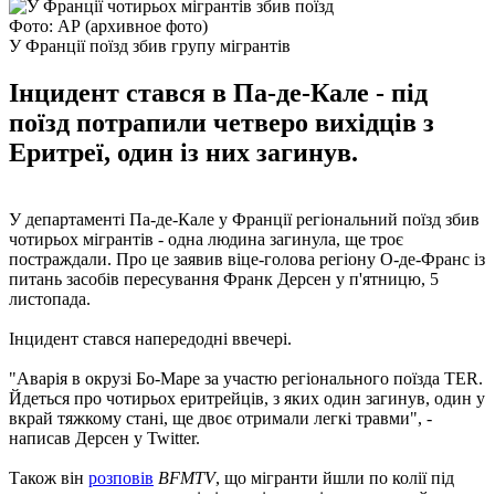
Фото: АР (архивное фото)
У Франції поїзд збив групу мігрантів
Інцидент стався в Па-де-Кале - під
поїзд потрапили четверо вихідців з
Еритреї, один із них загинув.
У департаменті Па-де-Кале у Франції регіональний поїзд збив
чотирьох мігрантів - одна людина загинула, ще троє
постраждали. Про це заявив віце-голова регіону О-де-Франс із
питань засобів пересування Франк Дерсен у п'ятницю, 5
листопада.
Інцидент стався напередодні ввечері.
"Аварія в окрузі Бо-Маре за участю регіонального поїзда TER.
Йдеться про чотирьох еритрейців, з яких один загинув, один у
вкрай тяжкому стані, ще двоє отримали легкі травми", -
написав Дерсен у Twitter.
Також він
розповів
BFMTV
, що мігранти йшли по колії під