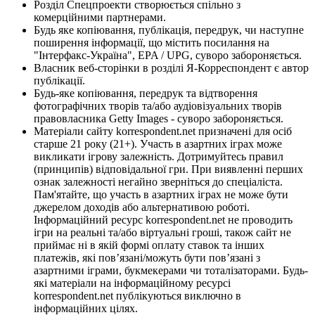
Розділ Спецпроекти створюється спільно з
комерційними партнерами.
Будь яке копіювання, публікація, передрук, чи наступне
поширення інформації, що містить посилання на
"Інтерфакс-Україна", EPA / UPG, суворо забороняється.
Власник веб-сторінки в розділі Я-Корреспондент є автор
публікації.
Будь-яке копіювання, передрук та відтворення
фотографічних творів та/або аудіовізуальних творів
правовласника Getty Images - суворо забороняється.
Матеріали сайту korrespondent.net призначені для осіб
старше 21 року (21+). Участь в азартних іграх може
викликати ігрову залежність. Дотримуйтесь правил
(принципів) відповідальної гри. При виявленні перших
ознак залежності негайно зверніться до спеціаліста.
Пам'ятайте, що участь в азартних іграх не може бути
джерелом доходів або альтернативою роботі.
Інформаційний ресурс korrespondent.net не проводить
ігри на реальні та/або віртуальні гроші, також сайт не
приймає ні в якій формі оплату ставок та інших
платежів, які пов’язані/можуть бути пов’язані з
азартними іграми, букмекерами чи тоталізаторами. Будь-
які матеріали на інформаційному ресурсі
korrespondent.net публікуються виключно в
інформаційних цілях.