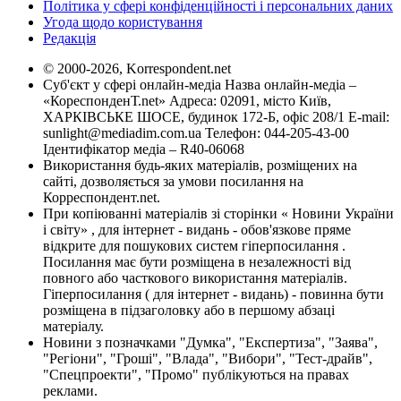
Політика у сфері конфіденційності і персональних даних
Угода щодо користування
Редакція
© 2000-2026, Korrespondent.net
Суб'єкт у сфері онлайн-медіа Назва онлайн-медіа –
«КореспонденТ.net» Адреса: 02091, місто Київ,
ХАРКІВСЬКЕ ШОСЕ, будинок 172-Б, офіс 208/1 E-mail:
sunlight@mediadim.com.ua
Телефон: 044-205-43-00
Ідентифікатор медіа – R40-06068
Використання будь-яких матеріалів, розміщених на
сайті, дозволяється за умови посилання на
Корреспондент.net.
При копіюванні матеріалів зі сторінки « Новини України
і світу» , для інтернет - видань - обов'язкове пряме
відкрите для пошукових систем гіперпосилання .
Посилання має бути розміщена в незалежності від
повного або часткового використання матеріалів.
Гіперпосилання ( для інтернет - видань) - повинна бути
розміщена в підзаголовку або в першому абзаці
матеріалу.
Новини з позначками "Думка", "Експертиза", "Заява",
"Регіони", "Гроші", "Влада", "Вибори", "Тест-драйв",
"Спецпроекти", "Промо" публікуються на правах
реклами.