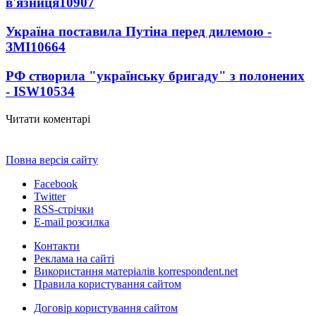
в'язниця
10907
Україна поставила Путіна перед дилемою -
ЗМІ
10664
РФ створила "українську бригаду" з полонених
- ISW
10534
Читати коментарі
Повна версія сайту
Facebook
Twitter
RSS-стрічки
E-mail розсилка
Контакти
Реклама на сайті
Використання матеріалів korrespondent.net
Правила користування сайтом
Договір користування сайтом