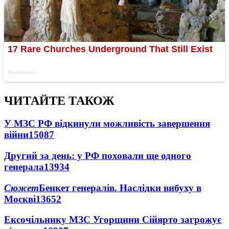
ЧИТАЙТЕ ТАКОЖ
У МЗС РФ відкинули можливість завершення
війни
15087
Другий за день: у РФ поховали ще одного
генерала
13934
Сюжет
Бенкет генералів. Наслідки вибуху в
Москві
13652
Ексочільнику МЗС Угорщини Сійярто загрожує