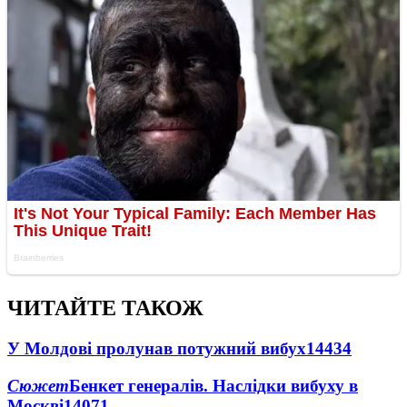
ЧИТАЙТЕ ТАКОЖ
У Молдові пролунав потужний вибух
14434
Сюжет
Бенкет генералів. Наслідки вибуху в
Москві
14071