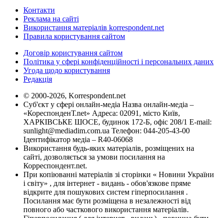
Контакти
Реклама на сайті
Використання матеріалів korrespondent.net
Правила користування сайтом
Договір користування сайтом
Політика у сфері конфіденційності і персональних даних
Угода щодо користування
Редакція
© 2000-2026, Korrespondent.net
Суб'єкт у сфері онлайн-медіа Назва онлайн-медіа –
«КореспонденТ.net» Адреса: 02091, місто Київ,
ХАРКІВСЬКЕ ШОСЕ, будинок 172-Б, офіс 208/1 E-mail:
sunlight@mediadim.com.ua
Телефон: 044-205-43-00
Ідентифікатор медіа – R40-06068
Використання будь-яких матеріалів, розміщених на
сайті, дозволяється за умови посилання на
Корреспондент.net.
При копіюванні матеріалів зі сторінки « Новини України
і світу» , для інтернет - видань - обов'язкове пряме
відкрите для пошукових систем гіперпосилання .
Посилання має бути розміщена в незалежності від
повного або часткового використання матеріалів.