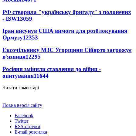
РФ створила "українську бригаду" з полонених
- ISW
13059
Іран висунув США вимоги для розблокування
Ормузу
12353
Ексочільнику МЗС Угорщини Сійярто загрожує
в'язниця
12295
Росіяни змінили ставлення до війни -
опитування
11644
Читати коментарі
Повна версія сайту
Facebook
Twitter
RSS-стрічки
E-mail розсилка