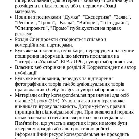
Гіперпосилання ( для інтернет - видань) - повинна бути
розміщена в підзаголовку або в першому абзаці
матеріалу.
Новини з позначками "Думка", "Експертиза", "Заява",
"Регіони", "Гроші", "Влада", "Вибори", "Тест-драйв",
"Спецпроекти", "Промо" публікуються на правах
реклами.
Розділ Спецпроекти створюється спільно з
комерційними партнерами.
Будь яке копіювання, публікація, передрук, чи наступне
поширення інформації, що містить посилання на
"Інтерфакс-Україна", EPA / UPG, суворо забороняється.
Власник веб-сторінки в розділі Я-Корреспондент є автор
публікації.
Будь-яке копіювання, передрук та відтворення
фотографічних творів та/або аудіовізуальних творів
правовласника Getty Images - суворо забороняється.
Матеріали сайту korrespondent.net призначені для осіб
старше 21 року (21+). Участь в азартних іграх може
викликати ігрову залежність. Дотримуйтесь правил
(принципів) відповідальної гри. При виявленні перших
ознак залежності негайно зверніться до спеціаліста.
Пам'ятайте, що участь в азартних іграх не може бути
джерелом доходів або альтернативою роботі.
Інформаційний ресурс korrespondent.net не проводить