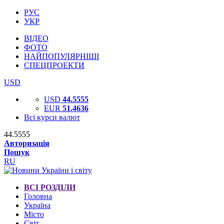
РУС
УКР
ВІДЕО
ФОТО
НАЙПОПУЛЯРНІШІ
СПЕЦПРОЕКТИ
USD
USD
44.5555
EUR
51.4636
Всі курси валют
44.5555
Авторизація
Пошук
RU
ВСІ РОЗДІЛИ
Головна
Україна
Місто
Світ