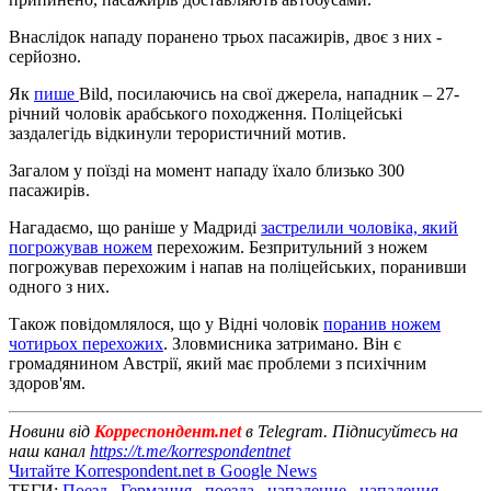
Внаслідок нападу поранено трьох пасажирів, двоє з них -
серйозно.
Як
пише
Bild, посилаючись на свої джерела, нападник – 27-
річний чоловік арабського походження. Поліцейські
заздалегідь відкинули терористичний мотив.
Загалом у поїзді на момент нападу їхало близько 300
пасажирів.
Нагадаємо, що раніше у Мадриді
застрелили чоловіка, який
погрожував ножем
перехожим. Безпритульний з ножем
погрожував перехожим і напав на поліцейських, поранивши
одного з них.
Також повідомлялося, що у Відні чоловік
поранив ножем
чотирьох перехожих
. Зловмисника затримано. Він є
громадянином Австрії, який має проблеми з психічним
здоров'ям.
Новини від
Корреспондент.net
в Telegram. Підписуйтесь на
наш канал
https://t.me/korrespondentnet
Читайте Korrespondent.net в Google News
ТЕГИ:
Поезд
,
Германия
,
поезда
,
нападение
,
нападения
,