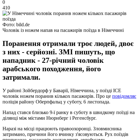
0
410
Фото: bild.de
Чоловік із ножем напав на пасажирів поїзда в Німеччині
Поранення отримали троє людей, двоє
з них - серйозні. ЗМІ пишуть, що
нападник - 27-річний чоловік
арабського походження, його
затримали.
У районі Зойбердорф у Баварії, Німеччина, у поїзді ICE
чоловік ножем поранив кількох пасажирів. Про це
повідомляє
поліція району Оберпфальц у суботу, 6 листопада.
Напад стався близько 9-ї ранку в суботу в швидкому поїзді на
ділянці між містами Нюрнберг і Регенсбург.
Наразі на місці працюють правоохоронці. Зловмисника
затримано, причини його вчинку з'ясовуються. Рух поїздів
припинено, пасажирів доставляють автобусами.