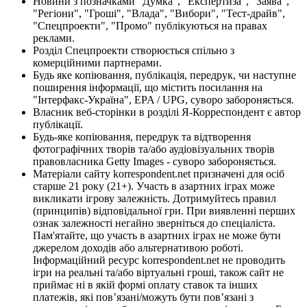
Новини з позначками "Думка", "Експертиза", "Заява",
"Регіони", "Гроші", "Влада", "Вибори", "Тест-драйв",
"Спецпроекти", "Промо" публікуються на правах
реклами.
Розділ Спецпроекти створюється спільно з
комерційними партнерами.
Будь яке копіювання, публікація, передрук, чи наступне
поширення інформації, що містить посилання на
"Інтерфакс-Україна", EPA / UPG, суворо забороняється.
Власник веб-сторінки в розділі Я-Корреспондент є автор
публікації.
Будь-яке копіювання, передрук та відтворення
фотографічних творів та/або аудіовізуальних творів
правовласника Getty Images - суворо забороняється.
Матеріали сайту korrespondent.net призначені для осіб
старше 21 року (21+). Участь в азартних іграх може
викликати ігрову залежність. Дотримуйтесь правил
(принципів) відповідальної гри. При виявленні перших
ознак залежності негайно зверніться до спеціаліста.
Пам'ятайте, що участь в азартних іграх не може бути
джерелом доходів або альтернативою роботі.
Інформаційний ресурс korrespondent.net не проводить
ігри на реальні та/або віртуальні гроші, також сайт не
приймає ні в якій формі оплату ставок та інших
платежів, які пов’язані/можуть бути пов’язані з