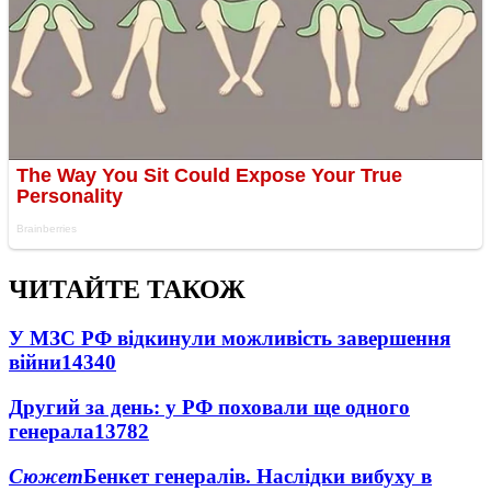
ЧИТАЙТЕ ТАКОЖ
У МЗС РФ відкинули можливість завершення
війни
14340
Другий за день: у РФ поховали ще одного
генерала
13782
Сюжет
Бенкет генералів. Наслідки вибуху в