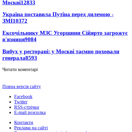
Москві
12833
Україна поставила Путіна перед дилемою -
ЗМІ
10372
Ексочільнику МЗС Угорщини Сійярто загрожує
в'язниця
9084
Вибух у ресторані: у Москві таємно поховали
генерала
8593
Читати коментарі
Повна версія сайту
Facebook
Twitter
RSS-стрічки
E-mail розсилка
Контакти
Реклама на сайті