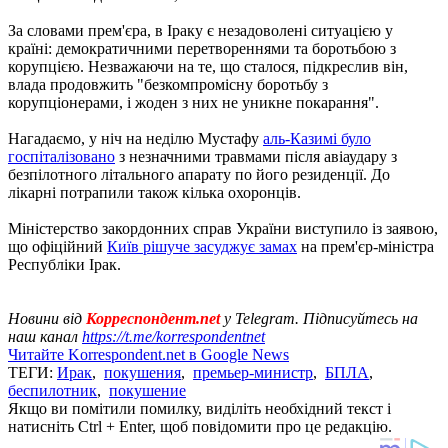
За словами прем'єра, в Іраку є незадоволені ситуацією у
країні: демократичними перетвореннями та боротьбою з
корупцією. Незважаючи на те, що сталося, підкреслив він,
влада продовжить "безкомпромісну боротьбу з
корупціонерами, і жоден з них не уникне покарання".
Нагадаємо, у ніч на неділю Мустафу
аль-Казимі було
госпіталізовано
з незначними травмами після авіаудару з
безпілотного літального апарату по його резиденції. До
лікарні потрапили також кілька охоронців.
Міністерство закордонних справ України виступило із заявою,
що офіційний
Київ рішуче засуджує замах
на прем'єр-міністра
Республіки Ірак.
Новини від
Корреспондент.net
у Telegram. Підписуйтесь на
наш канал
https://t.me/korrespondentnet
Читайте Korrespondent.net в Google News
ТЕГИ:
Ирак
,
покушения
,
премьер-министр
,
БПЛА
,
беспилотник
,
покушение
Якщо ви помітили помилку, виділіть необхідний текст і
натисніть Ctrl + Enter, щоб повідомити про це редакцію.