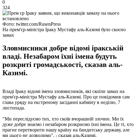
0
324
Фото: twitter.com/RusenPress
На прем'єр-міністра Іраку Мустафу аль-Казимі було скоєно
замах
Зловмисники добре відомі іракській
владі. Незабаром їхні імена будуть
розкриті громадськості, сказав аль-
Казимі.
Владі Іраку відомі імена зловмисників, які скоїли замах на
прем'єр-міністра Мустафу аль-Казимі. Про це повідомив сам
глава уряду на екстреному засіданні кабміну в неділю, 7
листопада.
"Ми переслідуємо тих, хто скоїв вчорашній злочин. Ми їх
дуже добре знаємо і незабаром розкриємо їхні імена. Це ті, хто
прагне перетворити нашу країну на бандитську державу, але
ми цього не дозволимо", - сказав аль-Казимі.