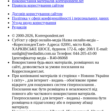
Використання матеріалів korrespondent.net
Правила користування сайтом
Договір користування сайтом
Політика у сфері конфіденційності і персональних даних
Угода щодо користування
Редакція
© 2000-2026, Korrespondent.net
Суб'єкт у сфері онлайн-медіа Назва онлайн-медіа –
«КореспонденТ.net» Адреса: 02091, місто Київ,
ХАРКІВСЬКЕ ШОСЕ, будинок 172-Б, офіс 208/1 E-mail:
sunlight@mediadim.com.ua
Телефон: 044-205-43-00
Ідентифікатор медіа – R40-06068
Використання будь-яких матеріалів, розміщених на
сайті, дозволяється за умови посилання на
Корреспондент.net.
При копіюванні матеріалів зі сторінки « Новини України
і світу» , для інтернет - видань - обов'язкове пряме
відкрите для пошукових систем гіперпосилання .
Посилання має бути розміщена в незалежності від
повного або часткового використання матеріалів.
Гіперпосилання ( для інтернет - видань) - повинна бути
розміщена в підзаголовку або в першому абзаці
матеріалу.