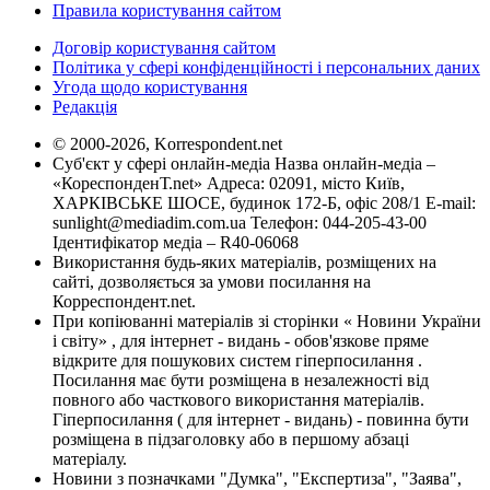
Правила користування сайтом
Договір користування сайтом
Політика у сфері конфіденційності і персональних даних
Угода щодо користування
Редакція
© 2000-2026, Korrespondent.net
Суб'єкт у сфері онлайн-медіа Назва онлайн-медіа –
«КореспонденТ.net» Адреса: 02091, місто Київ,
ХАРКІВСЬКЕ ШОСЕ, будинок 172-Б, офіс 208/1 E-mail:
sunlight@mediadim.com.ua
Телефон: 044-205-43-00
Ідентифікатор медіа – R40-06068
Використання будь-яких матеріалів, розміщених на
сайті, дозволяється за умови посилання на
Корреспондент.net.
При копіюванні матеріалів зі сторінки « Новини України
і світу» , для інтернет - видань - обов'язкове пряме
відкрите для пошукових систем гіперпосилання .
Посилання має бути розміщена в незалежності від
повного або часткового використання матеріалів.
Гіперпосилання ( для інтернет - видань) - повинна бути
розміщена в підзаголовку або в першому абзаці
матеріалу.
Новини з позначками "Думка", "Експертиза", "Заява",