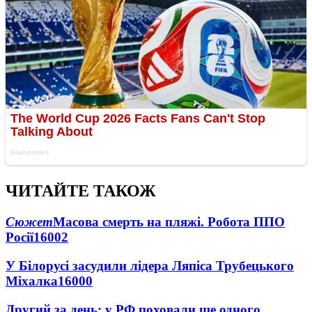
ЧИТАЙТЕ ТАКОЖ
Сюжет
Масова смерть на пляжі. Робота ППО
Росії
16002
У Білорусі засудили лідера Ляпіса Трубецького
Міхалка
16000
Другий за день: у РФ поховали ще одного