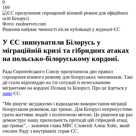
0
169
Фото: euobserver.com
Рішення набуває чинності після публікації у журналі ЄС
У ЄС звинуватили Білорусь у
міграційній кризі та гібридних атаках
на польсько-білоруському кордоні.
Рада Європейського Союзу призупинила дію правил
спрощення візового режиму для білоруських чиновників. Такі
дії стали відповіддю на тлі ситуації із нелегальними
мігрантами на кордоні Польщі та Білорусі. Про це йдеться у
заяві
ЄС.
"Ми рішуче засуджуємо і відкидаємо використання міграції
білоруським режимом, що триває. Для Білорусі неприпустимо
грати життями людей з політичною метою. Це рішення ще раз
демонструє нашу прихильність протидії цій гібридній атаці,
що триває", - зазначив глава МВС Словенії Алеш Хойс, який
очолює Раду з внутрішніх справ ЄС.