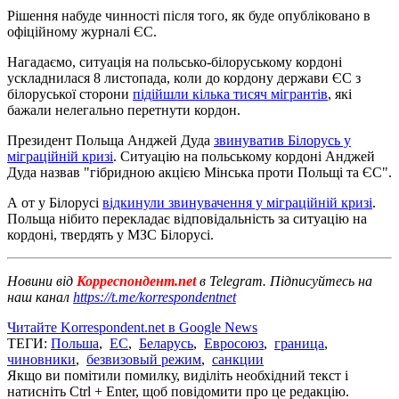
Рішення набуде чинності після того, як буде опубліковано в
офіційному журналі ЄС.
Нагадаємо, ситуація на польсько-білоруському кордоні
ускладнилася 8 листопада, коли до кордону держави ЄС з
білоруської сторони
підійшли кілька тисяч мігрантів
, які
бажали нелегально перетнути кордон.
Президент Польща Анджей Дуда
звинуватив Білорусь у
міграційній кризі
. Ситуацію на польському кордоні Анджей
Дуда назвав "гібридною акцією Мінська проти Польщі та ЄС".
А от у Білорусі
відкинули звинувачення у міграційній кризі
.
Польща нібито перекладає відповідальність за ситуацію на
кордоні, твердять у МЗС Білорусі.
Новини від
Корреспондент.net
в Telegram. Підписуйтесь на
наш канал
https://t.me/korrespondentnet
Читайте Korrespondent.net в Google News
ТЕГИ:
Польша
,
ЕС
,
Беларусь
,
Евросоюз
,
граница
,
чиновники
,
безвизовый режим
,
санкции
Якщо ви помітили помилку, виділіть необхідний текст і
натисніть Ctrl + Enter, щоб повідомити про це редакцію.