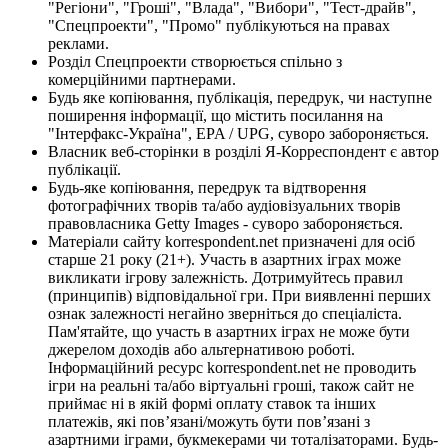
"Регіони", "Гроші", "Влада", "Вибори", "Тест-драйв",
"Спецпроекти", "Промо" публікуються на правах
реклами.
Розділ Спецпроекти створюється спільно з
комерційними партнерами.
Будь яке копіювання, публікація, передрук, чи наступне
поширення інформації, що містить посилання на
"Інтерфакс-Україна", EPA / UPG, суворо забороняється.
Власник веб-сторінки в розділі Я-Корреспондент є автор
публікації.
Будь-яке копіювання, передрук та відтворення
фотографічних творів та/або аудіовізуальних творів
правовласника Getty Images - суворо забороняється.
Матеріали сайту korrespondent.net призначені для осіб
старше 21 року (21+). Участь в азартних іграх може
викликати ігрову залежність. Дотримуйтесь правил
(принципів) відповідальної гри. При виявленні перших
ознак залежності негайно зверніться до спеціаліста.
Пам'ятайте, що участь в азартних іграх не може бути
джерелом доходів або альтернативою роботі.
Інформаційний ресурс korrespondent.net не проводить
ігри на реальні та/або віртуальні гроші, також сайт не
приймає ні в якій формі оплату ставок та інших
платежів, які пов’язані/можуть бути пов’язані з
азартними іграми, букмекерами чи тоталізаторами. Будь-