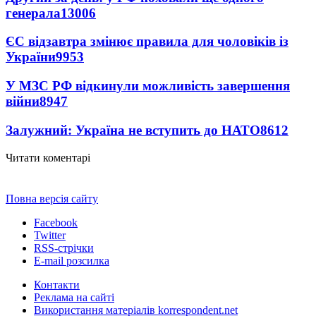
генерала
13006
ЄС відзавтра змінює правила для чоловіків із
України
9953
У МЗС РФ відкинули можливість завершення
війни
8947
Залужний: Україна не вступить до НАТО
8612
Читати коментарі
Повна версія сайту
Facebook
Twitter
RSS-стрічки
E-mail розсилка
Контакти
Реклама на сайті
Використання матеріалів korrespondent.net