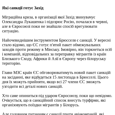
Які санкції готує Захід
Міграційна криза, в організації якої Захід звинувачує
Олександра Лукашенка і підозрює Росію, почалася в червні,
але в Євросоюзі поки не знайшли спосіб врегулювати
ситуацію.
Найочевиднішим інструментом Брюсселя є санкції. У вересні
стало відомо, що ЄС готує п'ятий пакет обмежувальних
заходів проти режиму в Мінську. Імовірно, він торкнеться осіб
і компаній, відповідальних за переправку мігрантів із країн
Близького Сходу, Африки й Азії в Європу через білоруську
територію.
Глави МЗС країн ЄС обговорюватимуть новий пакет санкцій
на засіданні, яке відбудеться 15 листопада в Брюсселі. Цього
дня їх можуть прийняти, якщо всі 27 члени ЄС зможуть
узгодити всі деталі нових санкцій.
Хто саме опиниться під ударом Євросоюзу, поки що невідомо.
Очікується, що в санкційний список внесуть турфірми, які
організовують поїздки мігрантів у Білорусь.
Але головним питанням є санкції проти авіакомпаній, які