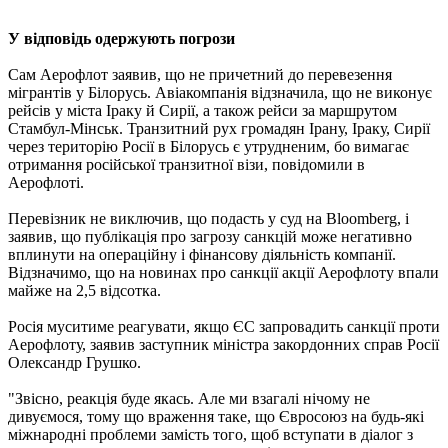
У відповідь одержують погрози
Сам Аерофлот заявив, що не причетний до перевезення
мігрантів у Білорусь. Авіакомпанія відзначила, що не виконує
рейсів у міста Іраку й Сирії, а також рейси за маршрутом
Стамбул-Мінськ. Транзитний рух громадян Ірану, Іраку, Сирії
через територію Росії в Білорусь є утрудненим, бо вимагає
отримання російської транзитної візи, повідомили в
Аерофлоті.
Перевізник не виключив, що подасть у суд на Bloomberg, і
заявив, що публікація про загрозу санкцій може негативно
вплинути на операційну і фінансову діяльність компанії.
Відзначимо, що на новинах про санкції акції Аерофлоту впали
майже на 2,5 відсотка.
Росія муситиме реагувати, якщо ЄС запровадить санкції проти
Аерофлоту, заявив заступник міністра закордонних справ Росії
Олександр Грушко.
"Звісно, реакція буде якась. Але ми взагалі нічому не
дивуємося, тому що враження таке, що Євросоюз на будь-які
міжнародні проблеми замість того, щоб вступати в діалог з