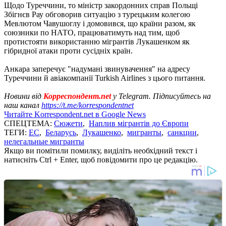
Щодо Туреччини, то міністр закордонних справ Польщі
Збігнєв Рау обговорив ситуацію з турецьким колегою
Мевлютом Чавушоглу і домовився, що країни разом, як
союзники по НАТО, працюватимуть над тим, щоб
протистояти використанню мігрантів Лукашенком як
гібридної атаки проти сусідніх країн.
Анкара заперечує "надумані звинувачення" на адресу
Туреччини й авіакомпанії Turkish Airlines з цього питання.
Новини від
Корреспондент.net
у Telegram. Підписуйтесь на
наш канал
https://t.me/korrespondentnet
Читайте Korrespondent.net в Google News
СПЕЦТЕМА:
Сюжети
,
Наплив мігрантів до Європи
ТЕГИ:
ЕС
,
Беларусь
,
Лукашенко
,
мигранты
,
санкции
,
нелегальные мигранты
Якщо ви помітили помилку, виділіть необхідний текст і
натисніть Ctrl + Enter, щоб повідомити про це редакцію.