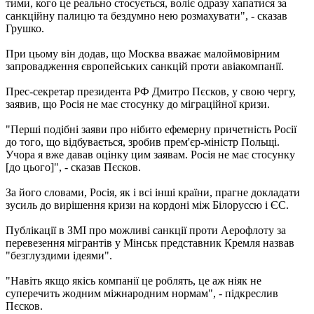
тими, кого це реально стосується, воліє одразу хапатися за
санкційну палицю та бездумно нею розмахувати", - сказав
Грушко.
При цьому він додав, що Москва вважає малоймовірним
запровадження європейських санкцій проти авіакомпанії.
Прес-секретар президента РФ Дмитро Пєсков, у свою чергу,
заявив, що Росія не має стосунку до міграційної кризи.
"Перші подібні заяви про нібито ефемерну причетність Росії
до того, що відбувається, зробив прем'єр-міністр Польщі.
Учора я вже давав оцінку цим заявам. Росія не має стосунку
[до цього]", - сказав Пєсков.
За його словами, Росія, як і всі інші країни, прагне докладати
зусиль до вирішення кризи на кордоні між Білоруссю і ЄС.
Публікації в ЗМІ про можливі санкції проти Аерофлоту за
перевезення мігрантів у Мінськ представник Кремля назвав
"безглуздими ідеями".
"Навіть якщо якісь компанії це роблять, це аж ніяк не
суперечить жодним міжнародним нормам", - підкреслив
Пєсков.