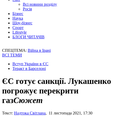
Всі новини розділу
Росія
Бізнес
Наука
Шоу-бізнес
Спорт
Lifestyle
БЛОГИ ЧИТАЧІВ
СПЕЦТЕМА:
Війна в Ірані
ВСІ ТЕМИ
Вступ України в ЄС
Теракт в Барселоні
ЄС готує санкції. Лукашенко
погрожує перекрити
газ
Сюжет
Текст:
Надтока Світлана
, 11 листопада 2021, 17:30