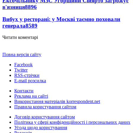
Ексочільнику МЗС Угорщини Сійярто загрожує
в'язниця
8896
Вибух у ресторані: у Москві таємно поховали
генерала
8589
Читати коментарі
Повна версія сайту
Facebook
Twitter
RSS-стрічки
E-mail розсилка
Контакти
Реклама на сайті
Використання матеріалів korrespondent.net
Правила користування сайтом
Договір користування сайтом
Політика у сфері конфіденційності і персональних даних
Угода щодо користування
Редакція