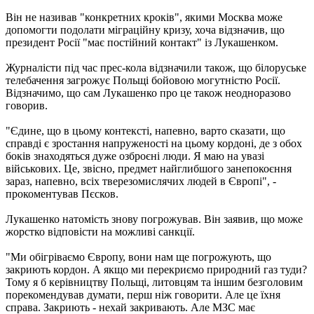
Він не називав "конкретних кроків", якими Москва може
допомогти подолати міграційну кризу, хоча відзначив, що
президент Росії "має постійний контакт" із Лукашенком.
Журналісти під час прес-кола відзначили також, що білоруське
телебачення загрожує Польщі бойовою могутністю Росії.
Відзначимо, що сам Лукашенко про це також неодноразово
говорив.
"Єдине, що в цьому контексті, напевно, варто сказати, що
справді є зростання напруженості на цьому кордоні, де з обох
боків знаходяться дуже озброєні люди. Я маю на увазі
військових. Це, звісно, предмет найглибшого занепокоєння
зараз, напевно, всіх тверезомислячих людей в Європі", -
прокоментував Пєсков.
Лукашенко натомість знову погрожував. Він заявив, що може
жорстко відповісти на можливі санкції.
"Ми обігріваємо Європу, вони нам ще погрожують, що
закриють кордон. А якщо ми перекриємо природний газ туди?
Тому я б керівництву Польщі, литовцям та іншим безголовим
порекомендував думати, перш ніж говорити. Але це їхня
справа. Закриють - нехай закривають. Але МЗС має