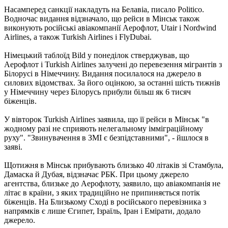
Насамперед санкції накладуть на Белавіа, писало Politico.
Водночас видання відзначало, що рейси в Мінськ також
виконують російські авіакомпанії Аерофлот, Utair і Nordwind
Airlines, а також Turkish Airlines і FlyDubai.
Німецький таблоїд Bild у понеділок стверджував, що
Аерофлот і Turkish Airlines залучені до перевезення мігрантів з
Білорусі в Німеччину. Видання посилалося на джерело в
силових відомствах. За його оцінкою, за останні шість тижнів
у Німеччину через Білорусь прибули більш як 6 тисяч
біженців.
У вівторок Turkish Airlines заявила, що її рейси в Мінськ "в
жодному разі не сприяють нелегальному імміграційному
руху". "Звинувачення в ЗМІ є безпідставними", - йшлося в
заяві.
Щотижня в Мінськ прибувають близько 40 літаків зі Стамбула,
Дамаска й Дубая, відзначає РБК. При цьому джерело
агентства, близьке до Аерофлоту, заявило, що авіакомпанія не
літає в країни, з яких традиційно не припиняється потік
біженців. На Близькому Сході в російського перевізника з
напрямків є лише Єгипет, Ізраїль, Іран і Емірати, додало
джерело.