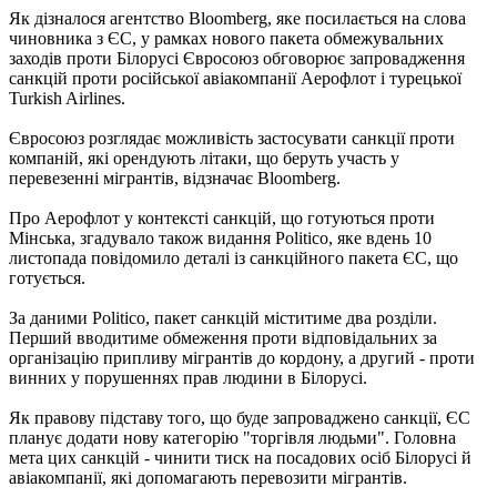
Як дізналося агентство Bloomberg, яке посилається на слова
чиновника з ЄС, у рамках нового пакета обмежувальних
заходів проти Білорусі Євросоюз обговорює запровадження
санкцій проти російської авіакомпанії Аерофлот і турецької
Turkish Airlines.
Євросоюз розглядає можливість застосувати санкції проти
компаній, які орендують літаки, що беруть участь у
перевезенні мігрантів, відзначає Bloomberg.
Про Аерофлот у контексті санкцій, що готуються проти
Мінська, згадувало також видання Politico, яке вдень 10
листопада повідомило деталі із санкційного пакета ЄС, що
готується.
За даними Politico, пакет санкцій міститиме два розділи.
Перший вводитиме обмеження проти відповідальних за
організацію припливу мігрантів до кордону, а другий - проти
винних у порушеннях прав людини в Білорусі.
Як правову підставу того, що буде запроваджено санкції, ЄС
планує додати нову категорію "торгівля людьми". Головна
мета цих санкцій - чинити тиск на посадових осіб Білорусі й
авіакомпанії, які допомагають перевозити мігрантів.