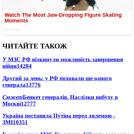
ЧИТАЙТЕ ТАКОЖ
У МЗС РФ відкинули можливість завершення
війни
14284
Другий за день: у РФ поховали ще одного
генерала
13776
Сюжет
Бенкет генералів. Наслідки вибуху в
Москві
12777
Україна поставила Путіна перед дилемою -
ЗМІ
10351