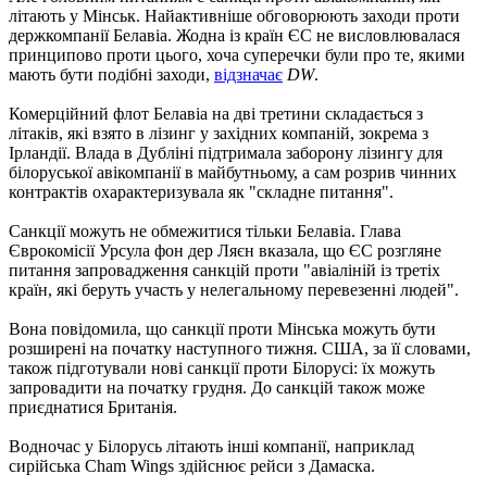
літають у Мінськ. Найактивніше обговорюють заходи проти
держкомпанії Белавіа. Жодна із країн ЄС не висловлювалася
принципово проти цього, хоча суперечки були про те, якими
мають бути подібні заходи,
відзначає
DW
.
Комерційний флот Белавіа на дві третини складається з
літаків, які взято в лізинг у західних компаній, зокрема з
Ірландії. Влада в Дубліні підтримала заборону лізингу для
білоруської авікомпанії в майбутньому, а сам розрив чинних
контрактів охарактеризувала як "складне питання".
Санкції можуть не обмежитися тільки Белавіа. Глава
Єврокомісії Урсула фон дер Ляєн вказала, що ЄС розгляне
питання запровадження санкцій проти "авіаліній із третіх
країн, які беруть участь у нелегальному перевезенні людей".
Вона повідомила, що санкції проти Мінська можуть бути
розширені на початку наступного тижня. США, за її словами,
також підготували нові санкції проти Білорусі: їх можуть
запровадити на початку грудня. До санкцій також може
приєднатися Британія.
Водночас у Білорусь літають інші компанії, наприклад
сирійська Cham Wings здійснює рейси з Дамаска.