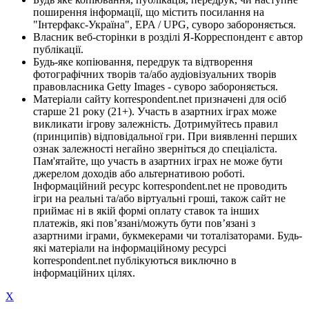
поширення інформації, що містить посилання на
"Інтерфакс-Україна", EPA / UPG, суворо забороняється.
Власник веб-сторінки в розділі Я-Корреспондент є автор
публікації.
Будь-яке копіювання, передрук та відтворення
фотографічних творів та/або аудіовізуальних творів
правовласника Getty Images - суворо забороняється.
Матеріали сайту korrespondent.net призначені для осіб
старше 21 року (21+). Участь в азартних іграх може
викликати ігрову залежність. Дотримуйтесь правил
(принципів) відповідальної гри. При виявленні перших
ознак залежності негайно зверніться до спеціаліста.
Пам'ятайте, що участь в азартних іграх не може бути
джерелом доходів або альтернативою роботі.
Інформаційний ресурс korrespondent.net не проводить
ігри на реальні та/або віртуальні гроші, також сайт не
приймає ні в якій формі оплату ставок та інших
платежів, які пов’язані/можуть бути пов’язані з
азартними іграми, букмекерами чи тоталізаторами. Будь-
які матеріали на інформаційному ресурсі
korrespondent.net публікуються виключно в
інформаційних цілях.
X