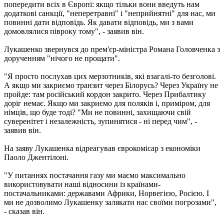
попередити всіх в Європі: якщо тільки вони введуть нам
додаткові санкції, "неперетравні" і "неприйнятні" для нас, ми
повинні дати відповідь. Як давати відповідь, ми з вами
домовлялися півроку тому", - заявив він.
Лукашенко звернувся до прем'єр-міністра Романа Головченка з
дорученням "нічого не прощати".
"Я просто послухав цих мерзотників, які взагалі-то безголові.
А якщо ми закриємо транзит через Білорусь? Через Україну не
пройде: там російський кордон закрито. Через Прибалтику
доріг немає. Якщо ми закриємо для поляків і, приміром, для
німців, що буде тоді? "Ми не повинні, захищаючи свій
суверенітет і незалежність, зупинятися - ні перед чим", -
заявив він.
На заяву Лукашенка відреагував єврокомісар з економіки
Паоло Джентілоні.
"У питаннях постачання газу ми маємо максимально
використовувати наші відносини із країнами-
постачальниками: державами Африки, Норвегією, Росією. І
ми не дозволимо Лукашенку залякати нас своїми погрозами",
- сказав він.