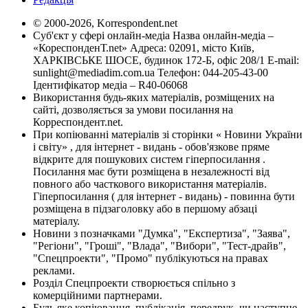
© 2000-2026, Korrespondent.net
Суб'єкт у сфері онлайн-медіа Назва онлайн-медіа –
«КореспонденТ.net» Адреса: 02091, місто Київ,
ХАРКІВСЬКЕ ШОСЕ, будинок 172-Б, офіс 208/1 E-mail:
sunlight@mediadim.com.ua
Телефон: 044-205-43-00
Ідентифікатор медіа – R40-06068
Використання будь-яких матеріалів, розміщених на
сайті, дозволяється за умови посилання на
Корреспондент.net.
При копіюванні матеріалів зі сторінки « Новини України
і світу» , для інтернет - видань - обов'язкове пряме
відкрите для пошукових систем гіперпосилання .
Посилання має бути розміщена в незалежності від
повного або часткового використання матеріалів.
Гіперпосилання ( для інтернет - видань) - повинна бути
розміщена в підзаголовку або в першому абзаці
матеріалу.
Новини з позначками "Думка", "Експертиза", "Заява",
"Регіони", "Гроші", "Влада", "Вибори", "Тест-драйв",
"Спецпроекти", "Промо" публікуються на правах
реклами.
Розділ Спецпроекти створюється спільно з
комерційними партнерами.
Будь яке копіювання, публікація, передрук, чи наступне