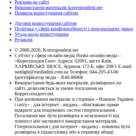
Реклама на сайті
Використання матеріалів korrespondent.net
Правила користування сайтом
Договір користування сайтом
Політика у сфері конфіденційності і персональних даних
Угода щодо користування
Редакція
© 2000-2026, Korrespondent.net
Суб'єкт у сфері онлайн-медіа Назва онлайн-медіа –
«КореспонденТ.net» Адреса: 02091, місто Київ,
ХАРКІВСЬКЕ ШОСЕ, будинок 172-Б, офіс 208/1 E-mail:
sunlight@mediadim.com.ua
Телефон: 044-205-43-00
Ідентифікатор медіа – R40-06068
Використання будь-яких матеріалів, розміщених на
сайті, дозволяється за умови посилання на
Корреспондент.net.
При копіюванні матеріалів зі сторінки « Новини України
і світу» , для інтернет - видань - обов'язкове пряме
відкрите для пошукових систем гіперпосилання .
Посилання має бути розміщена в незалежності від
повного або часткового використання матеріалів.
Гіперпосилання ( для інтернет - видань) - повинна бути
розміщена в підзаголовку або в першому абзаці