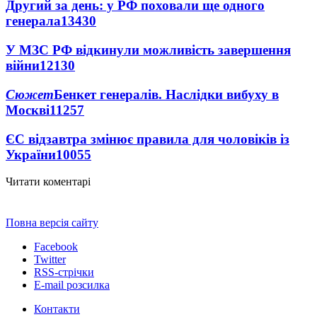
Другий за день: у РФ поховали ще одного
генерала
13430
У МЗС РФ відкинули можливість завершення
війни
12130
Сюжет
Бенкет генералів. Наслідки вибуху в
Москві
11257
ЄС відзавтра змінює правила для чоловіків із
України
10055
Читати коментарі
Повна версія сайту
Facebook
Twitter
RSS-стрічки
E-mail розсилка
Контакти