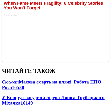
ЧИТАЙТЕ ТАКОЖ
Сюжет
Масова смерть на пляжі. Робота ППО
Росії
16538
У Білорусі засудили лідера Ляпіса Трубецького
Міхалка
16149