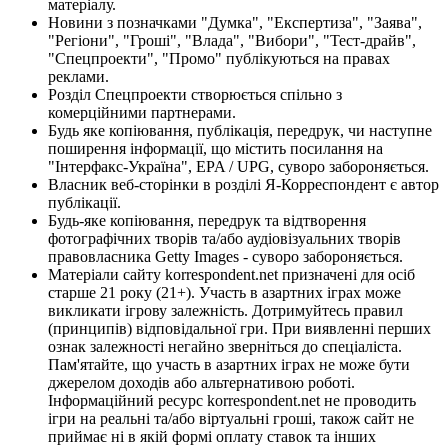
матеріалу.
Новини з позначками "Думка", "Експертиза", "Заява",
"Регіони", "Гроші", "Влада", "Вибори", "Тест-драйв",
"Спецпроекти", "Промо" публікуються на правах
реклами.
Розділ Спецпроекти створюється спільно з
комерційними партнерами.
Будь яке копіювання, публікація, передрук, чи наступне
поширення інформації, що містить посилання на
"Інтерфакс-Україна", EPA / UPG, суворо забороняється.
Власник веб-сторінки в розділі Я-Корреспондент є автор
публікації.
Будь-яке копіювання, передрук та відтворення
фотографічних творів та/або аудіовізуальних творів
правовласника Getty Images - суворо забороняється.
Матеріали сайту korrespondent.net призначені для осіб
старше 21 року (21+). Участь в азартних іграх може
викликати ігрову залежність. Дотримуйтесь правил
(принципів) відповідальної гри. При виявленні перших
ознак залежності негайно зверніться до спеціаліста.
Пам'ятайте, що участь в азартних іграх не може бути
джерелом доходів або альтернативою роботі.
Інформаційний ресурс korrespondent.net не проводить
ігри на реальні та/або віртуальні гроші, також сайт не
приймає ні в якій формі оплату ставок та інших