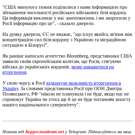
"США минулого тижня поділилися з нами інформацією про
збільшення чисельності російських військових біля кордону.
Ця інформація викликає у нас занепокоєння, і ми запросили у
Росії інформацію про це", - сказало джерело.
На думку джерела, ЄС не вважає, "що існує якийсь зв'язок між
концентрацією сил біля кордону з Україною та міграційною
ситуацією в Білорусі".
Як раніше написало агентство Bloomberg, представники США
заявили своїм європейським колегам, що Росія, стягуючи
війська до українських кордонів,
може наважитися на
вторгнення
.
У свою чергу, в Росії
відкинули можливість вторгнення в
Україну
. За словами представника Росії при ООН Дмитра
Полянського, РФ "ніколи не планувала і не буде, якщо нас не
спровокує Україна чи хтось ще й це не буде питанням захисту
нашого національного суверенітету".
Новини від
Корреспондент.net
у Telegram. Підписуйтесь на наш