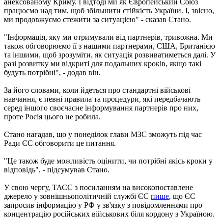
анексованому Криму. І відтоді ми як Європейський Союз
працюємо над тим, щоб збільшити стійкість України. І, звісно, ​​
ми продовжуємо стежити за ситуацією" - сказав Стано.
"Інформація, яку ми отримували від партнерів, тривожна. Ми
також обговорюємо її з нашими партнерами, США, Британією
та іншими, щоб зрозуміти, як ситуація розвиватиметься далі. У
разі розвитку ми відкриті для подальших кроків, якщо такі
будуть потрібні", - додав він.
За його словами, коли йдеться про стандартні військові
навчання, є певні правила та процедури, які передбачають
серед іншого своєчасне інформування партнерів про них,
проте Росія цього не робила.
Стано нагадав, що у понеділок глави МЗС зможуть під час
Ради ЄС обговорити це питання.
"Це також буде можливість оцінити, чи потрібні якісь кроки у
відповідь", - підсумував Стано.
У свою чергу, ТАСС з посиланням на високопоставлене
джерело у зовнішньополітичній службі ЄС
пише
, що ЄС
запросив інформацію у РФ у зв'язку з повідомленнями про
концентрацію російських військових біля кордону з Україною.