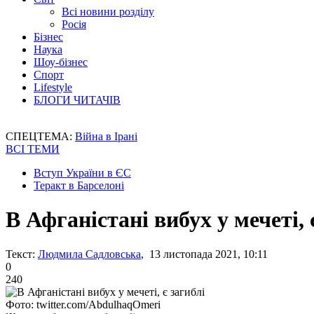
Всі новини розділу
Росія
Бізнес
Наука
Шоу-бізнес
Спорт
Lifestyle
БЛОГИ ЧИТАЧІВ
СПЕЦТЕМА:
Війна в Ірані
ВСІ ТЕМИ
Вступ України в ЄС
Теракт в Барселоні
В Афганістані вибух у мечеті, 
Текст:
Людмила Садловська
, 13 листопада 2021, 10:11
0
240
Фото: twitter.com/AbdulhaqOmeri