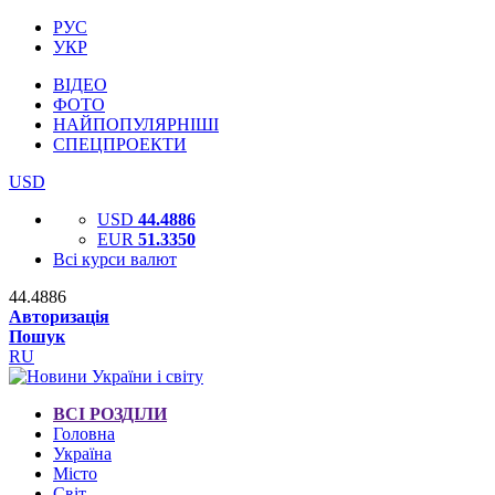
РУС
УКР
ВІДЕО
ФОТО
НАЙПОПУЛЯРНІШІ
СПЕЦПРОЕКТИ
USD
USD
44.4886
EUR
51.3350
Всі курси валют
44.4886
Авторизація
Пошук
RU
ВСІ РОЗДІЛИ
Головна
Україна
Місто
Світ