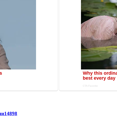
ни
14898