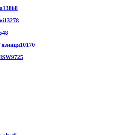
а
13868
ві
13278
548
'язниця
10170
 ISW
9725
з Італії