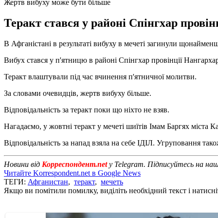
Жертв вибуху може бути більше
Теракт стався у районі Спінгхар провінц
В Афганістані в результаті вибуху в мечеті загинули щонаймен
Вибух стався у п'ятницю в районі Спінгхар провінції Нангархар
Теракт влаштували під час вчинення п'ятничної молитви.
За словами очевидців, жертв вибуху більше.
Відповідальність за теракт поки що ніхто не взяв.
Нагадаємо, у жовтні теракт у мечеті шиїтів Імам Баргях міста К
Відповідальність за напад взяла на себе ІДІЛ. Угруповання так
Новини від
Корреспондент.net
у Telegram. Підписуйтесь на на
Читайте Korrespondent.net в Google News
ТЕГИ:
Афганистан
,
теракт
,
мечеть
Якщо ви помітили помилку, виділіть необхідний текст і натисніт