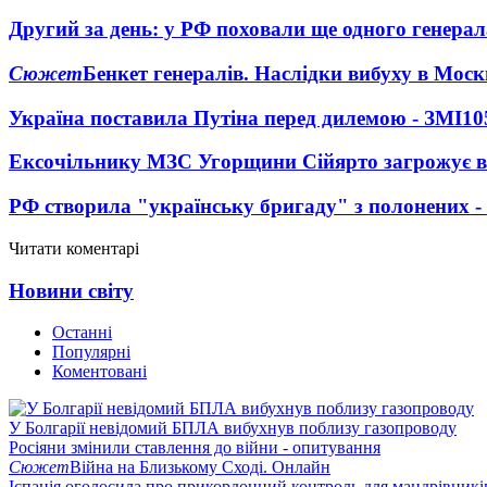
Другий за день: у РФ поховали ще одного генерал
Сюжет
Бенкет генералів. Наслідки вибуху в Моск
Україна поставила Путіна перед дилемою - ЗМІ
10
Ексочільнику МЗС Угорщини Сійярто загрожує в
РФ створила "українську бригаду" з полонених -
Читати коментарі
Новини світу
Останні
Популярні
Коментовані
У Болгарії невідомий БПЛА вибухнув поблизу газопроводу
Росіяни змінили ставлення до війни - опитування
Сюжет
Війна на Близькому Сході. Онлайн
Іспанія оголосила про прикордонний контроль для мандрівників 