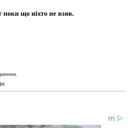
 поки що ніхто не взяв.
оранення.
ії.