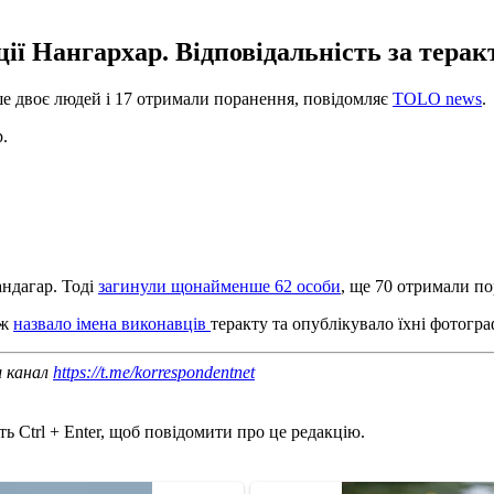
ії Нангархар. Відповідальність за теракт
ше двоє людей і 17 отримали поранення, повідомляє
TOLO news
.
.
андагар. Тоді
загинули щонайменше 62 особи
, ще 70 отримали п
ож
назвало імена виконавців
теракту та опублікувало їхні фотограф
ш канал
https://t.me/korrespondentnet
ь Ctrl + Enter, щоб повідомити про це редакцію.