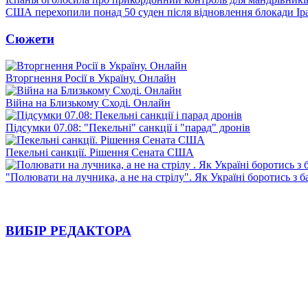
США перехопили понад 50 суден після відновлення блокади Ір
Сюжети
Вторгнення Росії в Україну. Онлайн
Війна на Близькому Сході. Онлайн
Підсумки 07.08: "Пекельні" санкції і "парад" дронів
Пекельні санкції. Рішення Сената США
"Полювати на лучника, а не на стрілу". Як Україні боротись з 
ВИБІР РЕДАКТОРА