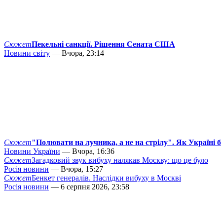
Сюжет
Пекельні санкції. Рішення Сената США
Новини світу
— Вчора, 23:14
Сюжет
"Полювати на лучника, а не на стрілу". Як Україні 
Новини України
— Вчора, 16:36
Сюжет
Загадковий звук вибуху налякав Москву: що це було
Росія новини
— Вчора, 15:27
Сюжет
Бенкет генералів. Наслідки вибуху в Москві
Росія новини
— 6 серпня 2026, 23:58