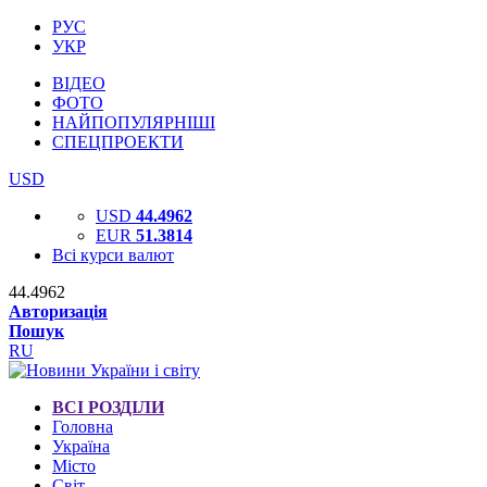
РУС
УКР
ВІДЕО
ФОТО
НАЙПОПУЛЯРНІШІ
СПЕЦПРОЕКТИ
USD
USD
44.4962
EUR
51.3814
Всі курси валют
44.4962
Авторизація
Пошук
RU
ВСІ РОЗДІЛИ
Головна
Україна
Місто
Світ