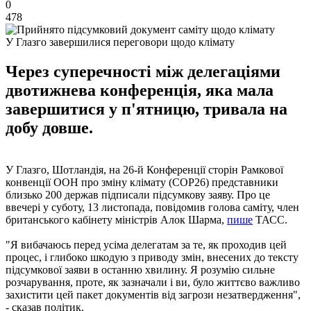
0
478
У Глазго завершилися переговори щодо клімату
Через суперечності між делегаціями
двотижнева конференція, яка мала
завершитися у п'ятницю, тривала на
добу довше.
У Глазго, Шотландія, на 26-й Конференції сторін Рамкової
конвенції ООН про зміну клімату (COP26) представники
близько 200 держав підписали підсумкову заяву. Про це
ввечері у суботу, 13 листопада, повідомив голова саміту, член
британського кабінету міністрів Алок Шарма,
пише
ТАСС.
"Я вибачаюсь перед усіма делегатам за те, як проходив цей
процес, і глибоко шкодую з приводу змін, внесених до тексту
підсумкової заяви в останню хвилину. Я розумію сильне
розчарування, проте, як зазначали і ви, було життєво важливо
захистити цей пакет документів від загрози незатвердження",
- сказав політик.