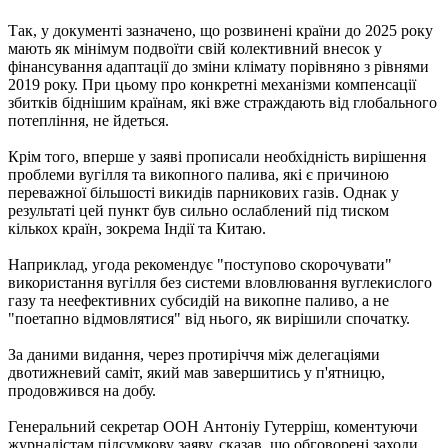
Так, у документі зазначено, що розвинені країни до 2025 року
мають як мінімум подвоїти свій колективний внесок у
фінансування адаптації до зміни клімату порівняно з рівнями
2019 року. При цьому про конкретні механізми компенсації
збитків біднішим країнам, які вже страждають від глобального
потепління, не йдеться.
Крім того, вперше у заяві прописали необхідність вирішення
проблеми вугілля та викопного палива, які є причиною
переважної більшості викидів парникових газів. Однак у
результаті цей пункт був сильно ослаблений під тиском
кількох країн, зокрема Індії та Китаю.
Наприклад, угода рекомендує "поступово скорочувати"
використання вугілля без системи вловлювання вуглекислого
газу та неефективних субсидій на викопне паливо, а не
"поетапно відмовлятися" від нього, як вирішили спочатку.
За даними видання, через протиріччя між делегаціями
двотижневий саміт, який мав завершитись у п'ятницю,
продовжився на добу.
Генеральний секретар ООН Антоніу Гутерріш, коментуючи
журналістам підсумкову заяву, сказав, що обговорені заходи