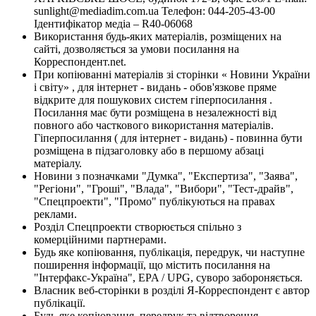
sunlight@mediadim.com.ua
Телефон: 044-205-43-00
Ідентифікатор медіа – R40-06068
Використання будь-яких матеріалів, розміщених на
сайті, дозволяється за умови посилання на
Корреспондент.net.
При копіюванні матеріалів зі сторінки « Новини України
і світу» , для інтернет - видань - обов'язкове пряме
відкрите для пошукових систем гіперпосилання .
Посилання має бути розміщена в незалежності від
повного або часткового використання матеріалів.
Гіперпосилання ( для інтернет - видань) - повинна бути
розміщена в підзаголовку або в першому абзаці
матеріалу.
Новини з позначками "Думка", "Експертиза", "Заява",
"Регіони", "Гроші", "Влада", "Вибори", "Тест-драйв",
"Спецпроекти", "Промо" публікуються на правах
реклами.
Розділ Спецпроекти створюється спільно з
комерційними партнерами.
Будь яке копіювання, публікація, передрук, чи наступне
поширення інформації, що містить посилання на
"Інтерфакс-Україна", EPA / UPG, суворо забороняється.
Власник веб-сторінки в розділі Я-Корреспондент є автор
публікації.
Будь-яке копіювання, передрук та відтворення