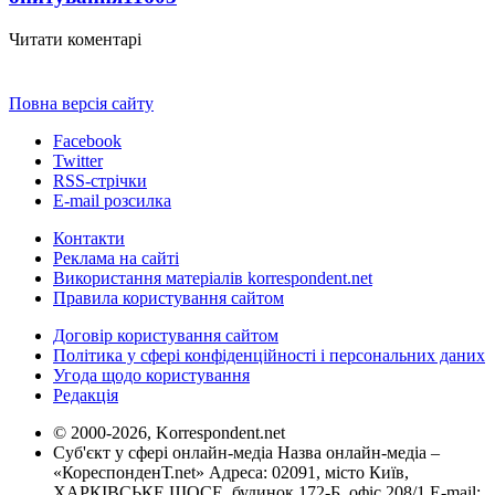
Читати коментарі
Повна версія сайту
Facebook
Twitter
RSS-стрічки
E-mail розсилка
Контакти
Реклама на сайті
Використання матеріалів korrespondent.net
Правила користування сайтом
Договір користування сайтом
Політика у сфері конфіденційності і персональних даних
Угода щодо користування
Редакція
© 2000-2026, Korrespondent.net
Суб'єкт у сфері онлайн-медіа Назва онлайн-медіа –
«КореспонденТ.net» Адреса: 02091, місто Київ,
ХАРКІВСЬКЕ ШОСЕ, будинок 172-Б, офіс 208/1 E-mail: