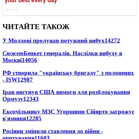
ЧИТАЙТЕ ТАКОЖ
У Молдові пролунав потужний вибух
14272
Сюжет
Бенкет генералів. Наслідки вибуху в
Москві
14056
РФ створила "українську бригаду" з полонених
- ISW
12987
Іран висунув США вимоги для розблокування
Ормузу
12343
Ексочільнику МЗС Угорщини Сійярто загрожує
в'язниця
12285
Росіяни змінили ставлення до війни -
опитування
11603