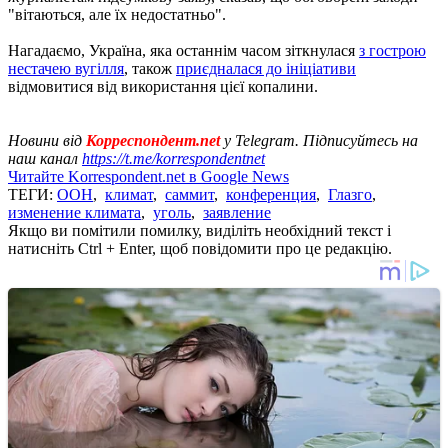
"вітаються, але їх недостатньо".
Нагадаємо, Україна, яка останнім часом зіткнулася
з гострою
нестачею вугілля
, також
приєдналася до ініціативи
відмовитися від використання цієї копалини.
Новини від
Корреспондент.net
у Telegram. Підписуйтесь на
наш канал
https://t.me/korrespondentnet
Читайте Korrespondent.net в Google News
ТЕГИ:
ООН
,
климат
,
саммит
,
конференция
,
Глазго
,
изменение климата
,
уголь
,
заявление
Якщо ви помітили помилку, виділіть необхідний текст і
натисніть Ctrl + Enter, щоб повідомити про це редакцію.