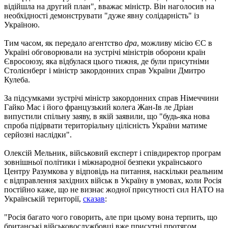
відійшла на другий план", вважає міністр. Він наголосив на
необхідності демонструвати "дуже явну солідарність" із
Україною.
Тим часом, як передало агентство
dpa
, можливу місію ЄС в
Україні обговорювали на зустрічі міністрів оборони країн
Євросоюзу, яка відбулася цього тижня, де були присутніми
Столієнберг і міністр закордонних справ України Дмитро
Кулеба.
За підсумками зустрічі міністр закордонних справ Німеччини
Гайко Мас і його французький колега Жан-Ів ле Дріан
випустили спільну заяву, в якій заявили, що "будь-яка нова
спроба підірвати територіальну цілісність України матиме
серйозні наслідки".
Олексій Мельник, військовий експерт і співдиректор програм
зовнішньої політики і міжнародної безпеки українського
Центру Разумкова у відповідь на питання, наскільки реальним
є відправлення західних військ в Україну в умовах, коли Росія
постійно каже, що не визнає жодної присутності сил НАТО на
Українській території,
сказав
:
"Росія багато чого говорить, але при цьому вона терпить, що
британські військовослужбовці вже присутні протягом