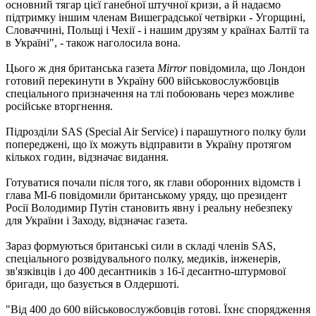
основний тягар цієї ганебної штучної кризи, а й надаємо
підтримку іншим членам Вишеградської четвірки - Угорщині,
Словаччині, Польщі і Чехії - і нашим друзям у країнах Балтії та
в Україні", - також наголосила вона.
Цього ж дня британська газета
Mirror
повідомила, що Лондон
готовий перекинути в Україну 600 військовослужбовців
спеціального призначення на тлі побоювань через можливе
російське вторгнення.
Підрозділи SAS (Special Air Service) і парашутного полку були
попереджені, що їх можуть відправити в Україну протягом
кількох годин, відзначає видання.
Готуватися почали після того, як глави оборонних відомств і
глава МІ-6 повідомили британському уряду, що президент
Росії Володимир Путін становить явну і реальну небезпеку
для України і Заходу, відзначає газета.
Зараз формуються британські сили в складі членів SAS,
спеціального розвідувального полку, медиків, інженерів,
зв'язківців і до 400 десантників з 16-ї десантно-штурмової
бригади, що базується в Олдершоті.
"Від 400 до 600 військовослужбовців готові. Їхнє спорядження