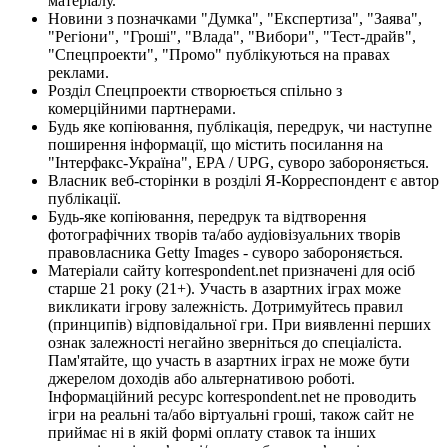
матеріалу.
Новини з позначками "Думка", "Експертиза", "Заява",
"Регіони", "Гроші", "Влада", "Вибори", "Тест-драйв",
"Спецпроекти", "Промо" публікуються на правах
реклами.
Розділ Спецпроекти створюється спільно з
комерційними партнерами.
Будь яке копіювання, публікація, передрук, чи наступне
поширення інформації, що містить посилання на
"Інтерфакс-Україна", EPA / UPG, суворо забороняється.
Власник веб-сторінки в розділі Я-Корреспондент є автор
публікації.
Будь-яке копіювання, передрук та відтворення
фотографічних творів та/або аудіовізуальних творів
правовласника Getty Images - суворо забороняється.
Матеріали сайту korrespondent.net призначені для осіб
старше 21 року (21+). Участь в азартних іграх може
викликати ігрову залежність. Дотримуйтесь правил
(принципів) відповідальної гри. При виявленні перших
ознак залежності негайно зверніться до спеціаліста.
Пам'ятайте, що участь в азартних іграх не може бути
джерелом доходів або альтернативою роботі.
Інформаційний ресурс korrespondent.net не проводить
ігри на реальні та/або віртуальні гроші, також сайт не
приймає ні в якій формі оплату ставок та інших