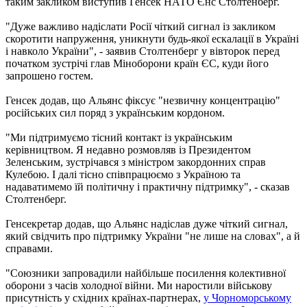
таким закликом виступив Генсек НАТО Єнс Столтенберг.
"Дуже важливо надіслати Росії чіткий сигнал із закликом
скоротити напруження, уникнути будь-якої ескалації в Україні
і навколо України", - заявив Столтенберг у вівторок перед
початком зустрічі глав Міноборони країн ЄС, куди його
запрошено гостем.
Генсек додав, що Альянс фіксує "незвичну концентрацію"
російських сил поряд з українським кордоном.
"Ми підтримуємо тісний контакт із українським
керівництвом. Я недавно розмовляв із Президентом
Зеленським, зустрічався з міністром закордонних справ
Кулебою. І далі тісно співпрацюємо з Україною та
надаватимемо їй політичну і практичну підтримку", - сказав
Столтенберг.
Генсекретар додав, що Альянс надіслав дуже чіткий сигнал,
який свідчить про підтримку України "не лише на словах", а й
справами.
"Союзники запровадили найбільше посилення колективної
оборони з часів холодної війни. Ми наростили військову
присутність у східних країнах-партнерах,
у Чорноморському