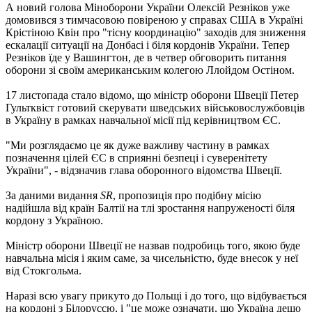
А новий голова Міноборони України Олексій Резніков уже
домовився з тимчасовою повіреною у справах США в Україні
Крістіною Квін про "тісну координацію" заходів для зниження
ескалації ситуації на Донбасі і біля кордонів України. Тепер
Резніков їде у Вашингтон, де в четвер обговорить питання
оборони зі своїм американським колегою Ллойдом Остіном.
17 листопада стало відомо, що міністр оборони Швеції Петер
Гультквіст готовий скерувати шведських військовослужбовців
в Україну в рамках навчальної місії під керівництвом ЄС.
"Ми розглядаємо це як дуже важливу частину в рамках
позначення цілей ЄС в сприянні безпеці і суверенітету
України", - відзначив глава оборонного відомства Швеції.
За даними видання
SR
, пропозиція про подібну місію
надійшла від країн Балтії на тлі зростання напруженості біля
кордону з Україною.
Міністр оборони Швеції не назвав подробиць того, якою буде
навчальна місія і яким саме, за чисельністю, буде внесок у неї
від Стокгольма.
Наразі всю увагу прикуто до Польщі і до того, що відбувається
на кордоні з Білоруссю, і "це може означати, що Україна дещо