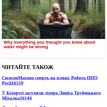
ЧИТАЙТЕ ТАКОЖ
Сюжет
Масова смерть на пляжі. Робота ППО
Росії
16519
У Білорусі засудили лідера Ляпіса Трубецького
Міхалка
16144