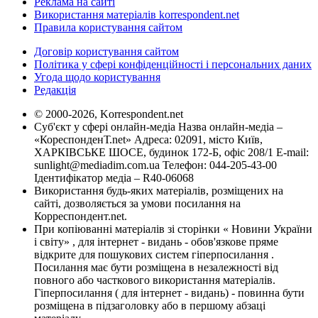
Реклама на сайті
Використання матеріалів korrespondent.net
Правила користування сайтом
Договір користування сайтом
Політика у сфері конфіденційності і персональних даних
Угода щодо користування
Редакція
© 2000-2026, Korrespondent.net
Суб'єкт у сфері онлайн-медіа Назва онлайн-медіа –
«КореспонденТ.net» Адреса: 02091, місто Київ,
ХАРКІВСЬКЕ ШОСЕ, будинок 172-Б, офіс 208/1 E-mail:
sunlight@mediadim.com.ua
Телефон: 044-205-43-00
Ідентифікатор медіа – R40-06068
Використання будь-яких матеріалів, розміщених на
сайті, дозволяється за умови посилання на
Корреспондент.net.
При копіюванні матеріалів зі сторінки « Новини України
і світу» , для інтернет - видань - обов'язкове пряме
відкрите для пошукових систем гіперпосилання .
Посилання має бути розміщена в незалежності від
повного або часткового використання матеріалів.
Гіперпосилання ( для інтернет - видань) - повинна бути
розміщена в підзаголовку або в першому абзаці