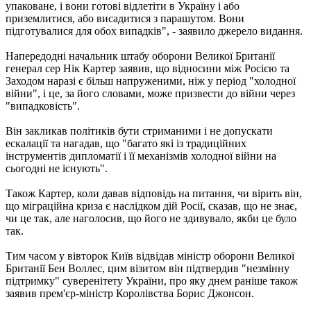
упаковане, і вони готові відлетіти в Україну і або
приземлитися, або висадитися з парашутом. Вони
підготувалися для обох випадків", - заявило джерело видання.
Напередодні начальник штабу оборони Великої Британії
генерал сер Нік Картер заявив, що відносини між Росією та
Заходом наразі є більш напруженими, ніж у період "холодної
війни", і це, за його словами, може призвести до війни через
"випадковість".
Він закликав політиків бути стриманими і не допускати
ескалації та нагадав, що "багато які із традиційних
інструментів дипломатії і її механізмів холодної війни на
сьогодні не існують".
Також Картер, коли давав відповідь на питання, чи вірить він,
що міграційна криза є наслідком дій Росії, сказав, що не знає,
чи це так, але наголосив, що його не здивувало, якби це було
так.
Тим часом у вівторок Київ відвідав міністр оборони Великої
Британії Бен Воллес, цим візитом він підтвердив "незмінну
підтримку" суверенітету України, про яку днем ​​раніше також
заявив прем'єр-міністр Королівства Борис Джонсон.