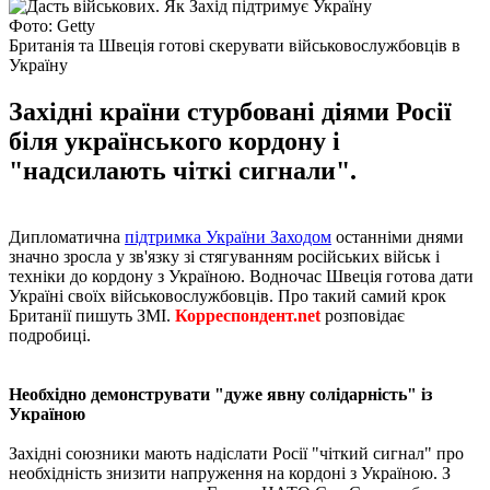
Фото: Getty
Британія та Швеція готові скерувати військовослужбовців в
Україну
Західні країни стурбовані діями Росії
біля українського кордону і
"надсилають чіткі сигнали".
Дипломатична
підтримка України Заходом
останніми днями
значно зросла у зв'язку зі стягуванням російських військ і
техніки до кордону з Україною. Водночас Швеція готова дати
Україні своїх військовослужбовців. Про такий самий крок
Британії пишуть ЗМІ.
Корреспондент.net
розповідає
подробиці.
Необхідно демонструвати "дуже явну солідарність" із
Україною
Західні союзники мають надіслати Росії "чіткий сигнал" про
необхідність знизити напруження на кордоні з Україною. З