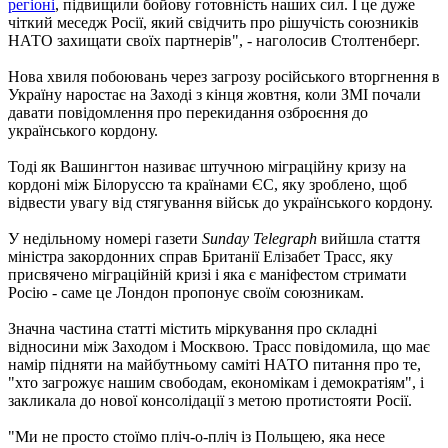
регіоні
, підвищили бойову готовність наших сил. І це дуже
чіткий меседж Росії, який свідчить про рішучість союзників
НАТО захищати своїх партнерів", - наголосив Столтенберг.
Нова хвиля побоювань через загрозу російського вторгнення в
Україну наростає на Заході з кінця жовтня, коли ЗМІ почали
давати повідомлення про перекидання озброєння до
українського кордону.
Тоді як Вашингтон називає штучною міграційну кризу на
кордоні між Білоруссю та країнами ЄС, яку зроблено, щоб
відвести увагу від стягування військ до українського кордону.
У недільному номері газети
Sunday Telegraph
вийшла стаття
міністра закордонних справ Британії Елізабет Трасс, яку
присвячено міграційній кризі і яка є маніфестом стримати
Росію - саме це Лондон пропонує своїм союзникам.
Значна частина статті містить міркування про складні
відносини між Заходом і Москвою. Трасс повідомила, що має
намір підняти на майбутньому саміті НАТО питання про те,
"хто загрожує нашим свободам, економікам і демократіям", і
закликала до нової консолідації з метою протистояти Росії.
"Ми не просто стоїмо пліч-о-пліч із Польщею, яка несе