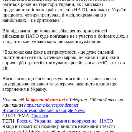
багатьох років на території України, як і військові
представники інших країн - членів НАТО, оскільки в Україні
працюють чотири тренувальні місії, зокрема одна з
найбільших – це британська”.
Він відзначив, що можливе збільшення присутності
військових НАТО буде пов'язане не з участю в бойових діях, а
з підготовкою українських військовослужбовців.
"Водночас сам факт цієї присутності - це дуже сильний
політичний сигнал. І, певною мірою, це живий щит, який
сприяє цій стратегії стримування російської агресії", - сказав
він.
Відзначимо, що Росія пересування військ називає своєю
внутрішньою справою та заперечує наявність планів про
вторгнення в Україну.
Новини від
Корреспондент.net
у Telegram. Підписуйтесь на
наш канал
https://t.me/korrespondentnet
Читайте Korrespondent.net в Google News
СПЕЦТЕМА:
Сюжети
ТЕГИ:
Россия
,
Украина
,
армия и вооружение
,
НАТО
Якщо ви помітили помилку, виділіть необхідний текст і
натисніть Ctrl + Enter, щоб повідомити про це редакцію.