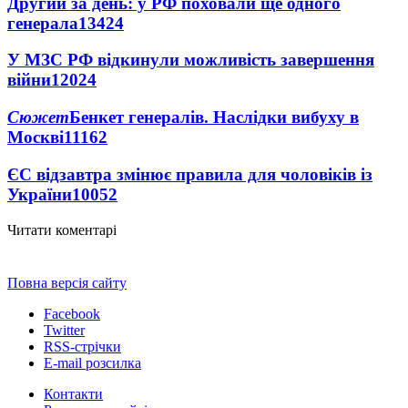
Другий за день: у РФ поховали ще одного
генерала
13424
У МЗС РФ відкинули можливість завершення
війни
12024
Сюжет
Бенкет генералів. Наслідки вибуху в
Москві
11162
ЄС відзавтра змінює правила для чоловіків із
України
10052
Читати коментарі
Повна версія сайту
Facebook
Twitter
RSS-стрічки
E-mail розсилка
Контакти