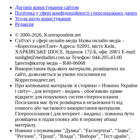
Договір користування сайтом
Політика у сфері конфіденційності і персональних даних
Угода щодо користування
Редакція
© 2000-2026, Korrespondent.net
Суб'єкт у сфері онлайн-медіа Назва онлайн-медіа –
«КореспонденТ.net» Адреса: 02091, місто Київ,
ХАРКІВСЬКЕ ШОСЕ, будинок 172-Б, офіс 208/1 E-mail:
sunlight@mediadim.com.ua
Телефон: 044-205-43-00
Ідентифікатор медіа – R40-06068
Використання будь-яких матеріалів, розміщених на
сайті, дозволяється за умови посилання на
Корреспондент.net.
При копіюванні матеріалів зі сторінки « Новини України
і світу» , для інтернет - видань - обов'язкове пряме
відкрите для пошукових систем гіперпосилання .
Посилання має бути розміщена в незалежності від
повного або часткового використання матеріалів.
Гіперпосилання ( для інтернет - видань) - повинна бути
розміщена в підзаголовку або в першому абзаці
матеріалу.
Новини з позначками "Думка", "Експертиза", "Заява",
"Регіони", "Гроші", "Влада", "Вибори", "Тест-драйв",