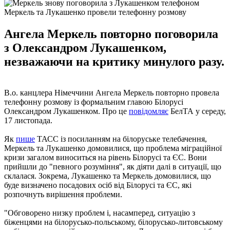
Меркель та Лукашенко провели телефонну розмову
Ангела Меркель повторно поговорила
з Олександром Лукашенком,
незважаючи на критику минулого разу.
В.о. канцлера Німеччини Ангела Меркель повторно провела
телефонну розмову із формальним главою Білорусі
Олександром Лукашенком. Про це
повідомляє
БелТА у середу,
17 листопада.
Як
пише
ТАСС із посиланням на білоруське телебачення,
Меркель та Лукашенко домовилися, що проблема міграційної
кризи загалом виноситься на рівень Білорусі та ЄС. Вони
прийшли до "певного розуміння", як діяти далі в ситуації, що
склалася. Зокрема, Лукашенко та Меркель домовилися, що
буде визначено посадових осіб від Білорусі та ЄС, які
розпочнуть вирішення проблеми.
"Обговорено низку проблем і, насамперед, ситуацію з
біженцями на білорусько-польському, білорусько-литовському