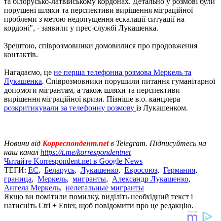
та білорусько-латвійському кордонах. Детально у розмові були
порушені шляхи та перспективи вирішення міграційної
проблеми з метою недопущення ескалації ситуації на
кордоні", - заявили у прес-службі Лукашенка.
Зрештою, співрозмовники домовилися про продовження
контактів.
Нагадаємо, це
не перша телефонна розмова Меркель та
Лукашенка
. Співрозмовники порушили питання гуманітарної
допомоги мігрантам, а також шляхи та перспективи
вирішення міграційної кризи. Пізніше в.о. канцлера
розкритикували за телефонну розмову
із Лукашенком.
Новини від
Корреспондент.net
в Telegram. Підписуйтесь на
наш канал
https://t.me/korrespondentnet
Читайте Korrespondent.net в Google News
ТЕГИ:
ЕС
,
Беларусь
,
Лукашенко
,
Евросоюз
,
Германия
,
граница
,
Меркель
,
мигранты
,
Александр Лукашенко
,
Ангела Меркель
,
нелегальные мигранты
Якщо ви помітили помилку, виділіть необхідний текст і
натисніть Ctrl + Enter, щоб повідомити про це редакцію.