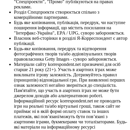
"Спецпроекти", "Промо" публікуються на правах
реклами.
Розділ Спецпроекти створюється спільно з
комерційними партнерами.
Будь яке копіювання, публікація, передрук, чи наступне
поширення інформації, що містить посилання на
"Інтерфакс-Україна", EPA / UPG, суворо забороняється.
Власник веб-сторінки в розділі Я-Корреспондент є автор
публікації.
Будь-яке копіювання, передрук та відтворення
фотографічних творів та/або аудіовізуальних творів
правовласника Getty Images - суворо забороняється.
Матеріали сайту korrespondent.net призначені для осіб
старше 21 року (21+). Участь в азартних іграх може
викликати ігрову залежність. Дотримуйтесь правил
(принципів) відповідальної гри. При виявленні перших
ознак залежності негайно зверніться до спеціаліста.
Пам'ятайте, що участь в азартних іграх не може бути
джерелом доходів або альтернативою роботі.
Інформаційний ресурс korrespondent.net не проводить
ігри на реальні та/або віртуальні гроші, також сайт не
приймає ні в якій формі оплату ставок та інших
платежів, які пов’язані/можуть бути пов’язані з
азартними іграми, букмекерами чи тоталізаторами. Будь-
які матеріали на інформаційному ресурсі