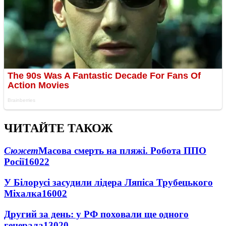
ЧИТАЙТЕ ТАКОЖ
Сюжет
Масова смерть на пляжі. Робота ППО
Росії
16022
У Білорусі засудили лідера Ляпіса Трубецького
Міхалка
16002
Другий за день: у РФ поховали ще одного
генерала
13020