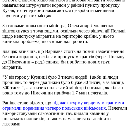
намагалися штурмувати кордон у районі пункту пропуску
Кузня, то тепер вони намагаються це зробити меншими
групами у різних місцях.
За словами польського міністра, Олександр Лукашенко
зіштовхнувся з труднощами, оскільки через рішучі дії Польщі
щодо недопуску мігрантів на територію країни, у нього
виникла проблема, що з ними далі робити.
Блащак зазначив, що Варшава стоїть на позиції забезпечення
безпеки кордонів, оскільки пропуск мігрантів (через Польщу
до Німеччини – ред.) сприяв би прибуттю нових груп
мігрантів.
"У вівторок у Кузниці було 3 тисячі людей, і якби ці люди
пройшли, то через два тижні було б уже 30 тисяч, а за місяць -
300 тисяч", - зазначив польський міністр і нагадав, як кілька
років тому до Німеччини прибули 1,7 млн ​​нелегалів.
Раніше стало відомо, що
під час штурму кордону мігрантами
отримали поранення четверо польських військових
. Нелегали
використовували сльозогінний газ, кидали каміння у
польських силовиків, а також намагалися їх засліпити
лазерами.