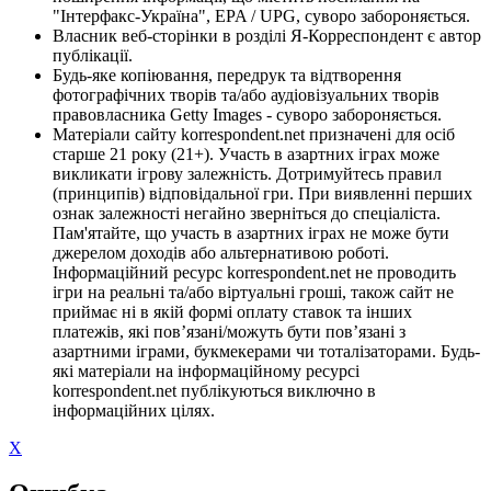
"Інтерфакс-Україна", EPA / UPG, суворо забороняється.
Власник веб-сторінки в розділі Я-Корреспондент є автор
публікації.
Будь-яке копіювання, передрук та відтворення
фотографічних творів та/або аудіовізуальних творів
правовласника Getty Images - суворо забороняється.
Матеріали сайту korrespondent.net призначені для осіб
старше 21 року (21+). Участь в азартних іграх може
викликати ігрову залежність. Дотримуйтесь правил
(принципів) відповідальної гри. При виявленні перших
ознак залежності негайно зверніться до спеціаліста.
Пам'ятайте, що участь в азартних іграх не може бути
джерелом доходів або альтернативою роботі.
Інформаційний ресурс korrespondent.net не проводить
ігри на реальні та/або віртуальні гроші, також сайт не
приймає ні в якій формі оплату ставок та інших
платежів, які пов’язані/можуть бути пов’язані з
азартними іграми, букмекерами чи тоталізаторами. Будь-
які матеріали на інформаційному ресурсі
korrespondent.net публікуються виключно в
інформаційних цілях.
X