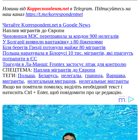
Новини від
Корреспондент.net
в Telegram. Підписуйтесь на
наш канал
https://t.me/korrespondentnet
Читайте Korrespondent.net в Google News
Наплив мігрантів до Європи
Чиновниця МЗС переправила за кордон 900 нелегалів
У Болгарії виявили вантажівку з 80 біженцями
Біля берегів Греції потонули майже 80 мігрантів
Польща нарахувала в Білорусі 10 тис. мігрантів, які прагнуть
потрапити в ЄС
Трагедія в Ла-Манші: Frontex застосує літак для контролю
СПЕЦТЕМА:
Наплив мігрантів до Європи
ТЕГИ:
Польша
,
Беларусь
,
нелегалы
,
граница
,
Варшава
,
мигранты
,
нелегальная миграция
,
нелегальные мигранты
Якщо ви помітили помилку, виділіть необхідний текст і
натисніть Ctrl + Enter, щоб повідомити про це редакцію.