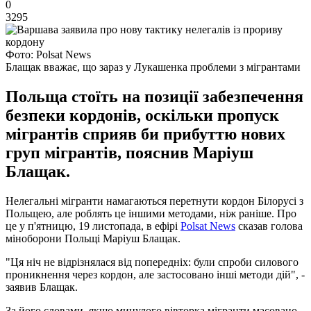
0
3295
Фото: Polsat News
Блащак вважає, що зараз у Лукашенка проблеми з мігрантами
Польща стоїть на позиції забезпечення
безпеки кордонів, оскільки пропуск
мігрантів сприяв би прибуттю нових
груп мігрантів, пояснив Маріуш
Блащак.
Нелегальні мігранти намагаються перетнути кордон Білорусі з
Польщею, але роблять це іншими методами, ніж раніше. Про
це у п'ятницю, 19 листопада, в ефірі
Polsat News
сказав голова
міноборони Польщі Маріуш Блащак.
"Ця ніч не відрізнялася від попередніх: були спроби силового
проникнення через кордон, але застосовано інші методи дій", -
заявив Блащак.
За його словами, якщо минулого вівторка мігранти масовано