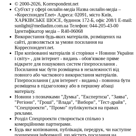
© 2000-2026, Korrespondent.net
Суб'єкт у сфері онлайн-медіа Назва онлайн-медіа –
«КореспонденТ.net» Адреса: 02091, місто Київ,
ХАРКІВСЬКЕ ШОСЕ, будинок 172-Б, офіс 208/1 E-mail:
sunlight@mediadim.com.ua
Телефон: 044-205-43-00
Ідентифікатор медіа – R40-06068
Використання будь-яких матеріалів, розміщених на
сайті, дозволяється за умови посилання на
Корреспондент.net.
При копіюванні матеріалів зі сторінки « Новини України
і світу» , для інтернет - видань - обов'язкове пряме
відкрите для пошукових систем гіперпосилання .
Посилання має бути розміщена в незалежності від
повного або часткового використання матеріалів.
Гіперпосилання ( для інтернет - видань) - повинна бути
розміщена в підзаголовку або в першому абзаці
матеріалу.
Новини з позначками "Думка", "Експертиза", "Заява",
"Регіони", "Гроші", "Влада", "Вибори", "Тест-драйв",
"Спецпроекти", "Промо" публікуються на правах
реклами.
Розділ Спецпроекти створюється спільно з
комерційними партнерами.
Будь яке копіювання, публікація, передрук, чи наступне
поширення інформації, що містить посилання на