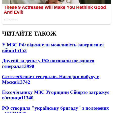
ЧИТАЙТЕ ТАКОЖ
У МЗС РФ відкинули можливість завершення
війни
15153
Другий за день: у РФ поховали ще одного
генерала
13990
Сюжет
Бенкет генералів. Наслідки вибуху в
Москві
13742
Ексочільнику МЗС Угорщини Сійярто загрожує
в'язниця
11340
РФ створила "українську бригаду" з полонених