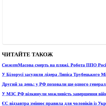
ЧИТАЙТЕ ТАКОЖ
Сюжет
Масова смерть на пляжі. Робота ППО Росі
У Білорусі засудили лідера Ляпіса Трубецького М
Другий за день: у РФ поховали ще одного генерал
У МЗС РФ відкинули можливість завершення вій
ЄС відзавтра змінює правила для чоловіків із Ук