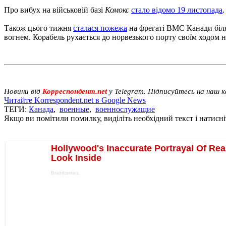
Про вибух на військовій базі
Комокс
стало відомо 19 листопада
Також цього тижня
сталася пожежа
на фрегаті ВМС Канади біля
вогнем. Корабель рухається до норвезького порту своїм ходом н
Новини від
Корреспондент.net
у Telegram. Підписуйтесь на наш 
Читайте Korrespondent.net в Google News
ТЕГИ:
Канада
,
военные
,
военнослужащие
Якщо ви помітили помилку, виділіть необхідний текст і натисніт