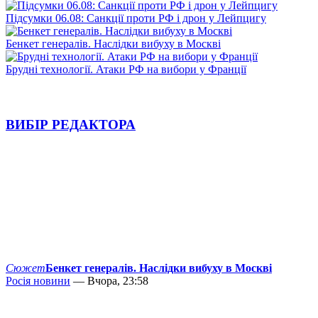
Підсумки 06.08: Санкції проти РФ і дрон у Лейпцигу
Бенкет генералів. Наслідки вибуху в Москві
Брудні технології. Атаки РФ на вибори у Франції
ВИБІР РЕДАКТОРА
Сюжет
Бенкет генералів. Наслідки вибуху в Москві
Росія новини
— Вчора, 23:58