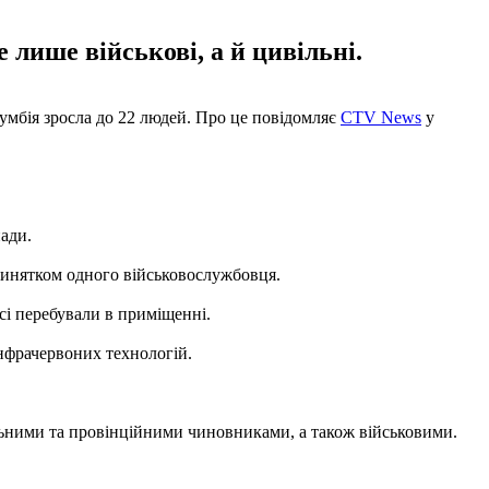
 лише військові, а й цивільні.
умбія зросла до 22 людей. Про це повідомляє
CTV News
у
ади.
 винятком одного військовослужбовця.
сі перебували в приміщенні.
інфрачервоних технологій.
ральними та провінційними чиновниками, а також військовими.