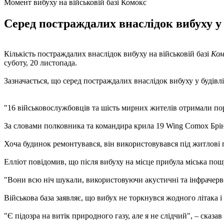
Момент вибуху на військовій базі Комокс
Серед постраждалих внаслідок вибуху у б
Кількість постраждалих внаслідок вибуху на військовій базі
Ком
суботу, 20 листопада.
Зазначається, що серед постраждалих внаслідок вибуху у будівлі
"16 військовослужбовців та шість мирних жителів отримали по
За словами полковника та командира крила 19 Wing Comox Бріна
Хоча будинок ремонтувався, він використовувався під житлові п
Елліот повідомив, що після вибуху на місце прибула міська по
"Вони всю ніч шукали, використовуючи акустичні та інфрачервоні
Військова база заявляє, що вибух не торкнувся жодного літака 
"Є підозра на витік природного газу, але я не слідчий", – сказав