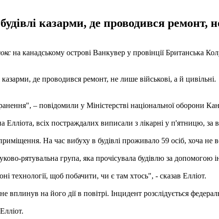
удівлі казарми, де проводився ремонт, не
окс
на канадському острові Ванкувер у провінції Британська Кол
 казарми, де проводився ремонт, не лише військові, а й цивільні.
ранення", – повідомили у Міністерстві національної оборони Кан
 Елліота, всіх постраждалих виписали з лікарні у п'ятницю, за
риміщення. На час вибуху в будівлі проживало 59 осіб, хоча не в
шуково-рятувальна група, яка прочісувала будівлю за допомогою 
 технології, щоб побачити, чи є там хтось", - сказав Елліот.
і не вплинув на його дії в повітрі. Інцидент розслідується феде
 Елліот.