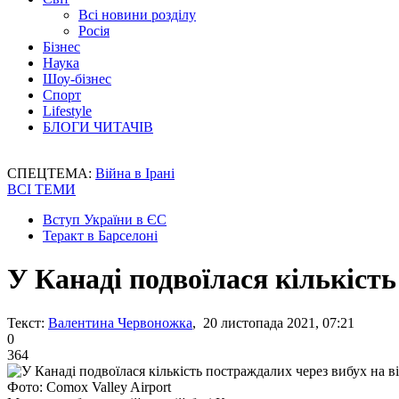
Всі новини розділу
Росія
Бізнес
Наука
Шоу-бізнес
Спорт
Lifestyle
БЛОГИ ЧИТАЧІВ
СПЕЦТЕМА:
Війна в Ірані
ВСІ ТЕМИ
Вступ України в ЄС
Теракт в Барселоні
У Канаді подвоїлася кількість
Текст:
Валентина Червоножка
, 20 листопада 2021, 07:21
0
364
Фото: Comox Valley Airport