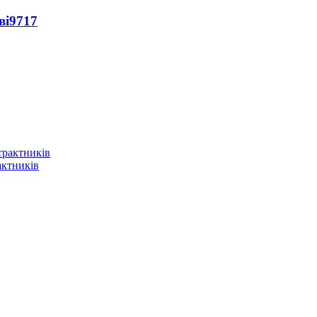
ві
9717
актників