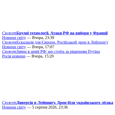
Сюжет
Брудні технології. Атаки РФ на вибори у Франції
Новини світу
— Вчора, 23:39
Сюжет
Ескалація для Європи. Російський дрон в Лейпцигу
Новини світу
— Вчора, 17:07
Сюжет
Зміни в армії РФ: що стоїть за рішенням Путіна
Росія новини
— Вчора, 15:20
Сюжет
Диверсія в Лейпцигу. Дрон біля українського літака
Новини світу
— 5 серпня 2026, 23:36