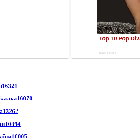
ї
16321
іхалка
16070
а
13262
ни
10894
раїни
10005