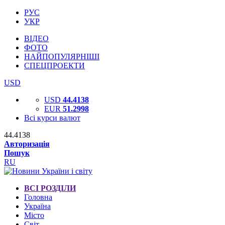
РУС
УКР
ВІДЕО
ФОТО
НАЙПОПУЛЯРНІШІ
СПЕЦПРОЕКТИ
USD
USD
44.4138
EUR
51.2998
Всі курси валют
44.4138
Авторизація
Пошук
RU
ВСІ РОЗДІЛИ
Головна
Україна
Місто
Світ