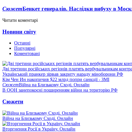
Сюжет
Бенкет генералів. Наслідки вибуху в Моск
Читати коментарі
Новини світу
Останні
Популярні
Коментовані
Дві третини російських регіонів платять вербувальникам контр
Український пранкер зірвав закриту нараду міноборони РФ
Кім Чен Ин накопичив $22 млрд попри санкції - ЗМІ
Сюжет
Війна на Близькому Сході. Онлайн
В ООН занепокоєні поширенням війни на територію РФ
Сюжети
Війна на Близькому Сході. Онлайн
Вторгнення Росії в Україну. Онлайн