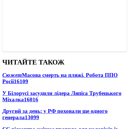
ЧИТАЙТЕ ТАКОЖ
Сюжет
Масова смерть на пляжі. Робота ППО
Росії
16109
У Білорусі засудили лідера Ляпіса Трубецького
Міхалка
16016
Другий за день: у РФ поховали ще одного
генерала
13099