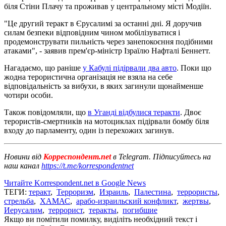
біля Стіни Плачу та проживав у центральному місті Модіїн.
"Це другий теракт в Єрусалимі за останні дні. Я доручив
силам безпеки відповідним чином мобілізуватися і
продемонструвати пильність через занепокоєння подібними
атаками", - заявив прем'єр-міністр Ізраїлю Нафталі Беннетт.
Нагадаємо, що раніше
у Кабулі підірвали два авто
. Поки що
жодна терористична організація не взяла на себе
відповідальність за вибухи, в яких загинули щонайменше
чотири особи.
Також повідомляли, що
в Уганді відбулися теракти
. Двоє
терористів-смертників на мотоциклах підірвали бомбу біля
входу до парламенту, один із перехожих загинув.
Новини від
Корреспондент.net
в Telegram. Підписуйтесь на
наш канал
https://t.me/korrespondentnet
Читайте Korrespondent.net в Google News
ТЕГИ:
теракт
,
Терроризм
,
Израиль
,
Палестина
,
террористы
,
стрельба
,
ХАМАС
,
арабо-израильский конфликт
,
жертвы
,
Иерусалим
,
террорист
,
теракты
,
погибшие
Якщо ви помітили помилку, виділіть необхідний текст і