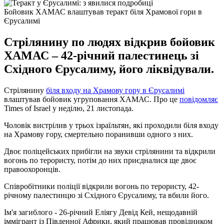
Бойовик ХАМАС влаштував теракт біля Храмової гори в
Єрусалимі
Стрілянину по людях відкрив бойовик
ХАМАС – 42-річний палестинець зі
Східного Єрусалиму, його ліквідували.
Стрілянину
біля входу на Храмову гору в Єрусалимі
влаштував бойовик угруповання ХАМАС. Про це
повідомляє
Times of Israel у неділю, 21 листопада.
Чоловік вистрілив у трьох ізраїльтян, які проходили біля входу
на Храмову гору, смертельно поранивши одного з них.
Двоє поліцейських прибігли на звуки стрілянини та відкрили
вогонь по терористу, потім до них приєдналися ще двоє
правоохоронців.
Співробітники поліції відкрили вогонь по терористу, 42-
річному палестинцю зі Східного Єрусалиму, та вбили його.
Ім'я загиблого - 26-річний Еліягу Девід Кей, нещодавній
іммігрант із Південної Африки, який працював провідником