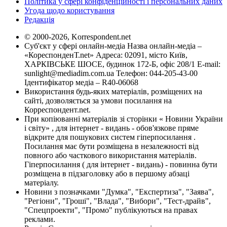
Політика у сфері конфіденційності і персональних даних
Угода щодо користування
Редакція
© 2000-2026, Korrespondent.net
Суб'єкт у сфері онлайн-медіа Назва онлайн-медіа –
«КореспонденТ.net» Адреса: 02091, місто Київ,
ХАРКІВСЬКЕ ШОСЕ, будинок 172-Б, офіс 208/1 E-mail:
sunlight@mediadim.com.ua
Телефон: 044-205-43-00
Ідентифікатор медіа – R40-06068
Використання будь-яких матеріалів, розміщених на
сайті, дозволяється за умови посилання на
Корреспондент.net.
При копіюванні матеріалів зі сторінки « Новини України
і світу» , для інтернет - видань - обов'язкове пряме
відкрите для пошукових систем гіперпосилання .
Посилання має бути розміщена в незалежності від
повного або часткового використання матеріалів.
Гіперпосилання ( для інтернет - видань) - повинна бути
розміщена в підзаголовку або в першому абзаці
матеріалу.
Новини з позначками "Думка", "Експертиза", "Заява",
"Регіони", "Гроші", "Влада", "Вибори", "Тест-драйв",
"Спецпроекти", "Промо" публікуються на правах
реклами.