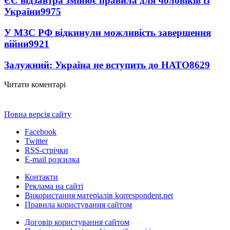
ЄС відзавтра змінює правила для чоловіків із
України
9975
У МЗС РФ відкинули можливість завершення
війни
9921
Залужний: Україна не вступить до НАТО
8629
Читати коментарі
Повна версія сайту
Facebook
Twitter
RSS-стрічки
E-mail розсилка
Контакти
Реклама на сайті
Використання матеріалів korrespondent.net
Правила користування сайтом
Договір користування сайтом