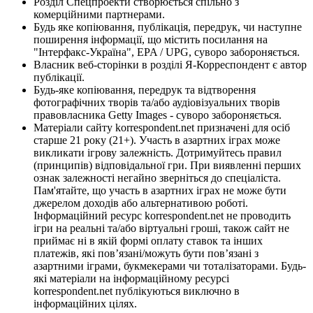
Розділ Спецпроекти створюється спільно з
комерційними партнерами.
Будь яке копіювання, публікація, передрук, чи наступне
поширення інформації, що містить посилання на
"Інтерфакс-Україна", EPA / UPG, суворо забороняється.
Власник веб-сторінки в розділі Я-Корреспондент є автор
публікації.
Будь-яке копіювання, передрук та відтворення
фотографічних творів та/або аудіовізуальних творів
правовласника Getty Images - суворо забороняється.
Матеріали сайту korrespondent.net призначені для осіб
старше 21 року (21+). Участь в азартних іграх може
викликати ігрову залежність. Дотримуйтесь правил
(принципів) відповідальної гри. При виявленні перших
ознак залежності негайно зверніться до спеціаліста.
Пам'ятайте, що участь в азартних іграх не може бути
джерелом доходів або альтернативою роботі.
Інформаційний ресурс korrespondent.net не проводить
ігри на реальні та/або віртуальні гроші, також сайт не
приймає ні в якій формі оплату ставок та інших
платежів, які пов’язані/можуть бути пов’язані з
азартними іграми, букмекерами чи тоталізаторами. Будь-
які матеріали на інформаційному ресурсі
korrespondent.net публікуються виключно в
інформаційних цілях.