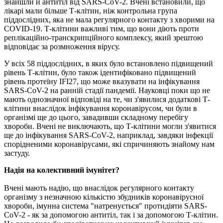
знайшли й антитіл від SARS-CoV-2. Вчені встановили, що
лікарі мали більше Т-клітин, ніж контрольна група
піддослідних, яка не мала регулярного контакту з хворими на
COVID-19. Т-клітини важливі тим, що вони діють проти
реплікаційно-транскрипційного комплексу, який зрештою
відповідає за розмноження вірусу.
У всіх 58 піддослідних, в яких було встановлено підвищений
рівень Т-клітин, було також ідентифіковано підвищений
рівень протеїну IFI27, що може вказувати на інфікування
SARS-CoV-2 на ранній стадії пандемії. Науковці поки що не
мають однозначної відповіді на те, чи з'явилися додаткові Т-
клітини внаслідок інфікування коронавірусом, чи були в
організмі ще до цього, завадивши складному перебігу
хвороби. Вчені не виключають, що Т-клітини могли з'явитися
ще до інфікування SARS-CoV-2, наприклад, завдяки інфекції
спорідненими коронавірусами, які спричиняють знайому нам
застуду.
Надія на колективний імунітет?
Вчені мають надію, що внаслідок регулярного контакту
організму з незначною кількістю збудників коронавірусної
хвороби, імунна система "натренується" протидіяти SARS-
CoV-2 - як за допомогою антитіл, так і за допомогою Т-клітин.