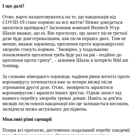
І що далі?
Отже, варто налаштовуватись на те, що вакцинація від
COVID-19 стане нормою на все життя? Невже доведеться
щепитися щопівроку? Засновник компанії Biontech Угур
Шахін вважає, що ні. Він прогнозує, що захист після третьої
дози буде довготривалішим, ніж після перших двох. Тим не
менше, вважає науковець, щеплення проти коронавірусної
хвороби стануть нормою. "Імовірно, у подальшому
поновлювати щеплення треба буде раз на рік - подібно до
щеплення проти грипу", - зазначив Шахін в інтерв'ю Bild am
Sonntag.
За словами німецького науковця, падіння рівня антитіл проти
коронавірусу починається вже за чотири місяці після
отримання другої дози. Отже, імовірність заразитися
коронавірусом і заразити інших зростає. Однак захист від
важкого перебігу хвороби триває довше. Навіть за дев'ять
місяців після повної вакцинації він ще залишається високим,
засвідчила низка актуальних досліджень.
Можливі різні сценарії
Попри всі прогнози, достеменно подальший перебіг пандемії