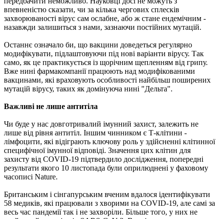
передбачити неможливо. Науковці досі не можуть з
впевненістю сказати, чи за кілька чергових сплесків
захворюваності вірус сам ослабне, або ж стане ендемічним -
назавжди залишиться з нами, зазнаючи постійних мутацій.
Останнє означало би, що вакцини доведеться регулярно
модифікувати, підлаштовуючи під нові варіанти вірусу. Так
само, як це практикується із щорічним щепленням від грипу.
Вже нині фармакомпанії працюють над модифікованими
вакцинами, які враховують особливості найбільш поширених
мутацій вірусу, таких як домінуюча нині "Дельта".
Важливі не лише антитіла
Чи буде у нас довготривалий імунний захист, залежить не
лише від рівня антитіл. Іншим чинником є Т-клітини -
лімфоцити, які відіграють ключову роль у здійсненні клітинної
специфічної імунної відповіді. Значення цих клітин для
захисту від COVID-19 підтвердило дослідження, попередні
результати якого 10 листопада були оприлюднені у фаховому
часописі Nature.
Британським і сінгапурським вченим вдалося ідентифікувати
58 медиків, які працювали з хворими на COVID-19, але самі за
весь час пандемії так і не захворіли. Більше того, у них не