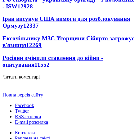
- ISW
12928
Іран висунув США вимоги для розблокування
Ормузу
12337
Ексочільнику МЗС Угорщини Сійярто загрожує
в'язниця
12269
Росіяни змінили ставлення до війни -
опитування
11552
Читати коментарі
Повна версія сайту
Facebook
Twitter
RSS-стрічки
E-mail розсилка
Контакти
Реклама на сайті