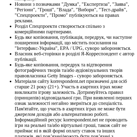
Новини з позначками "Думка", "Експертиза", "Заява",
"Регіони", "Гроші", "Влада", "Вибори", "Тест-драйв",
"Спецпроекти", "Промо" публікуються на правах
реклами.
Розділ Спецпроекти створюється спільно з
комерційними партнерами.
Будь яке копіювання, публікація, передрук, чи наступне
поширення інформації, що містить посилання на
"Інтерфакс-Україна", EPA / UPG, суворо забороняється.
Власник веб-сторінки в розділі Я-Корреспондент є автор
публікації.
Будь-яке копіювання, передрук та відтворення
фотографічних творів та/або аудіовізуальних творів
правовласника Getty Images - суворо забороняється.
Матеріали сайту korrespondent.net призначені для осіб
старше 21 року (21+). Участь в азартних іграх може
викликати ігрову залежність. Дотримуйтесь правил
(принципів) відповідальної гри. При виявленні перших
ознак залежності негайно зверніться до спеціаліста.
Пам'ятайте, що участь в азартних іграх не може бути
джерелом доходів або альтернативою роботі.
Інформаційний ресурс korrespondent.net не проводить
ігри на реальні та/або віртуальні гроші, також сайт не
приймає ні в якій формі оплату ставок та інших
платежів, які пов’язані/можуть бути пов’язані з