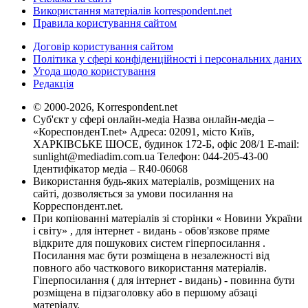
Використання матеріалів korrespondent.net
Правила користування сайтом
Договір користування сайтом
Політика у сфері конфіденційності і персональних даних
Угода щодо користування
Редакція
© 2000-2026, Korrespondent.net
Суб'єкт у сфері онлайн-медіа Назва онлайн-медіа –
«КореспонденТ.net» Адреса: 02091, місто Київ,
ХАРКІВСЬКЕ ШОСЕ, будинок 172-Б, офіс 208/1 E-mail:
sunlight@mediadim.com.ua
Телефон: 044-205-43-00
Ідентифікатор медіа – R40-06068
Використання будь-яких матеріалів, розміщених на
сайті, дозволяється за умови посилання на
Корреспондент.net.
При копіюванні матеріалів зі сторінки « Новини України
і світу» , для інтернет - видань - обов'язкове пряме
відкрите для пошукових систем гіперпосилання .
Посилання має бути розміщена в незалежності від
повного або часткового використання матеріалів.
Гіперпосилання ( для інтернет - видань) - повинна бути
розміщена в підзаголовку або в першому абзаці
матеріалу.