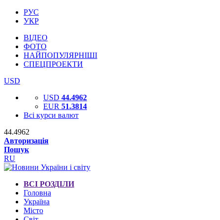
РУС
УКР
ВІДЕО
ФОТО
НАЙПОПУЛЯРНІШІ
СПЕЦПРОЕКТИ
USD
USD
44.4962
EUR
51.3814
Всі курси валют
44.4962
Авторизація
Пошук
RU
ВСІ РОЗДІЛИ
Головна
Україна
Місто
Світ