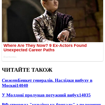
ЧИТАЙТЕ ТАКОЖ
Сюжет
Бенкет генералів. Наслідки вибуху в
Москві
14040
У Молдові пролунав потужний вибух
14035
РФ створила "українську бригаду" з полонених