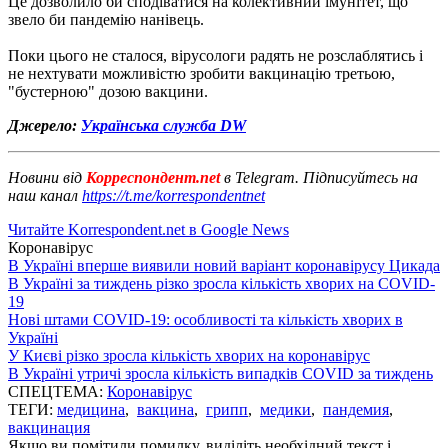
Це дозволило би сподіватися на колективний імунітет, що
звело би пандемію нанівець.
Поки цього не сталося, вірусологи радять не розслаблятись і
не нехтувати можливістю зробити вакцинацію третьою,
"бустерною" дозою вакцини.
Джерело:
Українська служба DW
Новини від
Корреспондент.net
в Telegram. Підписуйтесь на
наш канал
https://t.me/korrespondentnet
Читайте Korrespondent.net в Google News
Коронавірус
В Україні вперше виявили новий варіант коронавірусу Цикада
В Україні за тиждень різко зросла кількість хворих на COVID-
19
Нові штами COVID-19: особливості та кількість хворих в
Україні
У Києві різко зросла кількість хворих на коронавірус
В Україні утричі зросла кількість випадків COVID за тиждень
СПЕЦТЕМА:
Коронавірус
ТЕГИ:
медицина
,
вакцина
,
грипп
,
медики
,
пандемия
,
вакцинация
Якщо ви помітили помилку, виділіть необхідний текст і