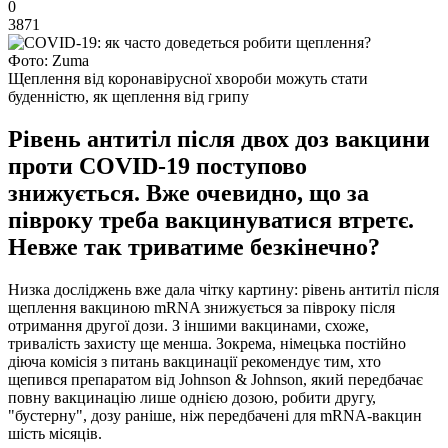
0
3871
Фото: Zuma
Щеплення від коронавірусної хвороби можуть стати
буденністю, як щеплення від грипу
Рівень антитіл після двох доз вакцини
проти COVID-19 поступово
знижується. Вже очевидно, що за
півроку треба вакцинуватися втретє.
Невже так триватиме безкінечно?
Низка досліджень вже дала чітку картину: рівень антитіл після
щеплення вакциною mRNA знижується за півроку після
отримання другої дози. З іншими вакцинами, схоже,
тривалість захисту ще менша. Зокрема, німецька постійно
діюча комісія з питань вакцинації рекомендує тим, хто
щепився препаратом від Johnson & Johnson, який передбачає
повну вакцинацію лише однією дозою, робити другу,
"бустерну", дозу раніше, ніж передбачені для mRNA-вакцин
шість місяців.