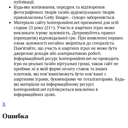
публікації.
Будь-яке копіювання, передрук та відтворення
фотографічних творів та/або аудіовізуальних творів
правовласника Getty Images - суворо забороняється.
Матеріали сайту korrespondent.net призначені для осіб
старше 21 року (21+). Участь в азартних іграх може
викликати ігрову залежність. Дотримуйтесь правил
(принципів) відповідальної гри. При виявленні перших
ознак залежності негайно зверніться до спеціаліста.
Пам'ятайте, що участь в азартних іграх не може бути
джерелом доходів або альтернативою роботі.
Інформаційний ресурс korrespondent.net не проводить
ігри на реальні та/або віртуальні гроші, також сайт не
приймає ні в якій формі оплату ставок та інших
платежів, які пов’язані/можуть бути пов’язані з
азартними іграми, букмекерами чи тоталізаторами. Будь-
які матеріали на інформаційному ресурсі
korrespondent.net публікуються виключно в
інформаційних цілях.
X
Ошибка