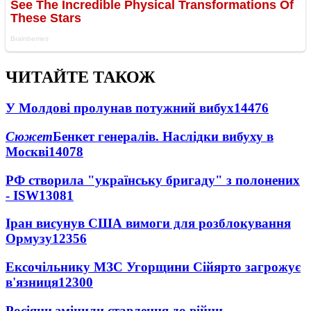
ЧИТАЙТЕ ТАКОЖ
У Молдові пролунав потужний вибух
14476
Сюжет
Бенкет генералів. Наслідки вибуху в
Москві
14078
РФ створила "українську бригаду" з полонених
- ISW
13081
Іран висунув США вимоги для розблокування
Ормузу
12356
Ексочільнику МЗС Угорщини Сійярто загрожує
в'язниця
12300
Росіяни змінили ставлення до війни -