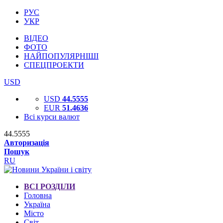
РУС
УКР
ВІДЕО
ФОТО
НАЙПОПУЛЯРНІШІ
СПЕЦПРОЕКТИ
USD
USD
44.5555
EUR
51.4636
Всі курси валют
44.5555
Авторизація
Пошук
RU
ВСІ РОЗДІЛИ
Головна
Україна
Місто
Світ