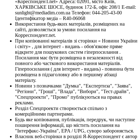
«КореспонденТ.net» Адреса: 02091, місто Київ,
ХАРКІВСЬКЕ ШОСЕ, будинок 172-Б, офіс 208/1 E-mail:
sunlight@mediadim.com.ua
Телефон: 044-205-43-00
Ідентифікатор медіа – R40-06068
Використання будь-яких матеріалів, розміщених на
сайті, дозволяється за умови посилання на
Корреспондент.net.
При копіюванні матеріалів зі сторінки « Новини України
і світу» , для інтернет - видань - обов'язкове пряме
відкрите для пошукових систем гіперпосилання .
Посилання має бути розміщена в незалежності від
повного або часткового використання матеріалів.
Гіперпосилання ( для інтернет - видань) - повинна бути
розміщена в підзаголовку або в першому абзаці
матеріалу.
Новини з позначками "Думка", "Експертиза", "Заява",
"Регіони", "Гроші", "Влада", "Вибори", "Тест-драйв",
"Спецпроекти", "Промо" публікуються на правах
реклами.
Розділ Спецпроекти створюється спільно з
комерційними партнерами.
Будь яке копіювання, публікація, передрук, чи наступне
поширення інформації, що містить посилання на
"Інтерфакс-Україна", EPA / UPG, суворо забороняється.
Власник веб-сторінки в розділі Я-Корреспондент є автор