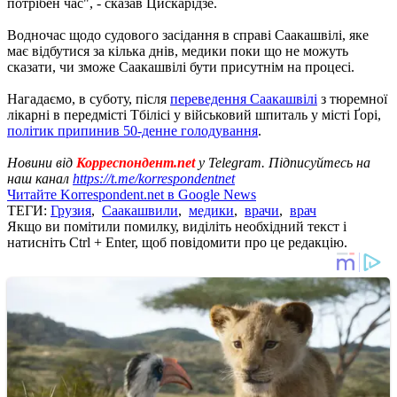
потрібен час", - сказав Цискарідзе.
Водночас щодо судового засідання в справі Саакашвілі, яке
має відбутися за кілька днів, медики поки що не можуть
сказати, чи зможе Саакашвілі бути присутнім на процесі.
Нагадаємо, в суботу, після
переведення Саакашвілі
з тюремної
лікарні в передмісті Тбілісі у військовий шпиталь у місті Ґорі,
політик припинив 50-денне голодування
.
Новини від
Корреспондент.net
у Telegram. Підписуйтесь на
наш канал
https://t.me/korrespondentnet
Читайте Korrespondent.net в Google News
ТЕГИ:
Грузия
,
Саакашвили
,
медики
,
врачи
,
врач
Якщо ви помітили помилку, виділіть необхідний текст і
натисніть Ctrl + Enter, щоб повідомити про це редакцію.