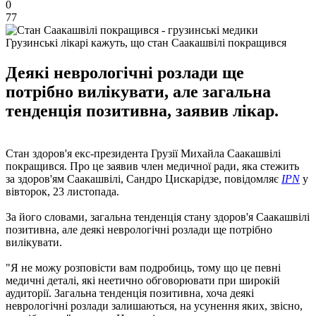
0
77
Грузинські лікарі кажуть, що стан Саакашвілі покращився
Деякі неврологічні розлади ще
потрібно вилікувати, але загальна
тенденція позитивна, заявив лікар.
Стан здоров'я екс-президента Грузії Михайла Саакашвілі
покращився. Про це заявив член медичної ради, яка стежить
за здоров'ям Саакашвілі, Сандро Цискарідзе, повідомляє
IPN
у
вівторок, 23 листопада.
За його словами, загальна тенденція стану здоров'я Саакашвілі
позитивна, але деякі неврологічні розлади ще потрібно
вилікувати.
"Я не можу розповісти вам подробиць, тому що це певні
медичні деталі, які неетично обговорювати при широкій
аудиторії. Загальна тенденція позитивна, хоча деякі
неврологічні розлади залишаються, на усунення яких, звісно, ​​