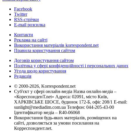
Facebook
Twitter
RSS-стрічки
E-mail розсилка
Контакти
Реклама на сайті
Використання матеріалів korrespondent.net
Правила користування сайтом
Договір користування сайтом
Політика у сфері конфіденційності і персональних даних
Угода щодо користування
Редакція
© 2000-2026, Korrespondent.net
Суб'єкт у сфері онлайн-медіа Назва онлайн-медіа –
«КореспонденТ.net» Адреса: 02091, місто Київ,
ХАРКІВСЬКЕ ШОСЕ, будинок 172-Б, офіс 208/1 E-mail:
sunlight@mediadim.com.ua
Телефон: 044-205-43-00
Ідентифікатор медіа – R40-06068
Використання будь-яких матеріалів, розміщених на
сайті, дозволяється за умови посилання на
Корреспондент.net.