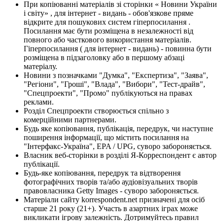
При копіюванні матеріалів зі сторінки « Новини України
і світу» , для інтернет - видань - обов'язкове пряме
відкрите для пошукових систем гіперпосилання .
Посилання має бути розміщена в незалежності від
повного або часткового використання матеріалів.
Гіперпосилання ( для інтернет - видань) - повинна бути
розміщена в підзаголовку або в першому абзаці
матеріалу.
Новини з позначками "Думка", "Експертиза", "Заява",
"Регіони", "Гроші", "Влада", "Вибори", "Тест-драйв",
"Спецпроекти", "Промо" публікуються на правах
реклами.
Розділ Спецпроекти створюється спільно з
комерційними партнерами.
Будь яке копіювання, публікація, передрук, чи наступне
поширення інформації, що містить посилання на
"Інтерфакс-Україна", EPA / UPG, суворо забороняється.
Власник веб-сторінки в розділі Я-Корреспондент є автор
публікації.
Будь-яке копіювання, передрук та відтворення
фотографічних творів та/або аудіовізуальних творів
правовласника Getty Images - суворо забороняється.
Матеріали сайту korrespondent.net призначені для осіб
старше 21 року (21+). Участь в азартних іграх може
викликати ігрову залежність. Дотримуйтесь правил