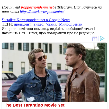
Новини від
Корреспондент.net
в Telegram. Підписуйтесь на
наш канал
https://t.me/korrespondentnet
Читайте Korrespondent.net в Google News
ТЕГИ:
президент
,
видео
,
Чехия
,
Милош Земан
Якщо ви помітили помилку, виділіть необхідний текст і
натисніть Ctrl + Enter, щоб повідомити про це редакцію.