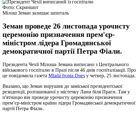
Фото: Скриншот
Мілош Земан залишає шпиталь
Земан проведе 26 листопада урочисту
церемонію призначення прем'єр-
міністром лідера Громадянської
демократичної партії Петра Фіали.
Президента Чехії Мілоша Земана виписано з Центрального
військового госпіталю в Празі після 46 днів госпіталізації. Про
це повідомила газета
Mladá fronta Dnes
у четвер, 25 листопада.
Вказано, що Земан вирушив до заміської президентської
резиденції, розташованої у містечку Лани біля Праги. Там у
п'ятницю він проведе урочисту церемонію призначення
прем’єр-міністром країни лідера Громадянської демократичної
партії Петра Фіали.