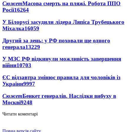
Сюжет
Масова смерть на пляжі. Робота ППО
Росії
16264
У Білорусі засудили лідера Ляпіса Трубецького
Міхалка
16059
Другий за день: у РФ поховали ще одного
генерала
13229
У МЗС РФ відкинули можливість завершення
війни
10703
ЄС відзавтра змінює правила для чоловіків із
України
9997
Сюжет
Бенкет генералів. Наслідки вибуху в
Москві
9248
Читати коментарі
Повна версія сайту