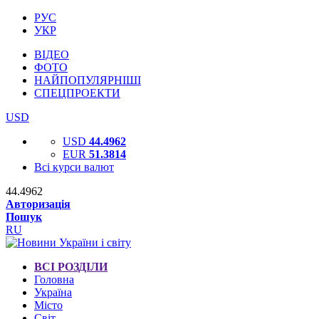
РУС
УКР
ВІДЕО
ФОТО
НАЙПОПУЛЯРНІШІ
СПЕЦПРОЕКТИ
USD
USD
44.4962
EUR
51.3814
Всі курси валют
44.4962
Авторизація
Пошук
RU
ВСІ РОЗДІЛИ
Головна
Україна
Місто
Світ