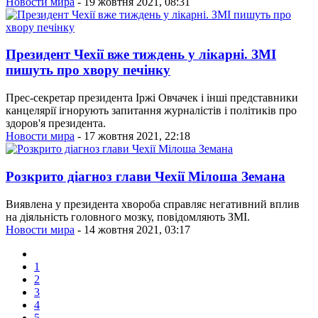
Новости мира
- 19 жовтня 2021, 08:31
Президент Чехії вже тиждень у лікарні. ЗМІ
пишуть про хвору печінку
Прес-секретар президента Іржі Овчачек і інші представники
канцелярії ігнорують запитання журналістів і політиків про
здоров'я президента.
Новости мира
- 17 жовтня 2021, 22:18
Розкрито діагноз глави Чехії Мілоша Земана
Виявлена у президента хвороба справляє негативний вплив
на діяльність головного мозку, повідомляють ЗМІ.
Новости мира
- 14 жовтня 2021, 03:17
1
2
3
4
5