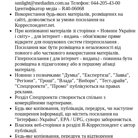
sunlight@mediadim.com.ua
Телефон: 044-205-43-00
Ідентифікатор медіа – R40-06068
Використання будь-яких матеріалів, розміщених на
сайті, дозволяється за умови посилання на
Корреспондент.net.
При копіюванні матеріалів зі сторінки « Новини України
і світу» , для інтернет - видань - обов'язкове пряме
відкрите для пошукових систем гіперпосилання .
Посилання має бути розміщена в незалежності від
повного або часткового використання матеріалів.
Гіперпосилання ( для інтернет - видань) - повинна бути
розміщена в підзаголовку або в першому абзаці
матеріалу.
Новини з позначками "Думка", "Експертиза", "Заява",
"Регіони", "Гроші", "Влада", "Вибори", "Тест-драйв",
"Спецпроекти", "Промо" публікуються на правах
реклами.
Розділ Спецпроекти створюється спільно з
комерційними партнерами.
Будь яке копіювання, публікація, передрук, чи наступне
поширення інформації, що містить посилання на
"Інтерфакс-Україна", EPA / UPG, суворо забороняється.
Власник веб-сторінки в розділі Я-Корреспондент є автор
публікації.
Будь-яке копіювання, передрук та відтворення