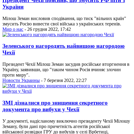
Президент Чехії пояснив, що змусить РФ піти з
України
Мілош Земан висловив сподівання, що тиск "вільних країн"
змусить Росію вивести свої війська з українських теренів.
Мир о нас
- 26 грудня 2022, 17:42
Зеленського нагородять найвищою нагородою
Чехії
Президент Чехії Мілош Земан засудив російське вторгнення в
Україну, заявивши, що "таким чином Росія вчиняє злочин
проти миру".
Новости Украины
- 7 березня 2022, 22:27
ЗМІ дізналися про знищення секретного
документа про вибухи у Чехії
У документі, надісланому виключно президенту Чехії Мілошу
Земану, були дані про причетність агентів російської
військової розвідки ГРУ до вибухів у селі Врбетиці,