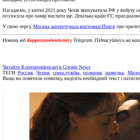
Нагадаємо, у квітні 2021 року Чехія звинуватила РФ у вибуху с
оголосила про намір вислати ще. Декілька країн ЄС приєдналися
У свою чергу,
Москва заперечувала висновки Праги
про причет
Новини від
Корреспондент.net
у Telegram. Підписуйтесь на на
Читайте Korrespondent.net в Google News
ТЕГИ:
Россия
,
Чехия
,
спецслужбы
,
полиция
,
разведка
,
Мило
Якщо ви помітили помилку, виділіть необхідний текст і натисніт