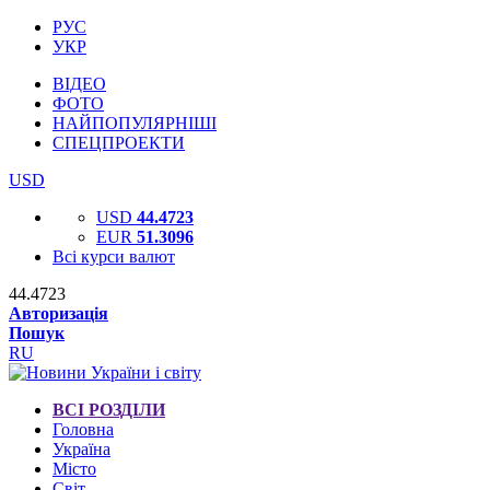
РУС
УКР
ВІДЕО
ФОТО
НАЙПОПУЛЯРНІШІ
СПЕЦПРОЕКТИ
USD
USD
44.4723
EUR
51.3096
Всі курси валют
44.4723
Авторизація
Пошук
RU
ВСІ РОЗДІЛИ
Головна
Україна
Місто
Світ