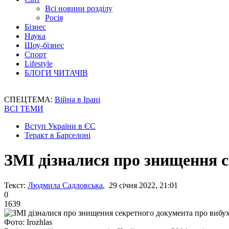
Всі новини розділу
Росія
Бізнес
Наука
Шоу-бізнес
Спорт
Lifestyle
БЛОГИ ЧИТАЧІВ
СПЕЦТЕМА:
Війна в Ірані
ВСІ ТЕМИ
Вступ України в ЄС
Теракт в Барселоні
ЗМІ дізналися про знищення с
Текст:
Людмила Садловська
, 29 січня 2022, 21:01
0
1639
Фото: Irozhlas