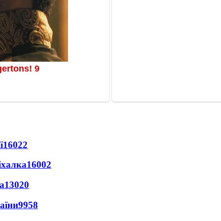
ї
16022
іхалка
16002
а
13020
раїни
9958