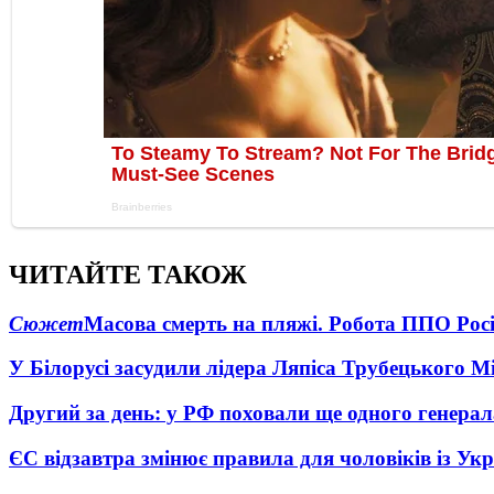
ЧИТАЙТЕ ТАКОЖ
Сюжет
Масова смерть на пляжі. Робота ППО Росі
У Білорусі засудили лідера Ляпіса Трубецького М
Другий за день: у РФ поховали ще одного генерал
ЄС відзавтра змінює правила для чоловіків із Ук