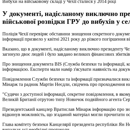
Вибухи на військовому складі у Чехії сталися у 2014 році
У документі, надісланому виключно през
військової розвідки ГРУ до вибухів у с
Поліція Чехії перевіряє обставини знищення секретного докуме
інформації призвело у квітні 2021 року до різкого погіршення 
Вказано, що в документі, надісланому виключно президенту Чехі
загинуло двоє людей і було завдано великих фінансових збитків
Про знищення документа BIS (Служба безпеки та інформації, к
інформацією. Експерти мали намір з'ясувати наявність на докум
Повідомлення Служби безпеки та інформації призначалися викл
Мінарж та радник Мартін Неєдли, свідчень про проходження ни
"Судячи з доступної інформації, секретне повідомлення, в яком
Великій Британії отрутою типу Новичок подвійного агента Сер
Президентський канцлер Вратислав Мінарж інформацію про зни
відкинув можливість, що згаданий матеріал могли прочитати осо
Глава комітету безпеки Канцелярії президента республіки Ян Но
випадках усі необхідні протоколи.