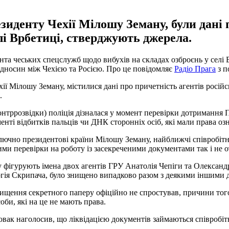
иденту Чехії Мілошу Земану, були дані п
елі Врбетиці, стверджують джерела.
нта чеських спецслужб щодо вибухів на складах озброєнь у селі 
відносин між Чехією та Росією. Про це повідомляє
Радіо Прага
з п
ї Мілошу Земану, містилися дані про причетність агентів російсь
.
онтррозвідки) поліція дізналася у момент перевірки дотримання
енті відбитків пальців чи ДНК сторонніх осіб, які мали права оз
ючно президентові країни Мілошу Земану, найближчі співробітн
ми перевірки на роботу із засекреченими документами так і не 
у фігурують імена двох агентів ГРУ Анатолія Чепіги та Олександ
гія Скрипача, було знищено випадково разом з деякими іншими д
щення секретного паперу офіційно не спростував, причини того,
би, які на це не мають права.
вак наголосив, що ліквідацією документів займаються співробітн