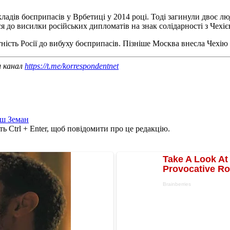
кладів боєприпасів у Врбетиці у 2014 році. Тоді загинули двоє л
 до висилки російських дипломатів на знак солідарності з Чехіє
ність Росії до вибуху боєприпасів. Пізніше Москва внесла Чехію
ш канал
https://t.me/korrespondentnet
ш Земан
ь Ctrl + Enter, щоб повідомити про це редакцію.