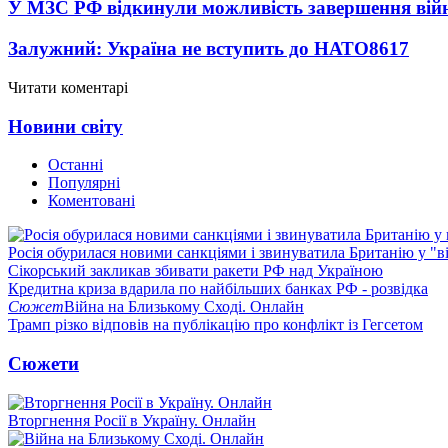
У МЗС РФ відкинули можливість завершення вій
Залужний: Україна не вступить до НАТО
8617
Читати коментарі
Новини світу
Останні
Популярні
Коментовані
Росія обурилася новими санкціями і звинуватила Британію у "в
Сікорський закликав збивати ракети РФ над Україною
Кредитна криза вдарила по найбільших банках РФ - розвідка
Сюжет
Війна на Близькому Сході. Онлайн
Трамп різко відповів на публікацію про конфлікт із Гегсетом
Сюжети
Вторгнення Росії в Україну. Онлайн