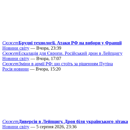
Сюжет
Брудні технології. Атаки РФ на вибори у Франції
Новини світу
— Вчора, 23:39
Сюжет
Ескалація для Європи. Російський дрон в Лейпцигу
Новини світу
— Вчора, 17:07
Сюжет
Зміни в армії РФ: що стоїть за рішенням Путіна
Росія новини
— Вчора, 15:20
Сюжет
Диверсія в Лейпцигу. Дрон біля українського літака
Новини світу
— 5 серпня 2026, 23:36