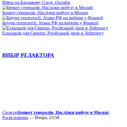
Війна на Близькому Сході. Онлайн
Бенкет генералів. Наслідки вибуху в Москві
Брудні технології. Атаки РФ на вибори у Франції
Ескалація для Європи. Російський дрон в Лейпцигу
ВИБІР РЕДАКТОРА
Сюжет
Бенкет генералів. Наслідки вибуху в Москві
Росія новини
— Вчора, 23:58