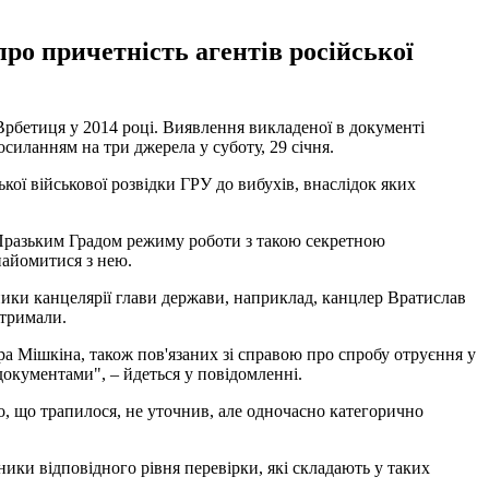
ро причетність агентів російської
Врбетиця у 2014 році. Виявлення викладеної в документі
осиланням на три джерела у суботу, 29 січня.
кої військової розвідки ГРУ до вибухів, внаслідок яких
 Празьким Градом режиму роботи з такою секретною
найомитися з нею.
ики канцелярії глави держави, наприклад, канцлер Вратислав
отримали.
ра Мішкіна, також пов'язаних зі справою про спробу отруєння у
окументами", – йдеться у повідомленні.
 що трапилося, не уточнив, але одночасно категорично
ики відповідного рівня перевірки, які складають у таких