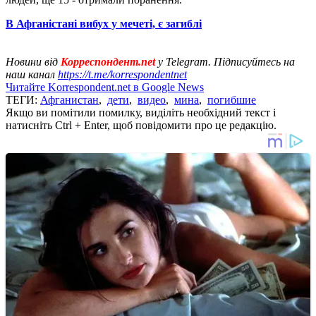
В Афганістані вибух у мечеті, є загиблі
Новини від
Корреспондент.net
у Telegram. Підписуйтесь на
наш канал
https://t.me/korrespondentnet
Читайте Korrespondent.net в Google News
ТЕГИ:
Афганистан
,
дети
,
видео
,
мина
,
погибшие
Якщо ви помітили помилку, виділіть необхідний текст і
натисніть Ctrl + Enter, щоб повідомити про це редакцію.