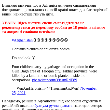
Видання зазначає, що в Афганістані через спрацювання
боєприпасів, розкиданих по всій країні внаслідок багаторічної
війни, найчастіше гинуть діти.
УВАГА! Відео містить сцени смерті дітей та не
рекомендується до перегляду особам до 18 років, вагітним
та людям зі слабкою психікою
#Afghanistan
🔞🔞🔞🔞🔞🔞🔞🔞🔞
Contains pictures of children's bodies
Do not look 🔞
Four children carrying garbage and occupation in the
Gula Bagh area of Taloqan city, Takhar province, were
killed by a landmine or bomb planted inside the
occupations.
pic.twitter.com/39asmRdE89
— WarAndTrrorrism (@TrrorrismAndWar)
November
25, 2021
Нагадаємо, раніше в Афганістані під час зборів студентів у
релігійній школі
вибухнула ручна граната
: загинули семеро
людей, ще 15 - отримали поранення.