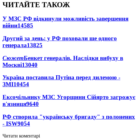
ЧИТАЙТЕ ТАКОЖ
У МЗС РФ відкинули можливість завершення
війни
14585
Другий за день: у РФ поховали ще одного
генерала
13825
Сюжет
Бенкет генералів. Наслідки вибуху в
Москві
13040
Україна поставила Путіна перед дилемою -
ЗМІ
10454
Ексочільнику МЗС Угорщини Сійярто загрожує
в'язниця
9640
РФ створила "українську бригаду" з полонених
- ISW
9054
Читати коментарі