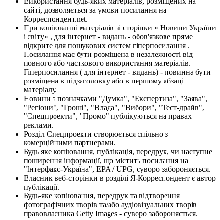
Використання будь-яких матеріалів, розміщених на
сайті, дозволяється за умови посилання на
Корреспондент.net.
При копіюванні матеріалів зі сторінки « Новини України
і світу» , для інтернет - видань - обов'язкове пряме
відкрите для пошукових систем гіперпосилання .
Посилання має бути розміщена в незалежності від
повного або часткового використання матеріалів.
Гіперпосилання ( для інтернет - видань) - повинна бути
розміщена в підзаголовку або в першому абзаці
матеріалу.
Новини з позначками "Думка", "Експертиза", "Заява",
"Регіони", "Гроші", "Влада", "Вибори", "Тест-драйв",
"Спецпроекти", "Промо" публікуються на правах
реклами.
Розділ Спецпроекти створюється спільно з
комерційними партнерами.
Будь яке копіювання, публікація, передрук, чи наступне
поширення інформації, що містить посилання на
"Інтерфакс-Україна", EPA / UPG, суворо забороняється.
Власник веб-сторінки в розділі Я-Корреспондент є автор
публікації.
Будь-яке копіювання, передрук та відтворення
фотографічних творів та/або аудіовізуальних творів
правовласника Getty Images - суворо забороняється.