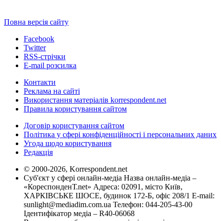
Повна версія сайту
Facebook
Twitter
RSS-стрічки
E-mail розсилка
Контакти
Реклама на сайті
Використання матеріалів korrespondent.net
Правила користування сайтом
Договір користування сайтом
Політика у сфері конфіденційності і персональних даних
Угода щодо користування
Редакція
© 2000-2026, Korrespondent.net
Суб'єкт у сфері онлайн-медіа Назва онлайн-медіа –
«КореспонденТ.net» Адреса: 02091, місто Київ,
ХАРКІВСЬКЕ ШОСЕ, будинок 172-Б, офіс 208/1 E-mail:
sunlight@mediadim.com.ua
Телефон: 044-205-43-00
Ідентифікатор медіа – R40-06068