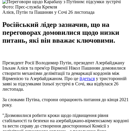
Фото: Прес-служба Кремля
Алієв, Путін та Пашинян у Сочі 26 листопада
Російський лідер зазначив, що на
переговорах домовилися щодо низки
питань, які він вважає ключовими.
Президент Росії Володимир Путін, президент Азербайджану
Ільхам Алієв та прем'єр Вірменії Нікол Пашинян домовилися
створити механізми делімітації та демаркації кордонів між
Вірменією та Азербайджаном. Про це
йдеться
у тристоронній
заяві за підсумками їхньої зустрічі в Сочі, яка відбулася 26
листопада.
За словами Путіна, сторони опрацюють питання до кінця 2021
року.
"Дозмовилися робити кроки щодо підвищення рівня
стабільності та безпеки на азербайджано-вірменському кордоні
та вести справу до створення двосторонньої Комісії з