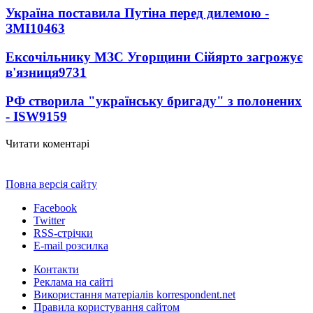
Україна поставила Путіна перед дилемою -
ЗМІ
10463
Ексочільнику МЗС Угорщини Сійярто загрожує
в'язниця
9731
РФ створила "українську бригаду" з полонених
- ISW
9159
Читати коментарі
Повна версія сайту
Facebook
Twitter
RSS-стрічки
E-mail розсилка
Контакти
Реклама на сайті
Використання матеріалів korrespondent.net
Правила користування сайтом