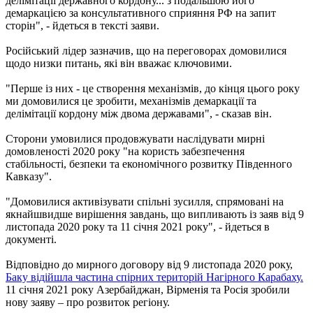
делімітації державного кордону... з подальшою його
демаркацією за консультативного сприяння РФ на запит
сторін", - йдеться в тексті заяви.
Російський лідер зазначив, що на переговорах домовилися
щодо низки питань, які він вважає ключовими.
"Перше із них - це створення механізмів, до кінця цього року
ми домовилися це зробити, механізмів демаркації та
делімітації кордону між двома державами", - сказав він.
Сторони умовилися продовжувати наслідувати мирні
домовленості 2020 року "на користь забезпечення
стабільності, безпеки та економічного розвитку Південного
Кавказу".
"Домовилися активізувати спільні зусилля, спрямовані на
якнайшвидше вирішення завдань, що випливають із заяв від 9
листопада 2020 року та 11 січня 2021 року", - йдеться в
документі.
Відповідно до мирного договору від 9 листопада 2020 року,
Баку відійшла частина спірних територій Нагірного Карабаху.
11 січня 2021 року Азербайджан, Вірменія та Росія зробили
нову заяву – про розвиток регіону.