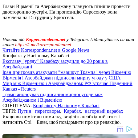
Глави Вірменії та Азербайджану планують пізніше провести
двосторонню зустріч. На пропозицію Євросоюзу вона
намічена на 15 грудня у Брюсселі.
Новини від
Корреспондент.net
у Telegram. Підписуйтесь на наш
канал
https://t.me/korrespondentnet
Читайте Korrespondent.net в Google News
Конфлікт у Нагірному Карабасі
Ексглаву "уряду" Карабаху засудили до 20 років в
Азербайджані
Іран пригрозив атакувати "маршрут Трампа" через Вірменію
Вірменія і Азербайджан підписали мирну угоду у США
Мир між Вірменією і Азербайджаном: РФ втрачає Південний
Кавказ - Reuters
Трамп анонсував підписання мирної угоди між
Азербайджаном і Вірменією
СПЕЦТЕМА:
Конфлікт у Нагірному Карабасі
ТЕГИ:
Путин
,
переговоры
,
Карабах
,
нагорный карабах
Якщо ви помітили помилку, виділіть необхідний текст і
натисніть Ctrl + Enter, щоб повідомити про це редакцію.