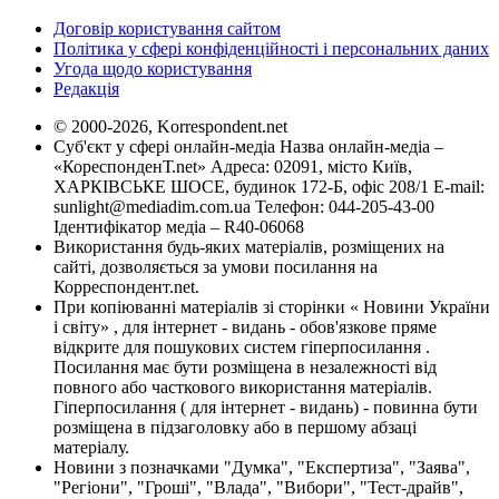
Договір користування сайтом
Політика у сфері конфіденційності і персональних даних
Угода щодо користування
Редакція
© 2000-2026, Korrespondent.net
Суб'єкт у сфері онлайн-медіа Назва онлайн-медіа –
«КореспонденТ.net» Адреса: 02091, місто Київ,
ХАРКІВСЬКЕ ШОСЕ, будинок 172-Б, офіс 208/1 E-mail:
sunlight@mediadim.com.ua
Телефон: 044-205-43-00
Ідентифікатор медіа – R40-06068
Використання будь-яких матеріалів, розміщених на
сайті, дозволяється за умови посилання на
Корреспондент.net.
При копіюванні матеріалів зі сторінки « Новини України
і світу» , для інтернет - видань - обов'язкове пряме
відкрите для пошукових систем гіперпосилання .
Посилання має бути розміщена в незалежності від
повного або часткового використання матеріалів.
Гіперпосилання ( для інтернет - видань) - повинна бути
розміщена в підзаголовку або в першому абзаці
матеріалу.
Новини з позначками "Думка", "Експертиза", "Заява",
"Регіони", "Гроші", "Влада", "Вибори", "Тест-драйв",