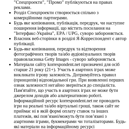
"Спецпроекти", "Промо" публікуються на правах
реклами.
Розділ Спецпроекти створюється спільно з
комерційними партнерами.
Будь яке копіювання, публікація, передрук, чи наступне
поширення інформації, що містить посилання на
"Інтерфакс-Україна", EPA / UPG, суворо забороняється.
Власник веб-сторінки в розділі Я-Корреспондент є автор
публікації.
Будь-яке копіювання, передрук та відтворення
фотографічних творів та/або аудіовізуальних творів
правовласника Getty Images - суворо забороняється.
Матеріали сайту korrespondent.net призначені для осіб
старше 21 року (21+). Участь в азартних іграх може
викликати ігрову залежність. Дотримуйтесь правил
(принципів) відповідальної гри. При виявленні перших
ознак залежності негайно зверніться до спеціаліста.
Пам'ятайте, що участь в азартних іграх не може бути
джерелом доходів або альтернативою роботі.
Інформаційний ресурс korrespondent.net не проводить
ігри на реальні та/або віртуальні гроші, також сайт не
приймає ні в якій формі оплату ставок та інших
платежів, які пов’язані/можуть бути пов’язані з
азартними іграми, букмекерами чи тоталізаторами. Будь-
які матеріали на інформаційному ресурсі