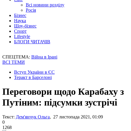
Всі новини розділу
Росія
Бізнес
Наука
Шоу-бізнес
Спорт
Lifestyle
БЛОГИ ЧИТАЧІВ
СПЕЦТЕМА:
Війна в Ірані
ВСІ ТЕМИ
Вступ України в ЄС
Теракт в Барселоні
Переговори щодо Карабаху з
Путіним: підсумки зустрічі
Текст:
Дем'янчук Ольга
, 27 листопада 2021, 01:09
0
1268