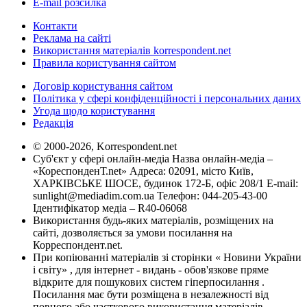
E-mail розсилка
Контакти
Реклама на сайті
Використання матеріалів korrespondent.net
Правила користування сайтом
Договір користування сайтом
Політика у сфері конфіденційності і персональних даних
Угода щодо користування
Редакція
© 2000-2026, Korrespondent.net
Суб'єкт у сфері онлайн-медіа Назва онлайн-медіа –
«КореспонденТ.net» Адреса: 02091, місто Київ,
ХАРКІВСЬКЕ ШОСЕ, будинок 172-Б, офіс 208/1 E-mail:
sunlight@mediadim.com.ua
Телефон: 044-205-43-00
Ідентифікатор медіа – R40-06068
Використання будь-яких матеріалів, розміщених на
сайті, дозволяється за умови посилання на
Корреспондент.net.
При копіюванні матеріалів зі сторінки « Новини України
і світу» , для інтернет - видань - обов'язкове пряме
відкрите для пошукових систем гіперпосилання .
Посилання має бути розміщена в незалежності від
повного або часткового використання матеріалів.