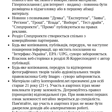
Гіперпосилання ( для інтернет - видань) - повинна бути
розміщена в підзаголовку або в першому абзаці
матеріалу.
Новини з позначками "Думка", "Експертиза", "Заява",
"Регіони", "Гроші", "Влада", "Вибори", "Тест-драйв",
"Спецпроекти", "Промо" публікуються на правах
реклами.
Розділ Спецпроекти створюється спільно з
комерційними партнерами.
Будь яке копіювання, публікація, передрук, чи наступне
поширення інформації, що містить посилання на
"Інтерфакс-Україна", EPA / UPG, суворо забороняється.
Власник веб-сторінки в розділі Я-Корреспондент є автор
публікації.
Будь-яке копіювання, передрук та відтворення
фотографічних творів та/або аудіовізуальних творів
правовласника Getty Images - суворо забороняється.
Матеріали сайту korrespondent.net призначені для осіб
старше 21 року (21+). Участь в азартних іграх може
викликати ігрову залежність. Дотримуйтесь правил
(принципів) відповідальної гри. При виявленні перших
ознак залежності негайно зверніться до спеціаліста.
Пам'ятайте, що участь в азартних іграх не може бути
джерелом доходів або альтернативою роботі.