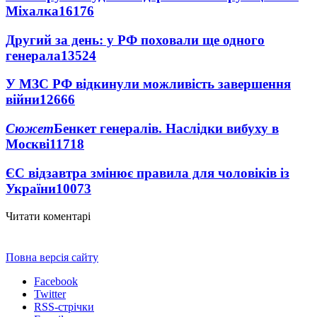
Міхалка
16176
Другий за день: у РФ поховали ще одного
генерала
13524
У МЗС РФ відкинули можливість завершення
війни
12666
Сюжет
Бенкет генералів. Наслідки вибуху в
Москві
11718
ЄС відзавтра змінює правила для чоловіків із
України
10073
Читати коментарі
Повна версія сайту
Facebook
Twitter
RSS-стрічки