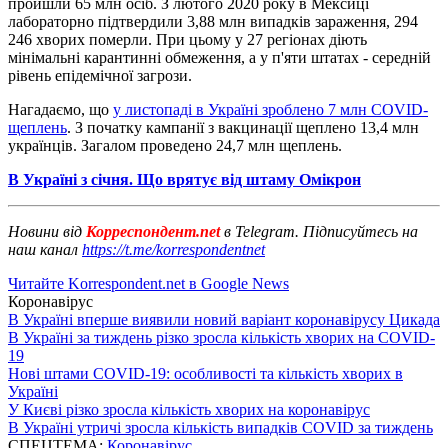
пройшли 65 млн осіб. З лютого 2020 року в Мексиці
лабораторно підтвердили 3,88 млн випадків зараження, 294
246 хворих померли. При цьому у 27 регіонах діють
мінімальні карантинні обмеження, а у п'яти штатах - середній
рівень епідемічної загрози.
Нагадаємо, що
у листопаді в Україні зроблено 7 млн ​​COVID-
щеплень
. З початку кампанії з вакцинації щеплено 13,4 млн
українців. Загалом проведено 24,7 млн ​​щеплень.
В Україні з січня. Що врятує від штаму Омікрон
Новини від
Корреспондент.net
в Telegram. Підписуйтесь на
наш канал
https://t.me/korrespondentnet
Читайте Korrespondent.net в Google News
Коронавірус
В Україні вперше виявили новий варіант коронавірусу Цикада
В Україні за тиждень різко зросла кількість хворих на COVID-
19
Нові штами COVID-19: особливості та кількість хворих в
Україні
У Києві різко зросла кількість хворих на коронавірус
В Україні утричі зросла кількість випадків COVID за тиждень
СПЕЦТЕМА:
Коронавірус