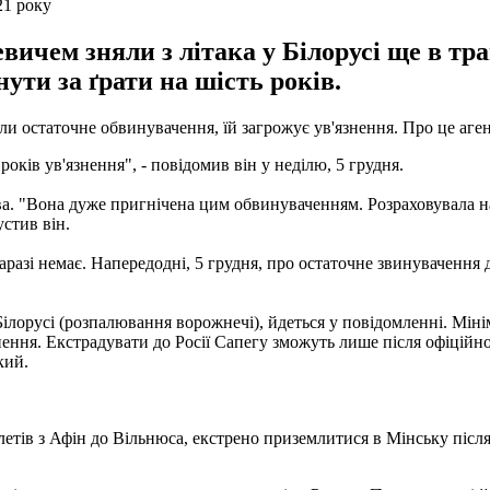
21 року
ичем зняли з літака у Білорусі ще в тра
ти за ґрати на шість років.
нули остаточне обвинувачення, їй загрожує ув'язнення. Про це аг
 років ув'язнення", - повідомив він у неділю, 5 грудня.
ва. "Вона дуже пригнічена цим обвинуваченням. Розраховувала на 
устив він.
разі немає. Напередодні, 5 грудня, про остаточне звинувачення
 Білорусі (розпалювання ворожнечі), йдеться у повідомленні. Мін
знення. Екстрадувати до Росії Сапегу зможуть лише після офіційн
кий.
летів з Афін до Вільнюса, екстрено приземлитися в Мінську післ