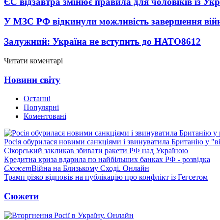
ЄС відзавтра змінює правила для чоловіків із Ук
У МЗС РФ відкинули можливість завершення вій
Залужний: Україна не вступить до НАТО
8612
Читати коментарі
Новини світу
Останні
Популярні
Коментовані
Росія обурилася новими санкціями і звинуватила Британію у "в
Сікорський закликав збивати ракети РФ над Україною
Кредитна криза вдарила по найбільших банках РФ - розвідка
Сюжет
Війна на Близькому Сході. Онлайн
Трамп різко відповів на публікацію про конфлікт із Гегсетом
Сюжети