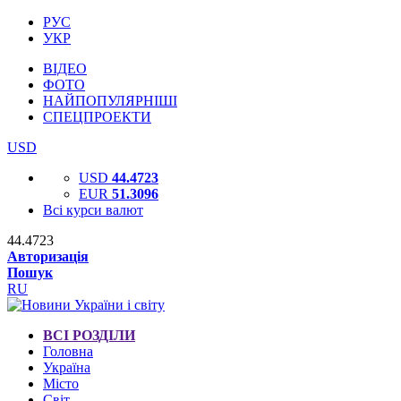
РУС
УКР
ВІДЕО
ФОТО
НАЙПОПУЛЯРНІШІ
СПЕЦПРОЕКТИ
USD
USD
44.4723
EUR
51.3096
Всі курси валют
44.4723
Авторизація
Пошук
RU
ВСІ РОЗДІЛИ
Головна
Україна
Місто
Світ