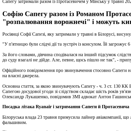
Сапегу затримали разом із Протасевичем у Мінську у травні 20
Софію Сапегу разом із Романом Протасев
"розпалювання ворожнечі" і можуть кину
Росіянці Софії Сапезі, яку затримали у травні в Білорусі, вису
"У п'ятницю були слідчі дії та зустріч із консулом. Їй загрожує 6
За його словами, дівчина сподівалася на інший підсумок слідст
до суду взагалі не дійде. Але, певне, щось пішло не так", - прип
Офіційного повідомлення про звинувачення стосовно Сапеги на
на власні джерела.
Основна стаття, за якою звинувачують Сапегу - ч. 3 ст. 130 КК
Сапегою досудової угоди зі слідством складає шість років ув'я
Олександр Лукашенко, повідомив ЗМІ адвокат Антон Гашинсь
Посадка літака Ryanair і затримання Сапеги й Протасевича
Білоруська влада 23 травня примусила лайнер авіакомпанії, що 
фальшивим.