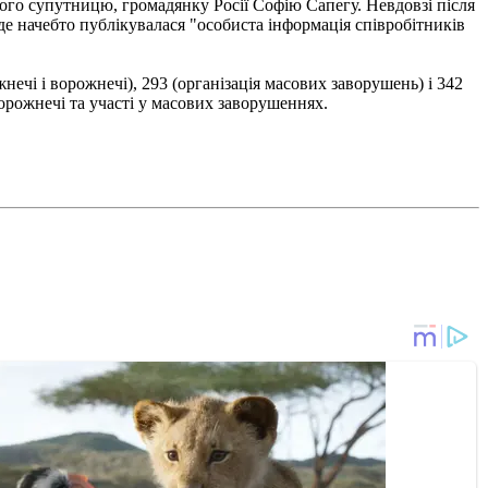
його супутницю, громадянку Росії Софію Сапегу. Невдовзі після
де начебто публікувалася "особиста інформація співробітників
чі і ворожнечі), 293 (організація масових заворушень) і 342
орожнечі та участі у масових заворушеннях.