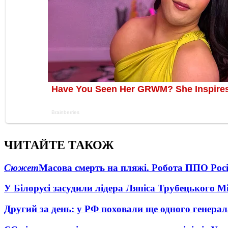
ЧИТАЙТЕ ТАКОЖ
Сюжет
Масова смерть на пляжі. Робота ППО Росі
У Білорусі засудили лідера Ляпіса Трубецького М
Другий за день: у РФ поховали ще одного генерал