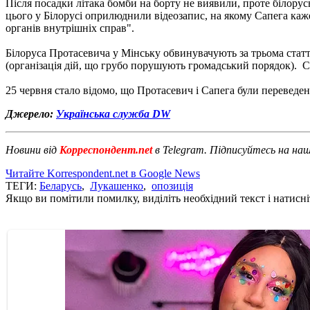
Після посадки літака бомби на борту не виявили, проте білору
цього у Білорусі оприлюднили відеозапис, на якому Сапега каже
органів внутрішніх справ".
Білоруса Протасевича у Мінську обвинувачують за трьома статт
(організація дій, що грубо порушують громадський порядок). Са
25 червня стало відомо, що Протасевич і Сапега були переведе
Джерело:
Українська служба DW
Новини від
Корреспондент.net
в Telegram. Підписуйтесь на на
Читайте Korrespondent.net в Google News
ТЕГИ:
Беларусь
,
Лукашенко
,
опозиція
Якщо ви помітили помилку, виділіть необхідний текст і натисніт