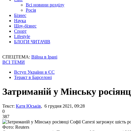
Всі новини розділу
Росія
Бізнес
Наука
Шоу-бізнес
Спорт
Lifestyle
БЛОГИ ЧИТАЧІВ
СПЕЦТЕМА:
Війна в Ірані
ВСІ ТЕМИ
Вступ України в ЄС
Теракт в Барселоні
Затриманій у Мінську росіянці
Текст:
Катя Юськів
, 6 грудня 2021, 09:28
0
387
Фото: Reuters