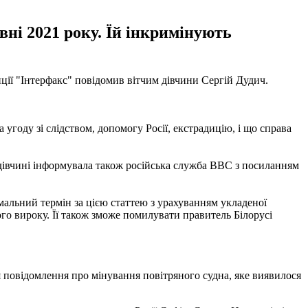
вні 2021 року. Їй інкримінують
енції "Інтерфакс" повідомив вітчим дівчини Сергій Дудич.
угоду зі слідством, допомогу Росії, екстрадицію, і що справа
 дівчині інформувала також російська служба ВВС з посиланням
імальний термін за цією статтею з урахуванням укладеної
ого вироку. Її також зможе помилувати правитель Білорусі
я повідомлення про мінування повітряного судна, яке виявилося