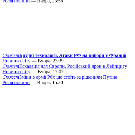
Росія новини
— Вчора, 23:58
Сюжет
Брудні технології. Атаки РФ на вибори у Франції
Новини світу
— Вчора, 23:39
Сюжет
Ескалація для Європи. Російський дрон в Лейпцигу
Новини світу
— Вчора, 17:07
Сюжет
Зміни в армії РФ: що стоїть за рішенням Путіна
Росія новини
— Вчора, 15:20