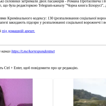
ські силовики затримали двох пасажирів - Романа Протасевича і 
, що була редакторкою Telegram-каналу "Чорна книга Білорусі", 
ями Кримінального кодексу: 130 (розпалювання соціальної ворожне
пезі закидають підозри у розпалюванні соціальної ворожнечі і в
ні
під домашній арешт.
ш канал
https://t.me/korrespondentnet
ь Ctrl + Enter, щоб повідомити про це редакцію.