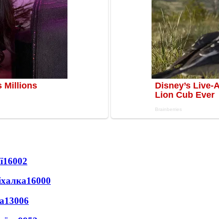
ї
16002
іхалка
16000
а
13006