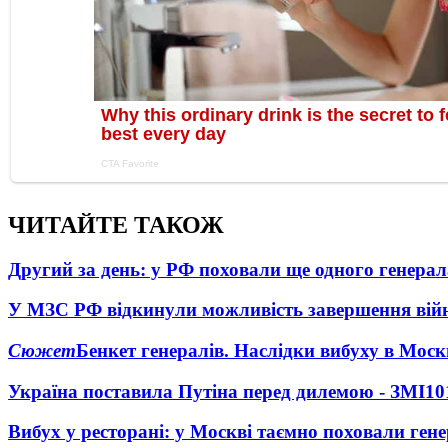
ЧИТАЙТЕ ТАКОЖ
Другий за день: у РФ поховали ще одного генерал
У МЗС РФ відкинули можливість завершення вій
Сюжет
Бенкет генералів. Наслідки вибуху в Моск
Україна поставила Путіна перед дилемою - ЗМІ
10
Вибух у ресторані: у Москві таємно поховали ген