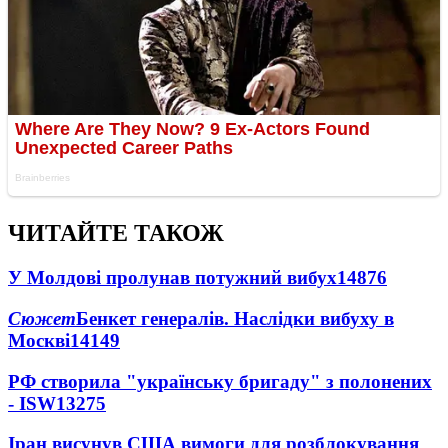
ЧИТАЙТЕ ТАКОЖ
У Молдові пролунав потужний вибух
14876
Сюжет
Бенкет генералів. Наслідки вибуху в
Москві
14149
РФ створила "українську бригаду" з полонених
- ISW
13275
Іран висунув США вимоги для розблокування