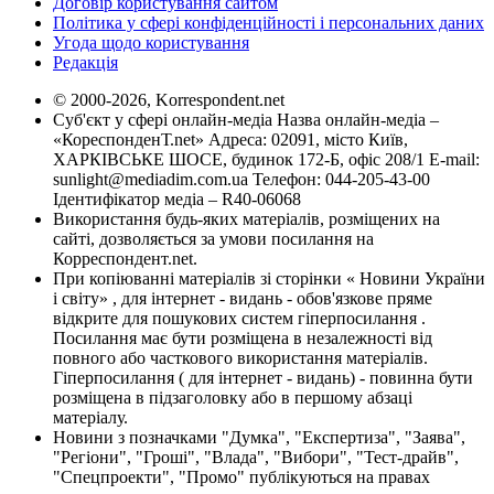
Договір користування сайтом
Політика у сфері конфіденційності і персональних даних
Угода щодо користування
Редакція
© 2000-2026, Korrespondent.net
Суб'єкт у сфері онлайн-медіа Назва онлайн-медіа –
«КореспонденТ.net» Адреса: 02091, місто Київ,
ХАРКІВСЬКЕ ШОСЕ, будинок 172-Б, офіс 208/1 E-mail:
sunlight@mediadim.com.ua
Телефон: 044-205-43-00
Ідентифікатор медіа – R40-06068
Використання будь-яких матеріалів, розміщених на
сайті, дозволяється за умови посилання на
Корреспондент.net.
При копіюванні матеріалів зі сторінки « Новини України
і світу» , для інтернет - видань - обов'язкове пряме
відкрите для пошукових систем гіперпосилання .
Посилання має бути розміщена в незалежності від
повного або часткового використання матеріалів.
Гіперпосилання ( для інтернет - видань) - повинна бути
розміщена в підзаголовку або в першому абзаці
матеріалу.
Новини з позначками "Думка", "Експертиза", "Заява",
"Регіони", "Гроші", "Влада", "Вибори", "Тест-драйв",
"Спецпроекти", "Промо" публікуються на правах