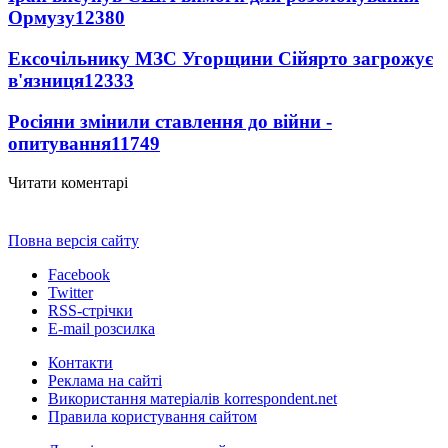
Ормузу
12380
Ексочільнику МЗС Угорщини Сійярто загрожує
в'язниця
12333
Росіяни змінили ставлення до війни -
опитування
11749
Читати коментарі
Повна версія сайту
Facebook
Twitter
RSS-стрічки
E-mail розсилка
Контакти
Реклама на сайті
Використання матеріалів korrespondent.net
Правила користування сайтом