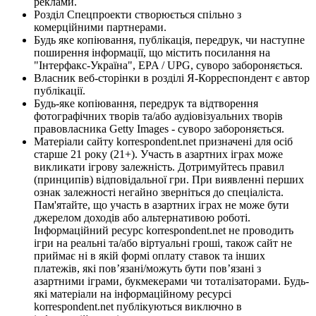
реклами.
Розділ Спецпроекти створюється спільно з
комерційними партнерами.
Будь яке копіювання, публікація, передрук, чи наступне
поширення інформації, що містить посилання на
"Інтерфакс-Україна", EPA / UPG, суворо забороняється.
Власник веб-сторінки в розділі Я-Корреспондент є автор
публікації.
Будь-яке копіювання, передрук та відтворення
фотографічних творів та/або аудіовізуальних творів
правовласника Getty Images - суворо забороняється.
Матеріали сайту korrespondent.net призначені для осіб
старше 21 року (21+). Участь в азартних іграх може
викликати ігрову залежність. Дотримуйтесь правил
(принципів) відповідальної гри. При виявленні перших
ознак залежності негайно зверніться до спеціаліста.
Пам'ятайте, що участь в азартних іграх не може бути
джерелом доходів або альтернативою роботі.
Інформаційний ресурс korrespondent.net не проводить
ігри на реальні та/або віртуальні гроші, також сайт не
приймає ні в якій формі оплату ставок та інших
платежів, які пов’язані/можуть бути пов’язані з
азартними іграми, букмекерами чи тоталізаторами. Будь-
які матеріали на інформаційному ресурсі
korrespondent.net публікуються виключно в