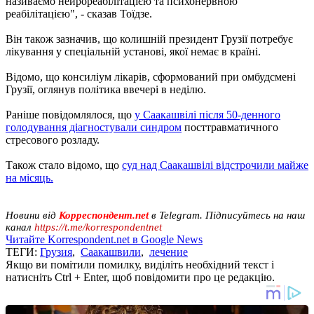
називаємо нейрореабілітацією та психонервною
реабілітацією", - сказав Тоїдзе.
Він також зазначив, що колишній президент Грузії потребує
лікування у спеціальній установі, якої немає в країні.
Відомо, що консиліум лікарів, сформований при омбудсмені
Грузії, оглянув політика ввечері в неділю.
Раніше повідомлялося, що
у Саакашвілі після 50-денного
голодування діагностували синдром
посттравматичного
стресового розладу.
Також стало відомо, що
суд над Саакашвілі відстрочили майже
на місяць.
Новини від
Корреспондент.net
в Telegram. Підписуйтесь на наш
канал
https://t.me/korrespondentnet
Читайте Korrespondent.net в Google News
ТЕГИ:
Грузия
,
Саакашвили
,
лечение
Якщо ви помітили помилку, виділіть необхідний текст і
натисніть Ctrl + Enter, щоб повідомити про це редакцію.