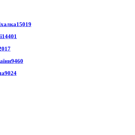
іхалка
15019
ї
14401
2017
раїни
9460
ла
9024