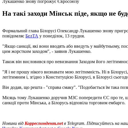
Лукашенко знову погрожує Євросоюзу
На такі заходи Мінськ піде, якщо не бу
Формальний глава Білорусі Олександр Лукашенко знову пригрози
повідомляє
БелТА
у понеділок, 13 грудня.
"Якщо санкції, які вони вводять або введуть у майбутньому, пос
цим жорстким заходом", - заявив Лукашенко.
Також він висловився про невизнання Заходом його легітимнос
"Я і не прошу нікого визнавати мою легітимність. Ні в Білорусі
легітимним і, згідно з Конституцією Білорусі, в Білорусі сього
Він додав, що решта - "справа смаку". "Подобається їм така по
Місяць тому Лукашенко доручив МЗС попередити ЄС про те, 
санкції проти Мінська, а Білорусь відповіла торговим ембарго.
Новини від
Корреспондент.net
в Telegram. Підписуйтесь на на