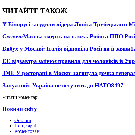
ЧИТАЙТЕ ТАКОЖ
У Білорусі засудили лідера Ляпіса Трубецького М
Сюжет
Масова смерть на пляжі. Робота ППО Росі
Вибух у Москві: Італія відповіла Росії на її заяви
1
ЄС відзавтра змінює правила для чоловіків із Ук
ЗМІ: У ресторані в Москві загинула дочка генера
Залужний: Україна не вступить до НАТО
8497
Читати коментарі
Новини світу
Останні
Популярні
Коментовані