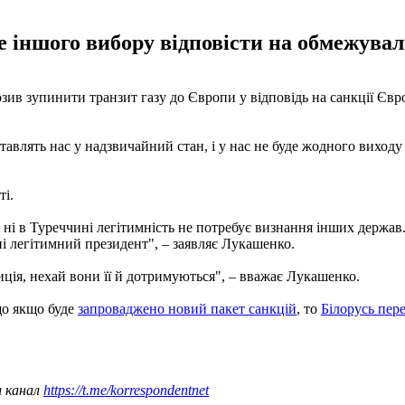
де іншого вибору відповісти на обмежувал
в зупинити транзит газу до Європи у відповідь на санкції Євро
тавлять нас у надзвичайний стан, і у нас не буде жодного виходу 
ті.
, ні в Туреччині легітимність не потребує визнання інших держав
дні легітимний президент", – заявляє Лукашенко.
зиція, нехай вони її й дотримуються", – вважає Лукашенко.
що якщо буде
запроваджено новий пакет санкцій
, то
Білорусь пер
ш канал
https://t.me/korrespondentnet