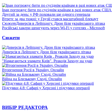
Іран погрожує бити по сусіднім країнам в разі нових атак США
Другий за день: у РФ поховали ще одного генерала
Втретє за два тижні: у Грузії стався масштабний блекаут
Сюжет
Диверсія в Лейпцигу. Дрон біля українського літака
Російські хакери шпигують через Wi-Fi у готелях - Microsoft
Сюжети
Диверсія в Лейпцигу. Дрон біля українського літака
"Намагаються зламати Київ". Реакція Заходу на удар
Вторгнення Росії в Україну. Онлайн
Війна на Близькому Сході. Онлайн
Підсумки 4.8: Сафарі у Херсоні і підсумки операції
ВИБІР РЕДАКТОРА