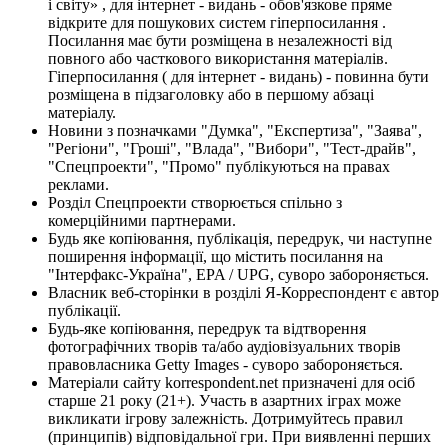
і світу» , для інтернет - видань - обов'язкове пряме
відкрите для пошукових систем гіперпосилання .
Посилання має бути розміщена в незалежності від
повного або часткового використання матеріалів.
Гіперпосилання ( для інтернет - видань) - повинна бути
розміщена в підзаголовку або в першому абзаці
матеріалу.
Новини з позначками "Думка", "Експертиза", "Заява",
"Регіони", "Гроші", "Влада", "Вибори", "Тест-драйв",
"Спецпроекти", "Промо" публікуються на правах
реклами.
Розділ Спецпроекти створюється спільно з
комерційними партнерами.
Будь яке копіювання, публікація, передрук, чи наступне
поширення інформації, що містить посилання на
"Інтерфакс-Україна", EPA / UPG, суворо забороняється.
Власник веб-сторінки в розділі Я-Корреспондент є автор
публікації.
Будь-яке копіювання, передрук та відтворення
фотографічних творів та/або аудіовізуальних творів
правовласника Getty Images - суворо забороняється.
Матеріали сайту korrespondent.net призначені для осіб
старше 21 року (21+). Участь в азартних іграх може
викликати ігрову залежність. Дотримуйтесь правил
(принципів) відповідальної гри. При виявленні перших