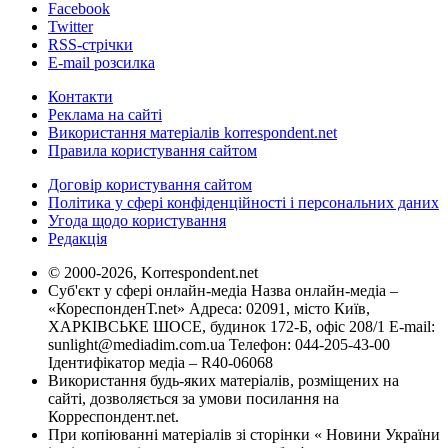
Facebook
Twitter
RSS-стрічки
E-mail розсилка
Контакти
Реклама на сайті
Використання матеріалів korrespondent.net
Правила користування сайтом
Договір користування сайтом
Політика у сфері конфіденційності і персональних даних
Угода щодо користування
Редакція
© 2000-2026, Korrespondent.net
Суб'єкт у сфері онлайн-медіа Назва онлайн-медіа –
«КореспонденТ.net» Адреса: 02091, місто Київ,
ХАРКІВСЬКЕ ШОСЕ, будинок 172-Б, офіс 208/1 E-mail:
sunlight@mediadim.com.ua
Телефон: 044-205-43-00
Ідентифікатор медіа – R40-06068
Використання будь-яких матеріалів, розміщених на
сайті, дозволяється за умови посилання на
Корреспондент.net.
При копіюванні матеріалів зі сторінки « Новини України