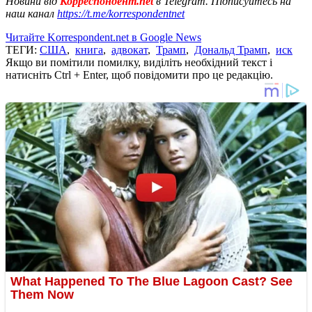
Новини від
Корреспондент.net
в Telegram. Підписуйтесь на
наш канал
https://t.me/korrespondentnet
Читайте Korrespondent.net в Google News
ТЕГИ:
США
,
книга
,
адвокат
,
Трамп
,
Дональд Трамп
,
иск
Якщо ви помітили помилку, виділіть необхідний текст і
натисніть Ctrl + Enter, щоб повідомити про це редакцію.