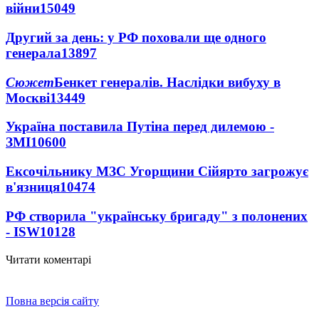
війни
15049
Другий за день: у РФ поховали ще одного
генерала
13897
Сюжет
Бенкет генералів. Наслідки вибуху в
Москві
13449
Україна поставила Путіна перед дилемою -
ЗМІ
10600
Ексочільнику МЗС Угорщини Сійярто загрожує
в'язниця
10474
РФ створила "українську бригаду" з полонених
- ISW
10128
Читати коментарі
Повна версія сайту