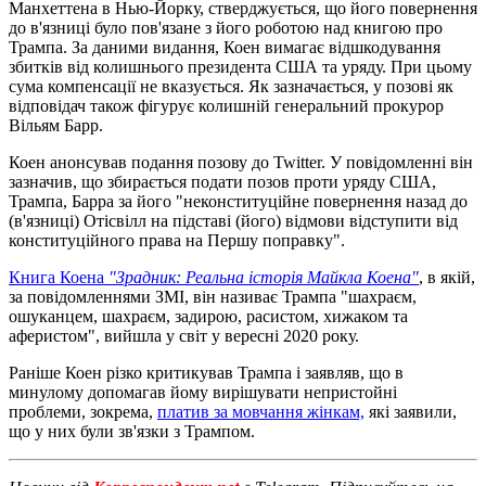
Манхеттена в Нью-Йорку, стверджується, що його повернення
до в'язниці було пов'язане з його роботою над книгою про
Трампа. За даними видання, Коен вимагає відшкодування
збитків від колишнього президента США та уряду. При цьому
сума компенсації не вказується. Як зазначається, у позові як
відповідач також фігурує колишній генеральний прокурор
Вільям Барр.
Коен анонсував подання позову до Twitter. У повідомленні він
зазначив, що збирається подати позов проти уряду США,
Трампа, Барра за його "неконституційне повернення назад до
(в'язниці) Отісвілл на підставі (його) відмови відступити від
конституційного права на Першу поправку".
Книга Коена
"Зрадник: Реальна історія Майкла Коена"
, в якій,
за повідомленнями ЗМІ, він називає Трампа "шахраєм,
ошуканцем, шахраєм, задирою, расистом, хижаком та
аферистом", вийшла у світ у вересні 2020 року.
Раніше Коен різко критикував Трампа і заявляв, що в
минулому допомагав йому вирішувати непристойні
проблеми, зокрема,
платив за мовчання жінкам,
які заявили,
що у них були зв'язки з Трампом.