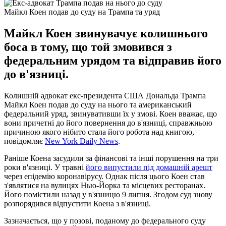
Майкл Коен подав до суду на Трампа та уряд
Майкл Коен звинувачує колишнього
боса в тому, що той змовився з
федеральним урядом та відправив його
до в'язниці.
Колишній адвокат екс-президента США Дональда Трампа
Майкл Коен подав до суду на нього та американський
федеральний уряд, звинувативши їх у змові. Коен вважає, що
вони причетні до його повернення до в'язниці, справжньою
причиною якого нібито стала його робота над книгою,
повідомляє
New York Daily News
.
Раніше Коена засудили за фінансові та інші порушення на три
роки в'язниці. У травні
його випустили під домашній арешт
через епідемію коронавірусу. Однак після цього Коен став
з'являтися на вулицях Нью-Йорка та місцевих ресторанах.
Його помістили назад у в'язницю 9 липня. Згодом суд знову
розпорядився відпустити Коена з в'язниці.
Зазначається, що у позові, поданому до федерального суду