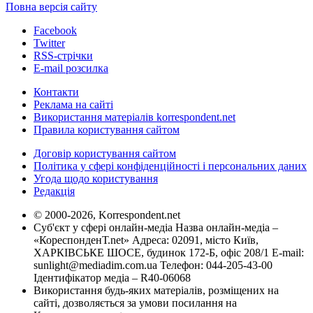
Повна версія сайту
Facebook
Twitter
RSS-стрічки
E-mail розсилка
Контакти
Реклама на сайті
Використання матеріалів korrespondent.net
Правила користування сайтом
Договір користування сайтом
Політика у сфері конфіденційності і персональних даних
Угода щодо користування
Редакція
© 2000-2026, Korrespondent.net
Суб'єкт у сфері онлайн-медіа Назва онлайн-медіа –
«КореспонденТ.net» Адреса: 02091, місто Київ,
ХАРКІВСЬКЕ ШОСЕ, будинок 172-Б, офіс 208/1 E-mail:
sunlight@mediadim.com.ua
Телефон: 044-205-43-00
Ідентифікатор медіа – R40-06068
Використання будь-яких матеріалів, розміщених на
сайті, дозволяється за умови посилання на