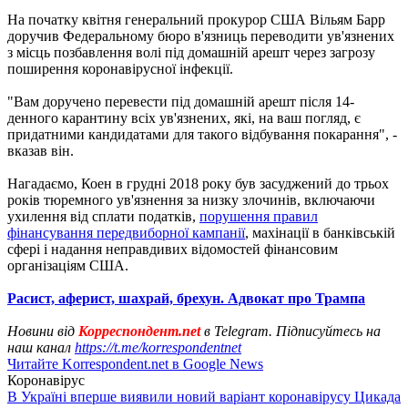
На початку квітня генеральний прокурор США Вільям Барр
доручив Федеральному бюро в'язниць переводити ув'язнених
з місць позбавлення волі під домашній арешт через загрозу
поширення коронавірусної інфекції.
"Вам доручено перевести під домашній арешт після 14-
денного карантину всіх ув'язнених, які, на ваш погляд, є
придатними кандидатами для такого відбування покарання", -
вказав він.
Нагадаємо, Коен в грудні 2018 року був засуджений до трьох
років тюремного ув'язнення за низку злочинів, включаючи
ухилення від сплати податків,
порушення правил
фінансування передвиборної кампанії
, махінації в банківській
сфері і надання неправдивих відомостей фінансовим
організаціям США.
Расист, аферист, шахрай, брехун. Адвокат про Трампа
Новини від
Корреспондент.net
в Telegram. Підписуйтесь на
наш канал
https://t.me/korrespondentnet
Читайте Korrespondent.net в Google News
Коронавірус
В Україні вперше виявили новий варіант коронавірусу Цикада