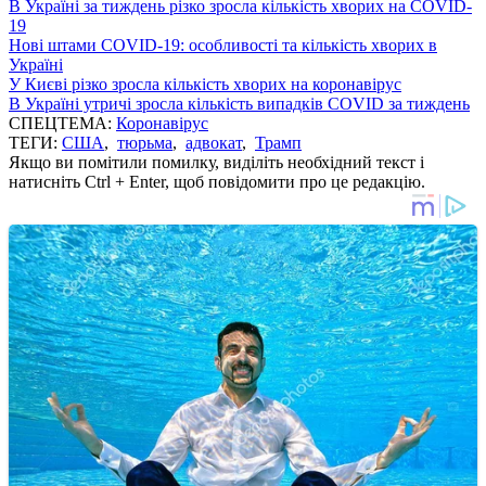
В Україні за тиждень різко зросла кількість хворих на COVID-
19
Нові штами COVID-19: особливості та кількість хворих в
Україні
У Києві різко зросла кількість хворих на коронавірус
В Україні утричі зросла кількість випадків COVID за тиждень
СПЕЦТЕМА:
Коронавірус
ТЕГИ:
США
,
тюрьма
,
адвокат
,
Трамп
Якщо ви помітили помилку, виділіть необхідний текст і
натисніть Ctrl + Enter, щоб повідомити про це редакцію.