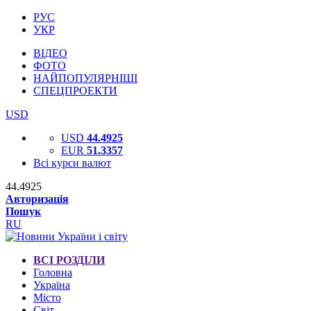
РУС
УКР
ВІДЕО
ФОТО
НАЙПОПУЛЯРНІШІ
СПЕЦПРОЕКТИ
USD
USD
44.4925
EUR
51.3357
Всі курси валют
44.4925
Авторизація
Пошук
RU
ВСІ РОЗДІЛИ
Головна
Україна
Місто
Світ