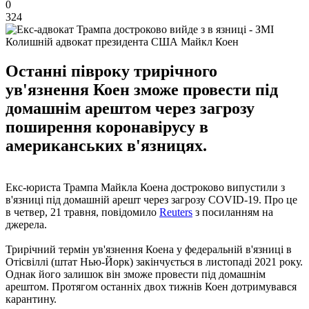
0
324
Колишній адвокат президента США Майкл Коен
Останні півроку трирічного
ув'язнення Коен зможе провести під
домашнім арештом через загрозу
поширення коронавірусу в
американських в'язницях.
Екс-юриста Трампа Майкла Коена достроково випустили з
в'язниці під домашній арешт через загрозу COVID-19. Про це
в четвер, 21 травня, повідомило
Reuters
з посиланням на
джерела.
Трирічний термін ув'язнення Коена у федеральній в'язниці в
Отісвіллі (штат Нью-Йорк) закінчується в листопаді 2021 року.
Однак його залишок він зможе провести під домашнім
арештом. Протягом останніх двох тижнів Коен дотримувався
карантину.