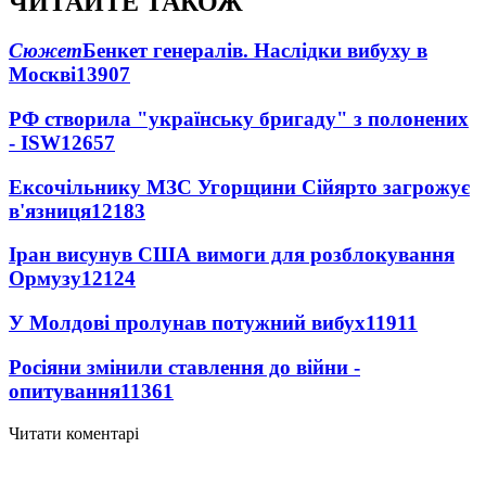
ЧИТАЙТЕ ТАКОЖ
Сюжет
Бенкет генералів. Наслідки вибуху в
Москві
13907
РФ створила "українську бригаду" з полонених
- ISW
12657
Ексочільнику МЗС Угорщини Сійярто загрожує
в'язниця
12183
Іран висунув США вимоги для розблокування
Ормузу
12124
У Молдові пролунав потужний вибух
11911
Росіяни змінили ставлення до війни -
опитування
11361
Читати коментарі