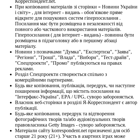
Корреспондент.net.
При копіюванні матеріалів зі сторінки « Новини України
і світу» , для інтернет - видань - обов'язкове пряме
відкрите для пошукових систем гіперпосилання .
Посилання має бути розміщена в незалежності від
повного або часткового використання матеріалів.
Гіперпосилання ( для інтернет - видань) - повинна бути
розміщена в підзаголовку або в першому абзаці
матеріалу.
Новини з позначками "Думка", "Експертиза", "Заява",
"Регіони", "Гроші", "Влада", "Вибори", "Тест-драйв",
"Спецпроекти", "Промо" публікуються на правах
реклами.
Розділ Спецпроекти створюється спільно з
комерційними партнерами.
Будь яке копіювання, публікація, передрук, чи наступне
поширення інформації, що містить посилання на
"Інтерфакс-Україна", EPA / UPG, суворо забороняється.
Власник веб-сторінки в розділі Я-Корреспондент є автор
публікації.
Будь-яке копіювання, передрук та відтворення
фотографічних творів та/або аудіовізуальних творів
правовласника Getty Images - суворо забороняється.
Матеріали сайту korrespondent.net призначені для осіб
старше 21 року (21+). Участь в азартних іграх може