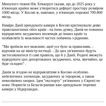
Минулого тижня Нік Хеккеруп сказав, що до 2025 року у
в'язницях країни може утворитися дефіцит простору розміром
1000 місць. У Косові ж, навпаки, у в'язницях порожні 700-800
місць.
Наміри Данії орендувати камери в Косові критикували деякі
правозахисники обох країн - на їхню думку, Данія не повинна
відправляти засуджених іноземців до інших країн та
позбавляти їх можливості частих побачень з рідними.
"Ми зробили все можливе, щоб усе було за правилами, -
відповів на це міністр юстиції. - До цих ув'язнених будуть
застосовуватися ті самі правила, що й у Данії. Родичі зможуть
відвідувати цих депортованих засуджених, хоча, звичайно, це
буде складно" .
Данія за згодою не відправлятиме в Косово особливо
небезпечних злочинців, засуджених за тероризм, а також
невиліковно хворих. Ідея "експорту" ув'язнених у Європі не
нова: Норвегія та Бельгія раніше вже орендували тюремні
камери у Нідерландах.