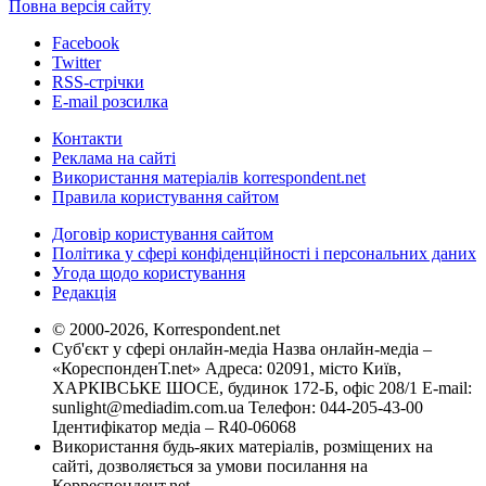
Повна версія сайту
Facebook
Twitter
RSS-стрічки
E-mail розсилка
Контакти
Реклама на сайті
Використання матеріалів korrespondent.net
Правила користування сайтом
Договір користування сайтом
Політика у сфері конфіденційності і персональних даних
Угода щодо користування
Редакція
© 2000-2026, Korrespondent.net
Суб'єкт у сфері онлайн-медіа Назва онлайн-медіа –
«КореспонденТ.net» Адреса: 02091, місто Київ,
ХАРКІВСЬКЕ ШОСЕ, будинок 172-Б, офіс 208/1 E-mail:
sunlight@mediadim.com.ua
Телефон: 044-205-43-00
Ідентифікатор медіа – R40-06068
Використання будь-яких матеріалів, розміщених на
сайті, дозволяється за умови посилання на
Корреспондент.net.