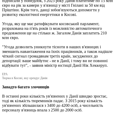
підписали у понеділок, з 2023 року Данія платитиме по 15 млн
євро на рік за камери у в'язниці у місті Гнілані за 50 км від
Пріштіни. Крім того, данці зобов'язуються допомогти у
розвитку екологічної енергетики в Косові.
Угода, яку ще має ратифікувати косовський парламент,
розрахована на п'ять років із можливістю автоматичного
продовження ще на стільки ж. Загалом Данія заплатить 210
млн євро.
"Угода дозволить уникнути тісноти в наших в'язницях і
зменшить навантаження на їхніх працівників, а також надішле
чіткий сигнал громадянам третіх країн, засуджених до
депортації: ваше майбутнє - не в Данії, і тому ви не повинні
відбувати тут", - заявив міністр юстиції Данії Нік Хеккеруп.
EPA
Тюрма в Косові, яку орендує Данія
Занадто багато злочинців
В останні роки кількість ув'язнених у Данії швидко зростає,
тоді як кількість тюремників падає. З 2015 року кількість
ув'язнених збільшилася з 3400 до 4200 осіб, а чисельність
персоналу в'язниць впала з 2500 до 2000 осіб.