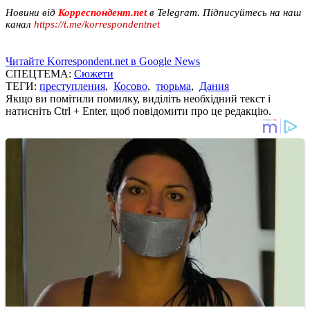
Новини від
Корреспондент.net
в Telegram. Підписуйтесь на наш
канал
https://t.me/korrespondentnet
Читайте Korrespondent.net в Google News
СПЕЦТЕМА:
Сюжети
ТЕГИ:
преступления
,
Косово
,
тюрьма
,
Дания
Якщо ви помітили помилку, виділіть необхідний текст і
натисніть Ctrl + Enter, щоб повідомити про це редакцію.