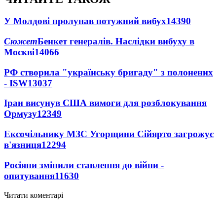
У Молдові пролунав потужний вибух
14390
Сюжет
Бенкет генералів. Наслідки вибуху в
Москві
14066
РФ створила "українську бригаду" з полонених
- ISW
13037
Іран висунув США вимоги для розблокування
Ормузу
12349
Ексочільнику МЗС Угорщини Сійярто загрожує
в'язниця
12294
Росіяни змінили ставлення до війни -
опитування
11630
Читати коментарі