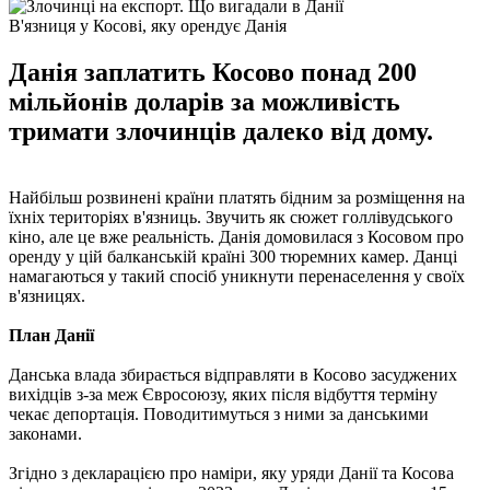
В'язниця у Косові, яку орендує Данія
Данія заплатить Косово понад 200
мільйонів доларів за можливість
тримати злочинців далеко від дому.
Найбільш розвинені країни платять бідним за розміщення на
їхніх територіях в'язниць. Звучить як сюжет голлівудського
кіно, але це вже реальність. Данія домовилася з Косовом про
оренду у цій балканській країні 300 тюремних камер. Данці
намагаються у такий спосіб уникнути перенаселення у своїх
в'язницях.
План Данії
Данська влада збирається відправляти в Косово засуджених
вихідців з-за меж Євросоюзу, яких після відбуття терміну
чекає депортація. Поводитимуться з ними за данськими
законами.
Згідно з декларацією про наміри, яку уряди Данії та Косова