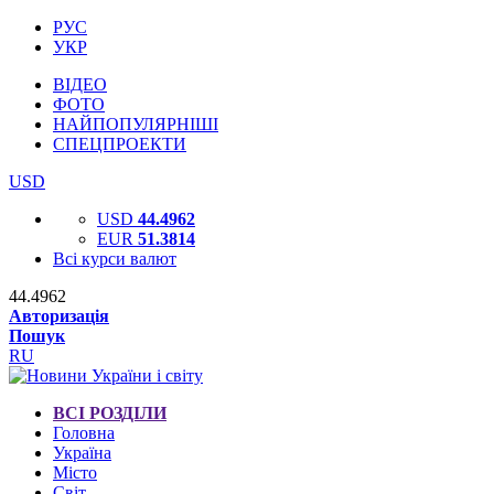
РУС
УКР
ВІДЕО
ФОТО
НАЙПОПУЛЯРНІШІ
СПЕЦПРОЕКТИ
USD
USD
44.4962
EUR
51.3814
Всі курси валют
44.4962
Авторизація
Пошук
RU
ВСІ РОЗДІЛИ
Головна
Україна
Місто
Світ