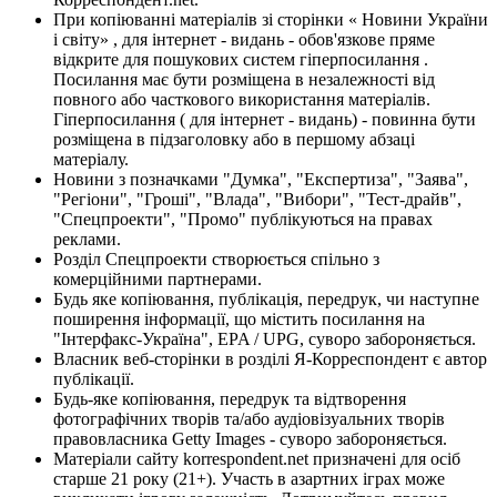
При копіюванні матеріалів зі сторінки « Новини України
і світу» , для інтернет - видань - обов'язкове пряме
відкрите для пошукових систем гіперпосилання .
Посилання має бути розміщена в незалежності від
повного або часткового використання матеріалів.
Гіперпосилання ( для інтернет - видань) - повинна бути
розміщена в підзаголовку або в першому абзаці
матеріалу.
Новини з позначками "Думка", "Експертиза", "Заява",
"Регіони", "Гроші", "Влада", "Вибори", "Тест-драйв",
"Спецпроекти", "Промо" публікуються на правах
реклами.
Розділ Спецпроекти створюється спільно з
комерційними партнерами.
Будь яке копіювання, публікація, передрук, чи наступне
поширення інформації, що містить посилання на
"Інтерфакс-Україна", EPA / UPG, суворо забороняється.
Власник веб-сторінки в розділі Я-Корреспондент є автор
публікації.
Будь-яке копіювання, передрук та відтворення
фотографічних творів та/або аудіовізуальних творів
правовласника Getty Images - суворо забороняється.
Матеріали сайту korrespondent.net призначені для осіб
старше 21 року (21+). Участь в азартних іграх може