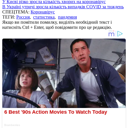
У Києві різко зросла кількість хворих на коронавірус
В Україні утричі зросла кількість випадків COVID за тиждень
СПЕЦТЕМА:
Коронавірус
ТЕГИ:
Россия
,
статистика
,
пандемия
Якщо ви помітили помилку, виділіть необхідний текст і
натисніть Ctrl + Enter, щоб повідомити про це редакцію.