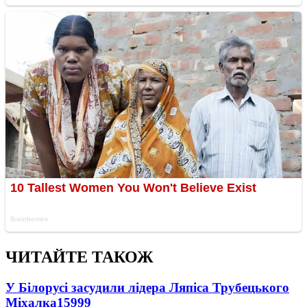
ЧИТАЙТЕ ТАКОЖ
У Білорусі засудили лідера Ляпіса Трубецького
Міхалка
15999