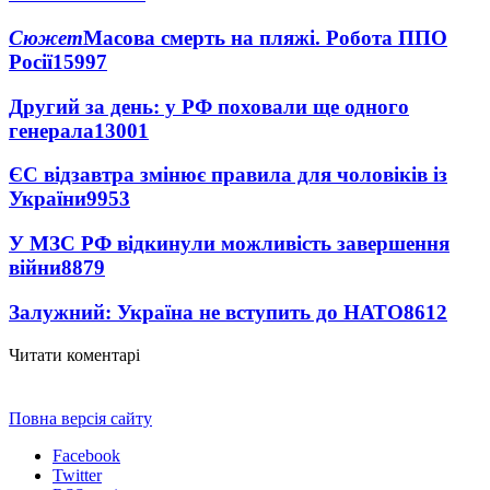
Сюжет
Масова смерть на пляжі. Робота ППО
Росії
15997
Другий за день: у РФ поховали ще одного
генерала
13001
ЄС відзавтра змінює правила для чоловіків із
України
9953
У МЗС РФ відкинули можливість завершення
війни
8879
Залужний: Україна не вступить до НАТО
8612
Читати коментарі
Повна версія сайту
Facebook
Twitter