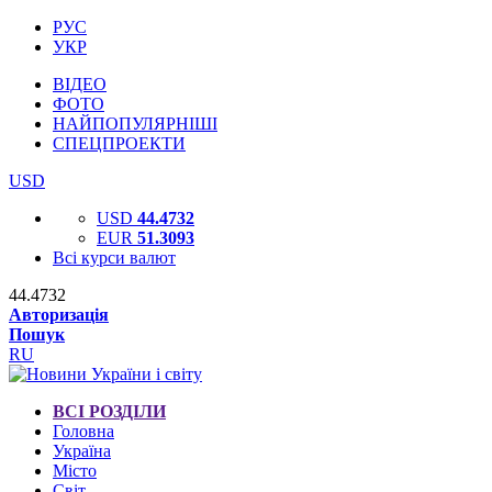
РУС
УКР
ВІДЕО
ФОТО
НАЙПОПУЛЯРНІШІ
СПЕЦПРОЕКТИ
USD
USD
44.4732
EUR
51.3093
Всі курси валют
44.4732
Авторизація
Пошук
RU
ВСІ РОЗДІЛИ
Головна
Україна
Місто
Світ