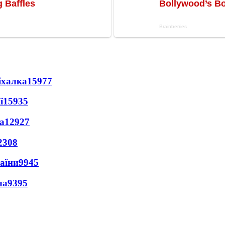
іхалка
15977
ї
15935
а
12927
2308
раїни
9945
ла
9395