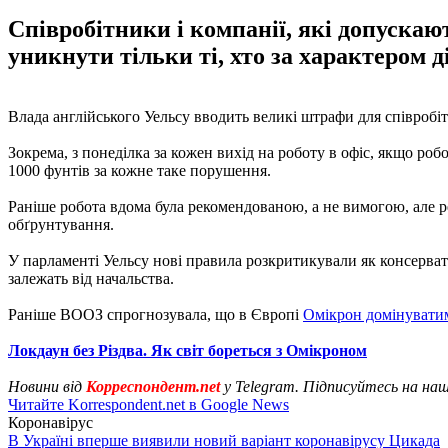
Співробітники і компанії, які допускаю
уникнути тільки ті, хто за характером 
Влада англійського Уельсу вводить великі штрафи для співробіт
Зокрема, з понеділка за кожен вихід на роботу в офіс, якщо ро
1000 фунтів за кожне таке порушення.
Раніше робота вдома була рекомендованою, а не вимогою, але р
обґрунтування.
У парламенті Уельсу нові правила розкритикували як консерватор
залежать від начальства.
Раніше ВООЗ спрогнозувала, що в Європі
Омікрон домінувати
Локдаун без Різдва. Як світ бореться з Омікроном
Новини від
Корреспондент.net
у Telegram. Підписуйтесь на на
Читайте Korrespondent.net в Google News
Коронавірус
В Україні вперше виявили новий варіант коронавірусу Цикада