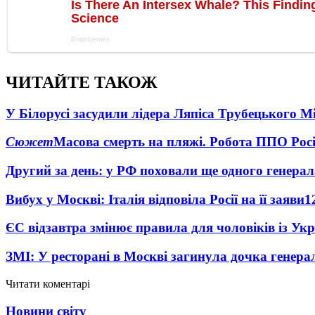
ЧИТАЙТЕ ТАКОЖ
У Білорусі засудили лідера Ляпіса Трубецького М
Сюжет
Масова смерть на пляжі. Робота ППО Росі
Другий за день: у РФ поховали ще одного генерал
Вибух у Москві: Італія відповіла Росії на її заяви
1
ЄС відзавтра змінює правила для чоловіків із Ук
ЗМІ: У ресторані в Москві загинула дочка генера
Читати коментарі
Новини світу