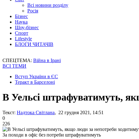
Всі новини розділу
Росія
Бізнес
Наука
Шоу-бізнес
Спорт
Lifestyle
БЛОГИ ЧИТАЧІВ
СПЕЦТЕМА:
Війна в Ірані
ВСІ ТЕМИ
Вступ України в ЄС
Теракт в Барселоні
В Уельсі штрафуватимуть, як
Текст:
Надтока Світлана
, 22 грудня 2021, 14:51
0
226
За походи в офіс без потреби штрафуватимуть