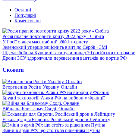
Останні
Популярні
Коментовані
Росія прагне повторити кризу 2022 року - Сибіга
У Росії стався масштабний збій інтернету
Зеленський уперше здійснить візит до Сербії - ЗМІ
Під час боїв на Курщині загинули понад 70 російських строкови
Дрони ЗСУ здорожчили перевезення вантажів до портів РФ
Сюжети
Вторгнення Росії в Україну. Онлайн
Брудні технології. Атаки РФ на вибори у Франції
Війна на Близькому Сході. Онлайн
Ескалація для Європи. Російський дрон в Лейпцигу
Зміни в армії РФ: що стоїть за рішенням Путіна