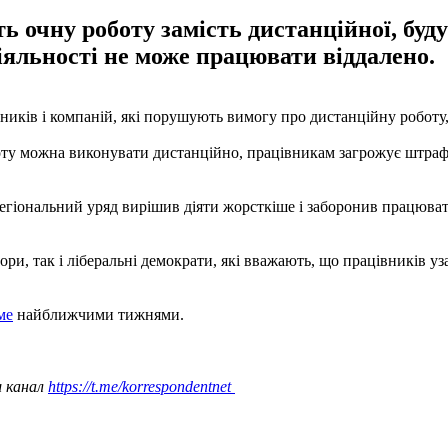
ть очну роботу замість дистанційної, б
діяльності не може працювати віддалено.
ників і компаній, які порушують вимогу про дистанційну роботу,
боту можна виконувати дистанційно, працівникам загрожує штраф у
егіональний уряд вирішив діяти жорсткіше і заборонив працювати
и, так і ліберальні демократи, які вважають, що працівників уза
ме
найближчими тижнями.
ш канал
https://t.me/korrespondentnet