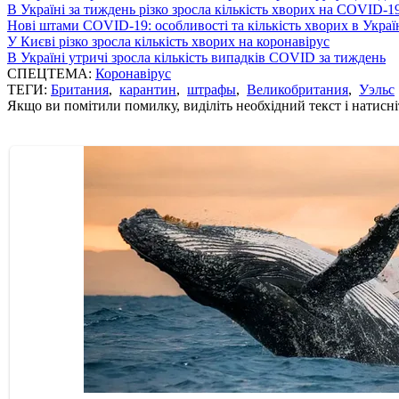
В Україні за тиждень різко зросла кількість хворих на COVID-1
Нові штами COVID-19: особливості та кількість хворих в Украї
У Києві різко зросла кількість хворих на коронавірус
В Україні утричі зросла кількість випадків COVID за тиждень
СПЕЦТЕМА:
Коронавірус
ТЕГИ:
Британия
,
карантин
,
штрафы
,
Великобритания
,
Уэльс
Якщо ви помітили помилку, виділіть необхідний текст і натисніт