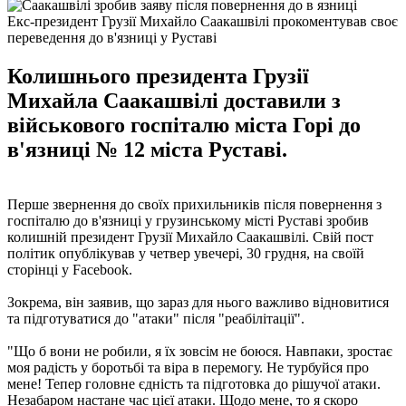
Екс-президент Грузії Михайло Саакашвілі прокоментував своє
переведення до в'язниці у Руставі
Колишнього президента Грузії
Михайла Саакашвілі доставили з
військового госпіталю міста Горі до
в'язниці № 12 міста Руставі.
Перше звернення до своїх прихильників після повернення з
госпіталю до в'язниці у грузинському місті Руставі зробив
колишній президент Грузії Михайло Саакашвілі. Свій пост
політик опублікував у четвер увечері, 30 грудня, на своїй
сторінці у Facebook.
Зокрема, він заявив, що зараз для нього важливо відновитися
та підготуватися до "атаки" після "реабілітації".
"Що б вони не робили, я їх зовсім не боюся. Навпаки, зростає
моя радість у боротьбі та віра в перемогу. Не турбуйся про
мене! Тепер головне єдність та підготовка до рішучої атаки.
Незабаром настане час цієї атаки. Щодо мене, то я скоро