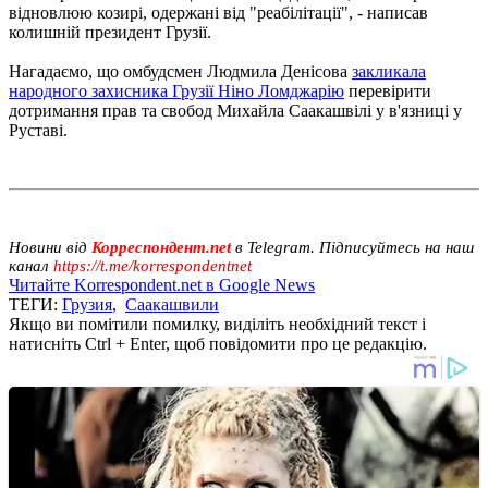
відновлюю козирі, одержані від "реабілітації", - написав
колишній президент Грузії.
Нагадаємо, що омбудсмен Людмила Денісова
закликала
народного захисника Грузії Ніно Ломджарію
перевірити
дотримання прав та свобод Михайла Саакашвілі у в'язниці у
Руставі.
Новини від
Корреспондент.net
в Telegram. Підписуйтесь на наш
канал
https://t.me/korrespondentnet
Читайте Korrespondent.net в Google News
ТЕГИ:
Грузия
,
Саакашвили
Якщо ви помітили помилку, виділіть необхідний текст і
натисніть Ctrl + Enter, щоб повідомити про це редакцію.