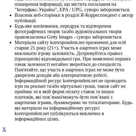
поширення інформації, що містить посилання на
"Інтерфакс-Україна", EPA / UPG, суворо забороняється.
Власник веб-сторінки в розділі Я-Корреспондент є автор
публікації.
Будь-яке копіювання, передрук та відтворення
фотографічних творів та/або аудіовізуальних творів
правовласника Getty Images - суворо забороняється.
Матеріали сайту korrespondent.net призначені для осіб
старше 21 року (21+). Участь в азартних іграх може
викликати ігрову залежність. Дотримуйтесь правил
(принципів) відповідальної гри. При виявленні перших
ознак залежності негайно зверніться до спеціаліста.
Пам'ятайте, що участь в азартних іграх не може бути
джерелом доходів або альтернативою роботі.
Інформаційний ресурс korrespondent.net не проводить
ігри на реальні та/або віртуальні гроші, також сайт не
приймає ні в якій формі оплату ставок та інших
платежів, які пов’язані/можуть бути пов’язані з
азартними іграми, букмекерами чи тоталізаторами. Будь-
які матеріали на інформаційному ресурсі
korrespondent.net публікуються виключно в
інформаційних цілях.
X