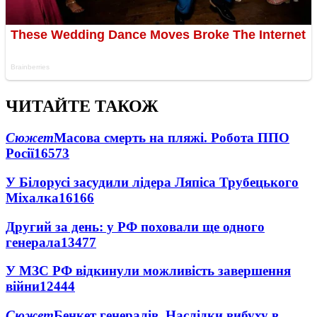
ЧИТАЙТЕ ТАКОЖ
Сюжет
Масова смерть на пляжі. Робота ППО
Росії
16573
У Білорусі засудили лідера Ляпіса Трубецького
Міхалка
16166
Другий за день: у РФ поховали ще одного
генерала
13477
У МЗС РФ відкинули можливість завершення
війни
12444
Сюжет
Бенкет генералів. Наслідки вибуху в