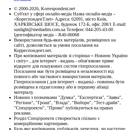
© 2000-2026, Korrespondent.net
Суб'єкт у сфері онлайн-медіа Назва онлайн-медіа –
«КореспонденТ.net» Адреса: 02091, місто Київ,
ХАРКІВСЬКЕ ШОСЕ, будинок 172-Б, офіс 208/1 E-mail:
sunlight@mediadim.com.ua
Телефон: 044-205-43-00
Ідентифікатор медіа – R40-06068
Використання будь-яких матеріалів, розміщених на
сайті, дозволяється за умови посилання на
Корреспондент.net.
При копіюванні матеріалів зі сторінки « Новини України
і світу» , для інтернет - видань - обов'язкове пряме
відкрите для пошукових систем гіперпосилання .
Посилання має бути розміщена в незалежності від
повного або часткового використання матеріалів.
Гіперпосилання ( для інтернет - видань) - повинна бути
розміщена в підзаголовку або в першому абзаці
матеріалу.
Новини з позначками "Думка", "Експертиза", "Заява",
"Регіони", "Гроші", "Влада", "Вибори", "Тест-драйв",
"Спецпроекти", "Промо" публікуються на правах
реклами.
Розділ Спецпроекти створюється спільно з
комерційними партнерами.
Будь яке копіювання, публікація, передрук, чи наступне