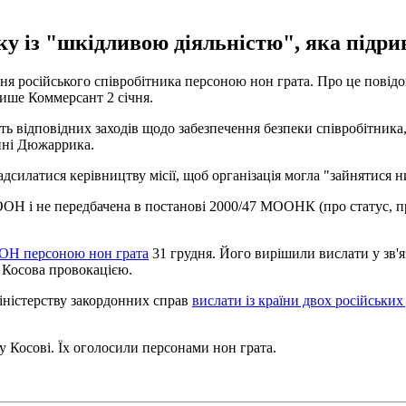
у із "шкідливою діяльністю", яка підри
ня російського співробітника персоною нон грата. Про це пов
 пише Коммерсант 2 січня.
 відповідних заходів щодо забезпечення безпеки співробітника, 
енні Дюжаррика.
дсилатися керівництву місії, щоб організація могла "зайнятися ни
ООН і не передбачена в постанові 2000/47 МООНК (про статус, п
 ООН персоною нон грата
31 грудня. Його вирішили вислати у зв'я
 Косова провокацією.
іністерству закордонних справ
вислати із країни двох російськи
у Косові. Їх оголосили персонами нон грата.