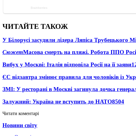
ЧИТАЙТЕ ТАКОЖ
У Білорусі засудили лідера Ляпіса Трубецького М
Сюжет
Масова смерть на пляжі. Робота ППО Росі
Вибух у Москві: Італія відповіла Росії на її заяви
1
ЄС відзавтра змінює правила для чоловіків із Ук
ЗМІ: У ресторані в Москві загинула дочка генера
Залужний: Україна не вступить до НАТО
8504
Читати коментарі
Новини світу