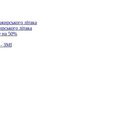
ирського літака
е на 50%
 - ЗМІ