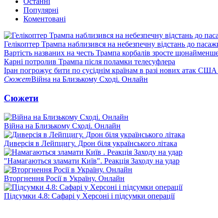
Останні
Популярні
Коментовані
Гелікоптер Трампа наблизився на небезпечну відстань до пасаж
Вартість названих на честь Трампа корбалів зросте щонайменш
Карні потролив Трампа після поламки телесуфлера
Іран погрожує бити по сусіднім країнам в разі нових атак США
Сюжет
Війна на Близькому Сході. Онлайн
Сюжети
Війна на Близькому Сході. Онлайн
Диверсія в Лейпцигу. Дрон біля українського літака
"Намагаються зламати Київ". Реакція Заходу на удар
Вторгнення Росії в Україну. Онлайн
Підсумки 4.8: Сафарі у Херсоні і підсумки операції