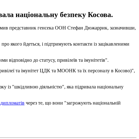
вала національну безпеку Косова.
ідомив представник генсека ООН Стефан Дюжаррик, зазначивши,
про якого йдеться, і підтримують контакти із зацікавленими
ми відповідно до статусу, привілеїв та імунітетів".
ривілеї та імунітет ЦДК та МООНК та їх персоналу в Косово)",
зку із "шкідливою діяльністю", яка підривала національну
х дипломатів
через те, що вони "загрожують національній