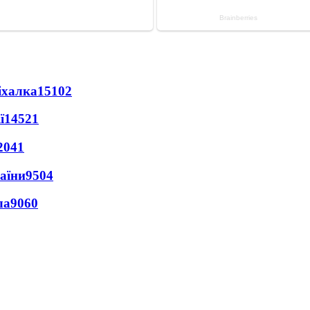
іхалка
15102
ї
14521
2041
раїни
9504
ла
9060