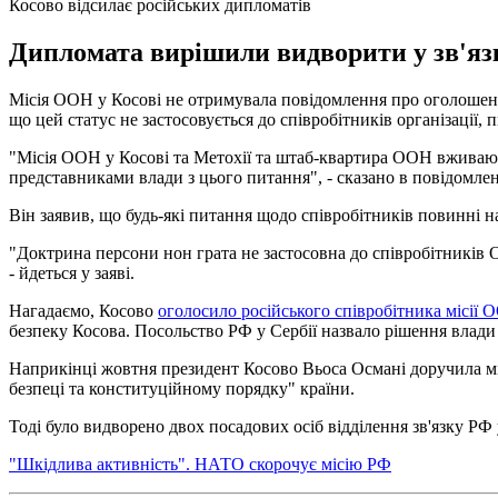
Косово відсилає російських дипломатів
Дипломата вирішили видворити у зв'язк
Місія ООН у Косові не отримувала повідомлення про оголошен
що цей статус не застосовується до співробітників організації,
"Місія ООН у Косові та Метохії та штаб-квартира ООН вживають
представниками влади з цього питання", - сказано в повідомл
Він заявив, що будь-які питання щодо співробітників повинні на
"Доктрина персони нон грата не застосовна до співробітників 
- йдеться у заяві.
Нагадаємо, Косово
оголосило російського співробітника місії
безпеку Косова. Посольство РФ у Сербії назвало рішення влади
Наприкінці жовтня президент Косово Вьоса Османі доручила м
безпеці та конституційному порядку" країни.
Тоді було видворено двох посадових осіб відділення зв'язку РФ 
"Шкідлива активність". НАТО скорочує місію РФ