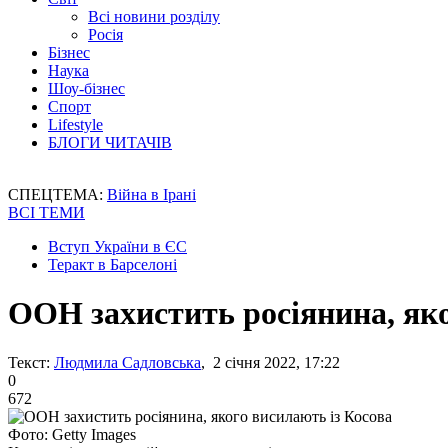
Всі новини розділу
Росія
Бізнес
Наука
Шоу-бізнес
Спорт
Lifestyle
БЛОГИ ЧИТАЧІВ
СПЕЦТЕМА:
Війна в Ірані
ВСІ ТЕМИ
Вступ України в ЄС
Теракт в Барселоні
ООН захистить росіянина, яко
Текст:
Людмила Садловська
, 2 січня 2022, 17:22
0
672
Фото: Getty Images