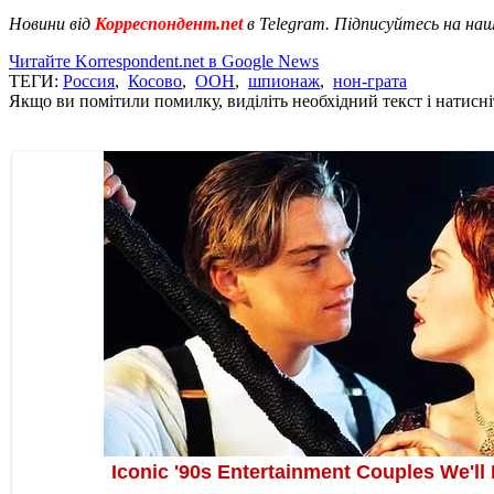
Новини від
Корреспондент.net
в Telegram. Підписуйтесь на на
Читайте Korrespondent.net в Google News
ТЕГИ:
Россия
,
Косово
,
ООН
,
шпионаж
,
нон-грата
Якщо ви помітили помилку, виділіть необхідний текст і натисніт