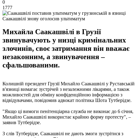
0
1777
Саакашвілі знову оголосив ультиматум
Михайла Саакашвілі в Грузії
звинувачують у низці кримінальних
злочинів, своє затримання він вважає
незаконним, а звинувачення –
сфальшованими.
Колишній президент Грузії Михайло Саакашвілі у Руставській
в'язниці вимагає зустрічей з незалежними лікарями, а також
можливостей для обміну конфіденційною інформацією з
відвідувачами, повідомив адвокат політика Шота Тутберідзе.
"Якщо ці вимоги пенітенціарна служба не виконає до 6 січня,
Михайло Саакашвілі використає крайню форму протесту", –
заявив Тутберідзе.
З слів Тутберідзе, Саакашвілі не дають змоги зустрітися з