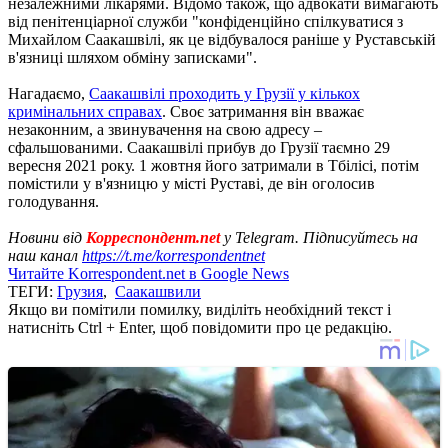
незалежними лікарями. Відомо також, що адвокати вимагають
від пенітенціарної служби "конфіденційно спілкуватися з
Михайлом Саакашвілі, як це відбувалося раніше у Руставській
в'язниці шляхом обміну записками".
Нагадаємо,
Саакашвілі проходить у Грузії у кількох
кримінальних справах
. Своє затримання він вважає
незаконним, а звинувачення на свою адресу –
сфальшованими. Саакашвілі прибув до Грузії таємно 29
вересня 2021 року. 1 жовтня його затримали в Тбілісі, потім
помістили у в'язницю у місті Руставі, де він оголосив
голодування.
Новини від
Корреспондент.net
у Telegram. Підписуйтесь на
наш канал
https://t.me/korrespondentnet
Читайте Korrespondent.net в Google News
ТЕГИ:
Грузия
,
Саакашвили
Якщо ви помітили помилку, виділіть необхідний текст і
натисніть Ctrl + Enter, щоб повідомити про це редакцію.