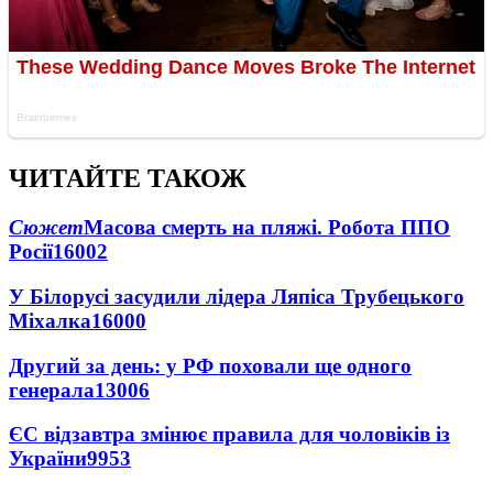
ЧИТАЙТЕ ТАКОЖ
Сюжет
Масова смерть на пляжі. Робота ППО
Росії
16002
У Білорусі засудили лідера Ляпіса Трубецького
Міхалка
16000
Другий за день: у РФ поховали ще одного
генерала
13006
ЄС відзавтра змінює правила для чоловіків із
України
9953