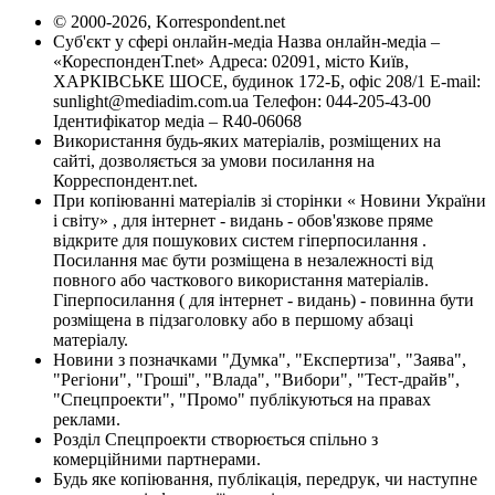
© 2000-2026, Korrespondent.net
Суб'єкт у сфері онлайн-медіа Назва онлайн-медіа –
«КореспонденТ.net» Адреса: 02091, місто Київ,
ХАРКІВСЬКЕ ШОСЕ, будинок 172-Б, офіс 208/1 E-mail:
sunlight@mediadim.com.ua
Телефон: 044-205-43-00
Ідентифікатор медіа – R40-06068
Використання будь-яких матеріалів, розміщених на
сайті, дозволяється за умови посилання на
Корреспондент.net.
При копіюванні матеріалів зі сторінки « Новини України
і світу» , для інтернет - видань - обов'язкове пряме
відкрите для пошукових систем гіперпосилання .
Посилання має бути розміщена в незалежності від
повного або часткового використання матеріалів.
Гіперпосилання ( для інтернет - видань) - повинна бути
розміщена в підзаголовку або в першому абзаці
матеріалу.
Новини з позначками "Думка", "Експертиза", "Заява",
"Регіони", "Гроші", "Влада", "Вибори", "Тест-драйв",
"Спецпроекти", "Промо" публікуються на правах
реклами.
Розділ Спецпроекти створюється спільно з
комерційними партнерами.
Будь яке копіювання, публікація, передрук, чи наступне