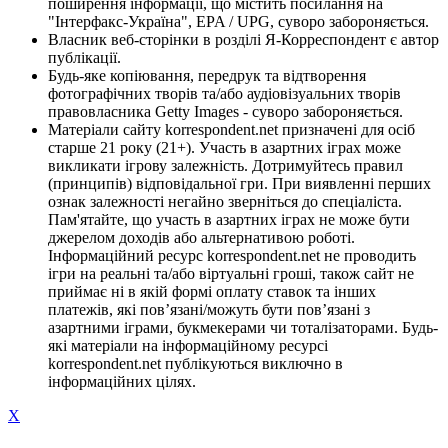
поширення інформації, що містить посилання на
"Інтерфакс-Україна", EPA / UPG, суворо забороняється.
Власник веб-сторінки в розділі Я-Корреспондент є автор
публікації.
Будь-яке копіювання, передрук та відтворення
фотографічних творів та/або аудіовізуальних творів
правовласника Getty Images - суворо забороняється.
Матеріали сайту korrespondent.net призначені для осіб
старше 21 року (21+). Участь в азартних іграх може
викликати ігрову залежність. Дотримуйтесь правил
(принципів) відповідальної гри. При виявленні перших
ознак залежності негайно зверніться до спеціаліста.
Пам'ятайте, що участь в азартних іграх не може бути
джерелом доходів або альтернативою роботі.
Інформаційний ресурс korrespondent.net не проводить
ігри на реальні та/або віртуальні гроші, також сайт не
приймає ні в якій формі оплату ставок та інших
платежів, які пов’язані/можуть бути пов’язані з
азартними іграми, букмекерами чи тоталізаторами. Будь-
які матеріали на інформаційному ресурсі
korrespondent.net публікуються виключно в
інформаційних цілях.
X