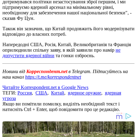
дотримувався політики незастосування зброї першим, і ми
підтримуємо ядерний арсенал на мінімальному рівні,
необхідному для забезпечення нашої національної безпеки", -
сказав Фу Цун.
Також він зазначив, що Китай продовжить його модернізувати
відповідно до власних потреб.
Напередодні США, Росія, Китай, Великобританія та Франція
оприлюднили спільну заяву, в якій заявили про намір
не
допустити ядерної війни
та гонки озброєнь.
Новини від
Корреспондент.net
в Telegram. Підписуйтесь на
наш канал
https://t.me/korrespondentnet
Читайте Korrespondent.net в Google News
ТЕГИ:
Россия
,
США
,
Китай
,
ядерное оружие
,
ядерная
угроза
Якщо ви помітили помилку, виділіть необхідний текст і
натисніть Ctrl + Enter, щоб повідомити про це редакцію.