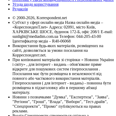
Угода щодо користування
Редакція
© 2000-2026, Korrespondent.net
Суб'єкт у сфері онлайн-медіа Назва онлайн-медіа –
«КореспонденТ.net» Адреса: 02091, місто Київ,
ХАРКІВСЬКЕ ШОСЕ, будинок 172-Б, офіс 208/1 E-mail:
sunlight@mediadim.com.ua
Телефон: 044-205-43-00
Ідентифікатор медіа – R40-06068
Використання будь-яких матеріалів, розміщених на
сайті, дозволяється за умови посилання на
Корреспондент.net.
При копіюванні матеріалів зі сторінки « Новини України
і світу» , для інтернет - видань - обов'язкове пряме
відкрите для пошукових систем гіперпосилання .
Посилання має бути розміщена в незалежності від
повного або часткового використання матеріалів.
Гіперпосилання ( для інтернет - видань) - повинна бути
розміщена в підзаголовку або в першому абзаці
матеріалу.
Новини з позначками "Думка", "Експертиза", "Заява",
"Регіони", "Гроші", "Влада", "Вибори", "Тест-драйв",
"Спецпроекти", "Промо" публікуються на правах
реклами.
Розділ Спецпроекти створюється спільно з