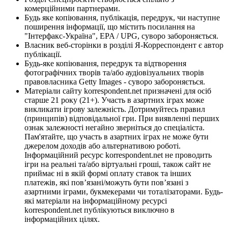
комерційними партнерами.
Будь яке копіювання, публікація, передрук, чи наступне
поширення інформації, що містить посилання на
"Інтерфакс-Україна", EPA / UPG, суворо забороняється.
Власник веб-сторінки в розділі Я-Корреспондент є автор
публікації.
Будь-яке копіювання, передрук та відтворення
фотографічних творів та/або аудіовізуальних творів
правовласника Getty Images - суворо забороняється.
Матеріали сайту korrespondent.net призначені для осіб
старше 21 року (21+). Участь в азартних іграх може
викликати ігрову залежність. Дотримуйтесь правил
(принципів) відповідальної гри. При виявленні перших
ознак залежності негайно зверніться до спеціаліста.
Пам'ятайте, що участь в азартних іграх не може бути
джерелом доходів або альтернативою роботі.
Інформаційний ресурс korrespondent.net не проводить
ігри на реальні та/або віртуальні гроші, також сайт не
приймає ні в якій формі оплату ставок та інших
платежів, які пов’язані/можуть бути пов’язані з
азартними іграми, букмекерами чи тоталізаторами. Будь-
які матеріали на інформаційному ресурсі
korrespondent.net публікуються виключно в
інформаційних цілях.