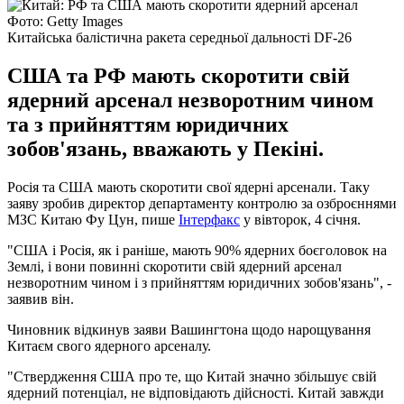
Фото: Getty Images
Китайська балістична ракета середньої дальності DF-26
США та РФ мають скоротити свій
ядерний арсенал незворотним чином
та з прийняттям юридичних
зобов'язань, вважають у Пекіні.
Росія та США мають скоротити свої ядерні арсенали. Таку
заяву зробив директор департаменту контролю за озброєннями
МЗС Китаю Фу Цун, пише
Інтерфакс
у вівторок, 4 січня.
"США і Росія, як і раніше, мають 90% ядерних боєголовок на
Землі, і вони повинні скоротити свій ядерний арсенал
незворотним чином і з прийняттям юридичних зобов'язань", -
заявив він.
Чиновник відкинув заяви Вашингтона щодо нарощування
Китаєм свого ядерного арсеналу.
"Ствердження США про те, що Китай значно збільшує свій
ядерний потенціал, не відповідають дійсності. Китай завжди