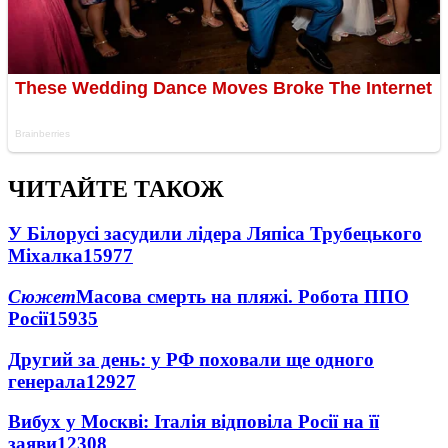
ЧИТАЙТЕ ТАКОЖ
У Білорусі засудили лідера Ляпіса Трубецького
Міхалка
15977
Сюжет
Масова смерть на пляжі. Робота ППО
Росії
15935
Другий за день: у РФ поховали ще одного
генерала
12927
Вибух у Москві: Італія відповіла Росії на її
заяви
12308