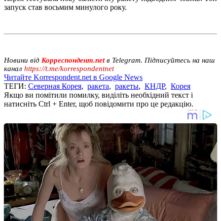
запуск став восьмим минулого року.
Новини від
Корреспондент.net
в Telegram. Підписуйтесь на наш
канал
https://t.me/korrespondentnet
Читайте Korrespondent.net в Google News
ТЕГИ:
Северная Корея
,
ракета
,
ракеты
,
КНДР
,
Корея
Якщо ви помітили помилку, виділіть необхідний текст і
натисніть Ctrl + Enter, щоб повідомити про це редакцію.