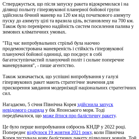
Стверджується, що після запуску ракета відокремилася і на
ділянці польоту гіперзвукової планерної бойової групи
здійснила бічний маневр на 120 км від початкового азимуту
пуску до азимуту цілі та вразила ціль, встановлену на 700 км.
Також було перевірено надійність систем посилення палива у
зимових кліматичних умовах.
"Під час випробувальних стрільб була наочно
продемонстрована маневреність і стійкість гіперзвукової
плануючої бойової одиниці, що поєднує в собі
багатоступінчастий плануючий політ і сильне поперечне
маневрування", - пише агентство.
Також зазначається, що успішні випробування у галузі
гіперзвукових ракет мають стратегічне значення для
прискорення завдання модернізації національних стратегічних
сил.
Нагадаємо, 5 січня Північна Корея
здійснила запуск
невідомого снаряда
у бік Японського моря. Тоді
передбачалося, що
може йтися про балістичну ракету
.
Це було перше випробування озброєнь КНДР у 2022 році.
Попереднє
відбулося 19 жовтня 2021 року
, коли Північна
Корея тестувала нову балістичну ракету підводних човнів. Той