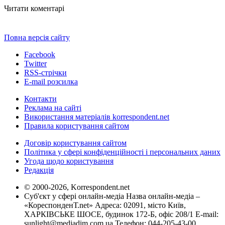
Читати коментарі
Повна версія сайту
Facebook
Twitter
RSS-стрічки
E-mail розсилка
Контакти
Реклама на сайті
Використання матеріалів korrespondent.net
Правила користування сайтом
Договір користування сайтом
Політика у сфері конфіденційності і персональних даних
Угода щодо користування
Редакція
© 2000-2026, Korrespondent.net
Суб'єкт у сфері онлайн-медіа Назва онлайн-медіа –
«КореспонденТ.net» Адреса: 02091, місто Київ,
ХАРКІВСЬКЕ ШОСЕ, будинок 172-Б, офіс 208/1 E-mail:
sunlight@mediadim.com.ua
Телефон: 044-205-43-00