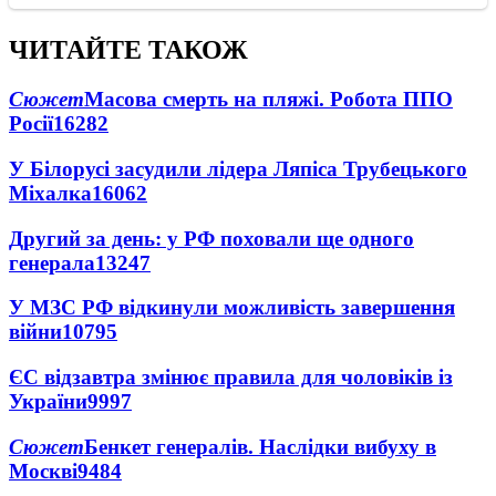
ЧИТАЙТЕ ТАКОЖ
Сюжет
Масова смерть на пляжі. Робота ППО
Росії
16282
У Білорусі засудили лідера Ляпіса Трубецького
Міхалка
16062
Другий за день: у РФ поховали ще одного
генерала
13247
У МЗС РФ відкинули можливість завершення
війни
10795
ЄС відзавтра змінює правила для чоловіків із
України
9997
Сюжет
Бенкет генералів. Наслідки вибуху в
Москві
9484