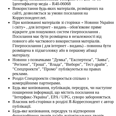
Ідентифікатор медіа – R40-06068
Використання будь-яких матеріалів, розміщених на
сайті, дозволяється за умови посилання на
Корреспондент.net.
При копіюванні матеріалів зі сторінки « Новини України
і світу» , для інтернет - видань - обов'язкове пряме
відкрите для пошукових систем гіперпосилання .
Посилання має бути розміщена в незалежності від
повного або часткового використання матеріалів.
Гіперпосилання ( для інтернет - видань) - повинна бути
розміщена в підзаголовку або в першому абзаці
матеріалу.
Новини з позначками "Думка", "Експертиза", "Заява",
"Регіони", "Гроші", "Влада", "Вибори", "Тест-драйв",
"Спецпроекти", "Промо" публікуються на правах
реклами.
Розділ Спецпроекти створюється спільно з
комерційними партнерами.
Будь яке копіювання, публікація, передрук, чи наступне
поширення інформації, що містить посилання на
"Інтерфакс-Україна", EPA / UPG, суворо забороняється.
Власник веб-сторінки в розділі Я-Корреспондент є автор
публікації.
Будь-яке копіювання, передрук та відтворення
фотографічних творів та/або аудіовізуальних творів